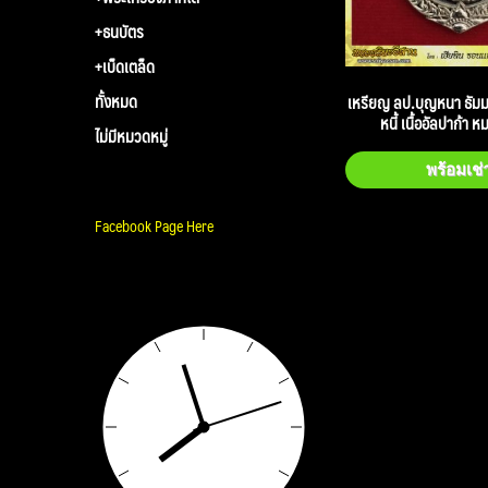
+ธนบัตร
+เบ็ดเตล็ด
ทั้งหมด
เหรียญ ลป.บุญหนา ธัมมท
หนี้ เนื้ออัลปาก้า 
ไม่มีหมวดหมู่
พร้อมเช่
Facebook Page Here