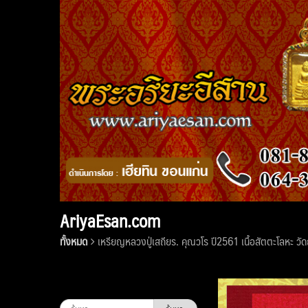
Skip
to
content
AriyaEsan.com
ทั้งหมด
เหรียญหลวงปู่เสถียร. คุณวโร ปี2561 เนื้อสัตตะโลหะ วัด
ค้นหา