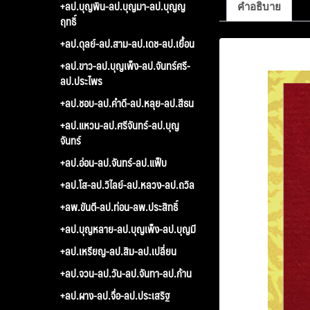
+ลป.บุญพิน-ลป.บุญมา-ลป.บุญญ
คำอธิบาย
ฤทธิ์
+ลป.ดุลย์-ลป.สาม-ลป.เดช-ลป.เยื้อน
คำอธิบาย
+ลป.ขาว-ลป.บุญเพ็ง-ลป.จันทร์ศรี-
ลป.ประไพร
+ลป.ชอบ-ลป.คำดี-ลป.หลุย-ลป.สีธน
+ลป.แหวน-ลป.ศรีจันทร์-ลป.บุญ
จันทร์
+ลป.อ่อน-ลป.จันทร์-ลป.แฟ็บ
+ลป.โส-ลป.วิไลย์-ลป.หลวง-ลป.ถวิล
+ลพ.ขันตี-ลป.ท่อน-ลพ.ประสิทธิ์
+ลป.บุญหลาย-ลป.บุญเพ็ง-ลป.บุญมี
+ลป.เหรียญ-ลป.สิม-ลป.เปลี่ยน
+ลป.จวน-ลป.วัน-ลป.จันทา-ลป.ก้าน
+ลป.ผาง-ลป.จื่อ-ลป.ประเสริฐ