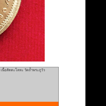
เนื้อสัตตะโลหะ วัดถ้ำพระภูวัว