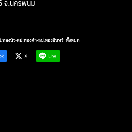
25 จ.นครพนม
.ทองบัว-ลป.ทองคำ-ลป.ทองอินทร์
,
ทั้งหมด
ok
X
Line