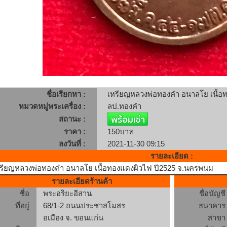
ชื่อเรียกหา :
เหรียญหลวงพ่อทองคำ อนาลโย เนื้อ
หมวดหมู่พระเครื่อง :
ลป.ทองคำ
สถานะ :
ราคา :
150บาท
ลงวันที่ :
2021-11-30 09:15
รายละเอียด :
รียญหลวงพ่อทองคำ อนาลโย เนื้อทองแดงผิวไฟ ปี2525 จ.นครพนม
รายละเอียดร้านค้า
ชื่อ
พระอริยะอีสาน
ชื่อบัญชี
ที่อยู่
68/1-2 ถนนประชาสโมสร
ธนาคาร
อเมือง จ. ขอนแก่น
สาขา