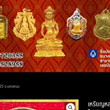
525 จ.นครพนม
เหรียญหล