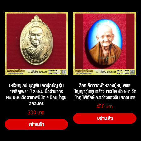
เหรียญ ลป.บุญพิน กตปุณโญ รุ่น
ล็อกเก็ตฉากฟ้าหลวงปู่หนูเพชร
“เจริญพร” ปี 2554 เนื้อฝาบาตร
ปัญญาวุโธรุ่นสร้างบารมี90ปี2561 วัด
No.1595วัดผาเทพนิมิต อ.นิคมน้ำอูน
ป่าภูมิพิทักษ์ อ.สว่างแดงดิน สกลนคร
สกลนคร
400
300
เช่าแล้ว
เช่าแล้ว