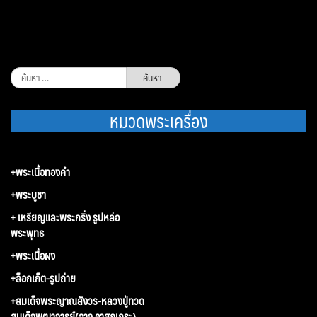
ค้นหา
สำหรับ:
หมวดพระเครื่อง
+พระเนื้อทองคำ
+พระบูชา
+ เหรียญและพระกริ่ง รูปหล่อ
พระพุทธ
+พระเนื้อผง
+ล็อกเก็ต-รูปถ่าย
+สมเด็จพระญาณสังวร-หลวงปู่ทวด
สมเด็จพุฒาจารย์(อาจ อาสภเถระ)