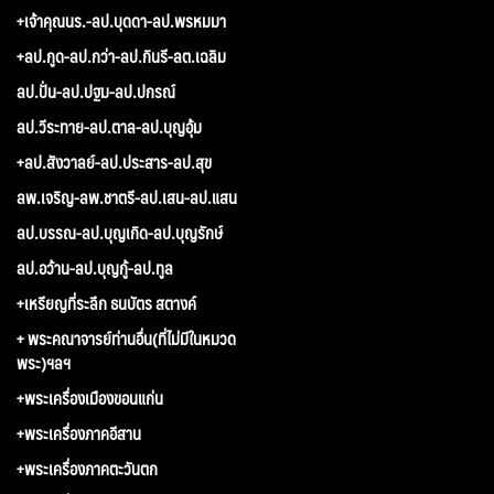
+เจ้าคุณนร.-ลป.บุดดา-ลป.พรหมมา
+ลป.กูด-ลป.กว่า-ลป.กินรี-ลต.เฉลิม
ลป.ปั่น-ลป.ปฐม-ลป.ปกรณ์
ลป.วีระทาย-ลป.ตาล-ลป.บุญอุ้ม
+ลป.สังวาลย์-ลป.ประสาร-ลป.สุข
ลพ.เจริญ-ลพ.ชาตรี-ลป.เสน-ลป.แสน
ลป.บรรณ-ลป.บุญเกิด-ลป.บุญรักษ์
ลป.อว้าน-ลป.บุญกู้-ลป.ทูล
+เหรียญที่ระลึก ธนบัตร สตางค์
+ พระคณาจารย์ท่านอื่น(ที่ไม่มีในหมวด
พระ)ฯลฯ
+พระเครื่องเมืองขอนแก่น
+พระเครื่องภาคอีสาน
+พระเครื่องภาคตะวันตก