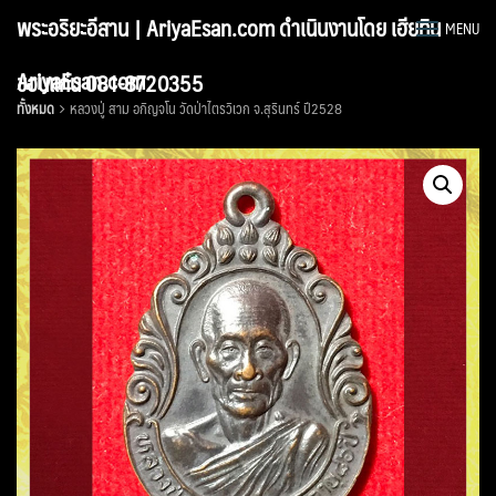
Skip
พระอริยะอีสาน | AriyaEsan.com ดำเนินงานโดย เฮียทิน
MENU
to
content
AriyaEsan.com
ขอนแก่น 081-8720355
ทั้งหมด
หลวงปู่ สาม อกิญจโน วัดป่าไตรวิเวก จ.สุรินทร์ ปี2528