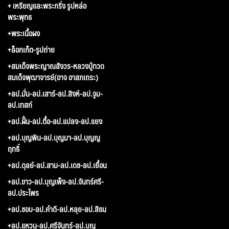
+ เหรียญและพระกริ่ง รูปหล่อ
พระพุทธ
+พระเนื้อผง
+ล็อกเก็ต-รูปถ่าย
+สมเด็จพระญาณสังวร-หลวงปู่ทวด
สมเด็จพุฒาจารย์(อาจ อาสภเถระ)
+ลป.มั่น-ลป.เสาร์-ลป.สิงห์-ลป.จูม-
ลป.เทสก์
+ลป.ฝั้น-ลป.ตื้อ-ลป.แปลง-ลป.แยง
+ลป.บุญพิน-ลป.บุญมา-ลป.บุญญ
ฤทธิ์
+ลป.ดุลย์-ลป.สาม-ลป.เดช-ลป.เยื้อน
+ลป.ขาว-ลป.บุญเพ็ง-ลป.จันทร์ศรี-
ลป.ประไพร
+ลป.ชอบ-ลป.คำดี-ลป.หลุย-ลป.สีธน
+ลป.แหวน-ลป.ศรีจันทร์-ลป.บุญ