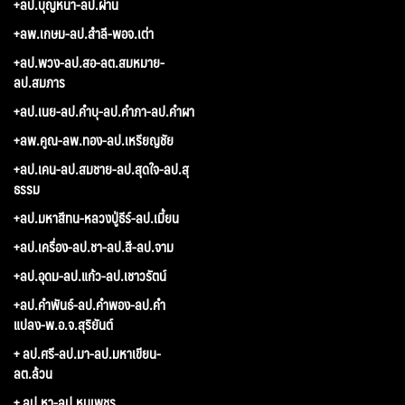
+ลป.บุญหนา-ลป.ผ่าน
+ลพ.เกษม-ลป.สำลี-พอจ.เต่า
+ลป.พวง-ลป.สอ-ลต.สมหมาย-
ลป.สมภาร
+ลป.เนย-ลป.คำบุ-ลป.คำภา-ลป.คำผา
+ลพ.คูณ-ลพ.ทอง-ลป.เหรียญชัย
+ลป.เคน-ลป.สมชาย-ลป.สุดใจ-ลป.สุ
ธรรม
+ลป.มหาสีทน-หลวงปู่ธีร์-ลป.เมี้ยน
+ลป.เครื่อง-ลป.ชา-ลป.สี-ลป.จาม
+ลป.อุดม-ลป.แก้ว-ลป.เชาวรัตน์
+ลป.คำพันธ์-ลป.คำพอง-ลป.คำ
แปลง-พ.อ.จ.สุริยันต์
+ ลป.ศรี-ลป.มา-ลป.มหาเขียน-
ลต.ล้วน
+ ลป.หา-ลป.หนูเพชร