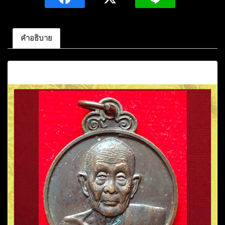
ตุโล
เนื้อ
ทองแดง
คำอธิบาย
ปี2526
รุ่น
คำอธิบาย
พิเศษ
ชิ้น