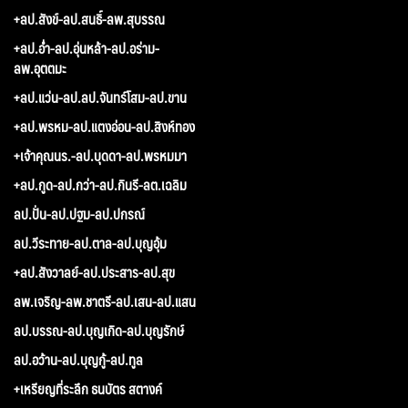
+ลป.สังข์-ลป.สนธิ์-ลพ.สุบรรณ
+ลป.อ่ำ-ลป.อุ่นหล้า-ลป.อร่าม-
ลพ.อุตตมะ
+ลป.แว่น-ลป.ลป.จันทร์โสม-ลป.ขาน
+ลป.พรหม-ลป.แตงอ่อน-ลป.สิงห์ทอง
+เจ้าคุณนร.-ลป.บุดดา-ลป.พรหมมา
+ลป.กูด-ลป.กว่า-ลป.กินรี-ลต.เฉลิม
ลป.ปั่น-ลป.ปฐม-ลป.ปกรณ์
ลป.วีระทาย-ลป.ตาล-ลป.บุญอุ้ม
+ลป.สังวาลย์-ลป.ประสาร-ลป.สุข
ลพ.เจริญ-ลพ.ชาตรี-ลป.เสน-ลป.แสน
ลป.บรรณ-ลป.บุญเกิด-ลป.บุญรักษ์
ลป.อว้าน-ลป.บุญกู้-ลป.ทูล
+เหรียญที่ระลึก ธนบัตร สตางค์