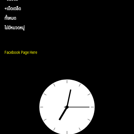
+เบ็ดเตล็ด
ทั้งหมด
ไม่มีหมวดหมู่
Facebook Page Here