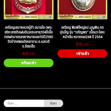
เหรียญเสมาหลวงปู่ถ้า อนาลโย (พระ
เหรียญ พิมพ์ใหญ่ลป.บุญพิน กต
อริยะสงฆ์5แผ่นดิน)ครบอายุ104ปีเนื้อ
ปุณโญ รุ่น “เจริญพร” เนื้อนวะโลหะ
ทองฝาบาตรลงยาหมายเลข10ปี2560
หน้าเงิน หมายเลข244 ปี 2554
วัดป่าทศพลมังคลาราม อ.เมยวดี
600
จ.ร้อยเอ็ด
400
เช่าแล้ว
พร้อมเช่า
ค้นหา
สำหรับ: