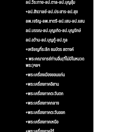
ลป.วีระทาย-ลป.ตาล-ลป.บุญอุ้ม
+ลป.สังวาลย์-ลป.ประสาร-ลป.สุข
ลพ.เจริญ-ลพ.ชาตรี-ลป.เสน-ลป.แสน
ลป.บรรณ-ลป.บุญเกิด-ลป.บุญรักษ์
ลป.อว้าน-ลป.บุญกู้-ลป.ทูล
+เหรียญที่ระลึก ธนบัตร สตางค์
+ พระคณาจารย์ท่านอื่น(ที่ไม่มีในหมวด
พระ)ฯลฯ
+พระเครื่องเมืองขอนแก่น
+พระเครื่องภาคอีสาน
+พระเครื่องภาคตะวันตก
+พระเครื่องภาคกลาง
+พระเครื่องภาคตะวันออก
+พระเครื่องภาคเหนือ
+พระเครื่องภาคใต้