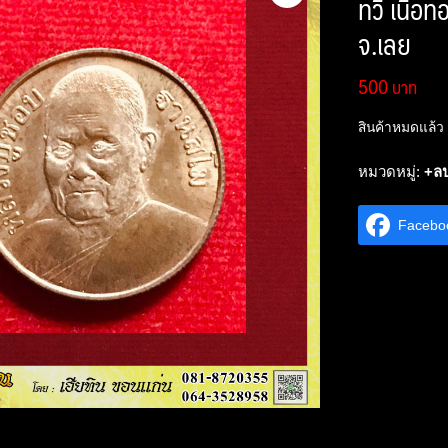
ทวี เนื้อ
จ.เลย
500
สินค้าหมดแล้ว
หมวดหมู่:
+ลป
Facebo