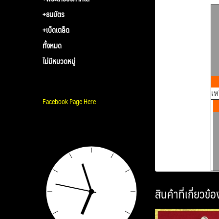
+ธนบัตร
+เบ็ดเตล็ด
ทั้งหมด
ไม่มีหมวดหมู่
เห
Facebook Page Here
สินค้าที่เกี่ยวข้อ