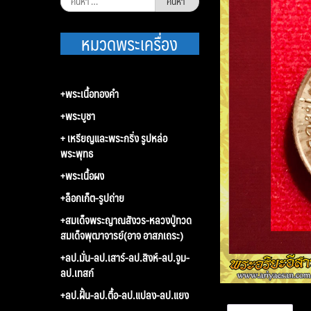
สำหรับ:
หมวดพระเครื่อง
+พระเนื้อทองคำ
+พระบูชา
+ เหรียญและพระกริ่ง รูปหล่อ
พระพุทธ
+พระเนื้อผง
+ล็อกเก็ต-รูปถ่าย
+สมเด็จพระญาณสังวร-หลวงปู่ทวด
สมเด็จพุฒาจารย์(อาจ อาสภเถระ)
+ลป.มั่น-ลป.เสาร์-ลป.สิงห์-ลป.จูม-
ลป.เทสก์
+ลป.ฝั้น-ลป.ตื้อ-ลป.แปลง-ลป.แยง