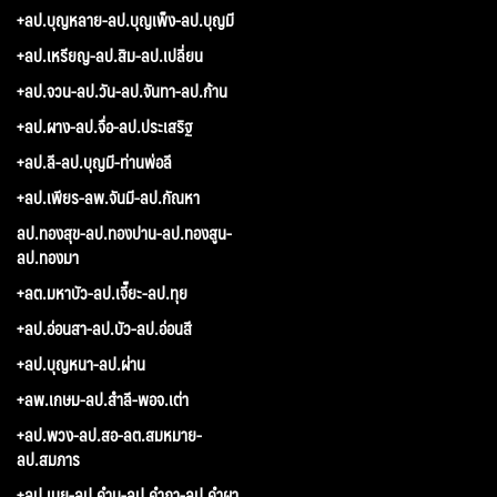
+ลป.บุญหลาย-ลป.บุญเพ็ง-ลป.บุญมี
+ลป.เหรียญ-ลป.สิม-ลป.เปลี่ยน
+ลป.จวน-ลป.วัน-ลป.จันทา-ลป.ก้าน
+ลป.ผาง-ลป.จื่อ-ลป.ประเสริฐ
+ลป.ลี-ลป.บุญมี-ท่านพ่อลี
+ลป.เพียร-ลพ.จันมี-ลป.กัณหา
ลป.ทองสุข-ลป.ทองปาน-ลป.ทองสูน-
ลป.ทองมา
+ลต.มหาบัว-ลป.เจี๊ยะ-ลป.ทุย
+ลป.อ่อนสา-ลป.บัว-ลป.อ่อนสี
+ลป.บุญหนา-ลป.ผ่าน
+ลพ.เกษม-ลป.สำลี-พอจ.เต่า
+ลป.พวง-ลป.สอ-ลต.สมหมาย-
ลป.สมภาร
+ลป.เนย-ลป.คำบุ-ลป.คำภา-ลป.คำผา