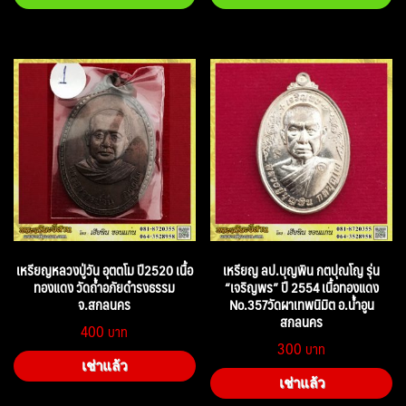
เหรียญหลวงปู่วัน อุตตโม ปี2520 เนื้อ
เหรียญ ลป.บุญพิน กตปุณโญ รุ่น
ทองแดง วัดถ้ำอภัยดำรงธรรม
“เจริญพร” ปี 2554 เนื้อทองแดง
จ.สกลนคร
No.357วัดผาเทพนิมิต อ.น้ำอูน
สกลนคร
400
300
เช่าแล้ว
เช่าแล้ว