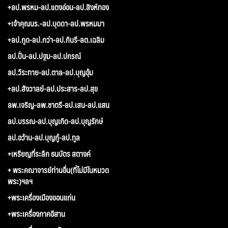
+ลป.พรหม-ลป.แตงอ่อน-ลป.สิงห์ทอง
+เจ้าคุณนร.-ลป.บุดดา-ลป.พรหมมา
+ลป.กูด-ลป.กว่า-ลป.กินรี-ลต.เฉลิม
ลป.ปั่น-ลป.ปฐม-ลป.ปกรณ์
ลป.วีระทาย-ลป.ตาล-ลป.บุญอุ้ม
+ลป.สังวาลย์-ลป.ประสาร-ลป.สุข
ลพ.เจริญ-ลพ.ชาตรี-ลป.เสน-ลป.แสน
ลป.บรรณ-ลป.บุญเกิด-ลป.บุญรักษ์
ลป.อว้าน-ลป.บุญกู้-ลป.ทูล
+เหรียญที่ระลึก ธนบัตร สตางค์
+ พระคณาจารย์ท่านอื่น(ที่ไม่มีในหมวด
พระ)ฯลฯ
+พระเครื่องเมืองขอนแก่น
+พระเครื่องภาคอีสาน