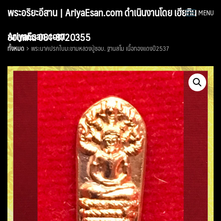
Skip
พระอริยะอีสาน | AriyaEsan.com ดำเนินงานโดย เฮียทิน
MENU
to
content
AriyaEsan.com
ขอนแก่น 081-8720355
ทั้งหมด
พระนาคปรกใบมะขามหลวงปู่ชอบ. ฐานสโม เนื้อทองแดงปี2537