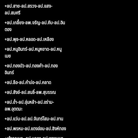
+ลป.สาย-ลป.สรวง-ลป.แสง-
ลป.สมศรี
+ลป.เกลี้ยง-ลพ.จรัญ-ลป.คีบ-ลป.อิน
ตอง
+ลป.พุธ-ลป.หลอด-ลป.เหลือง
+ลป.หนูอินทร์-ลป.หนูหยาด-ลป.หนู
เมย
+ลป.ทองบัว-ลป.ทองคำ-ลป.ทอง
อินทร์
+ลป.ลือ-ลป.คำบ่อ-ลป.คลาด
+ลป.สังข์-ลป.สนธิ์-ลพ.สุบรรณ
+ลป.อ่ำ-ลป.อุ่นหล้า-ลป.อร่าม-
ลพ.อุตตมะ
+ลป.แว่น-ลป.ลป.จันทร์โสม-ลป.ขาน
+ลป.พรหม-ลป.แตงอ่อน-ลป.สิงห์ทอง