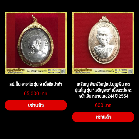
ลป.ฝั้น อาจาโร รุ่น 9 เนื้ออัลปาก้า
เหรียญ พิมพ์ใหญ่ลป.บุญพิน กต
ปุณโญ รุ่น “เจริญพร” เนื้อนวะโลหะ
65,000
หน้าเงิน หมายเลข244 ปี 2554
600
เช่าแล้ว
เช่าแล้ว