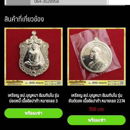
064-3528958
สินค้าที่เกี่ยวข้อง
เหรียญ ลป.บุญหนา ธัมมทินโน รุ่น
เหรียญ ลป.บุญหนา ธัมมทินโน รุ่น
ปลดหนี้ เนื้ออัลปาก้า หมายเลข 3
ยันต์ดอง เนื้ออัลปาก้า หมายเลข 2274
700
พร้อมเช่า
พร้อมเช่า