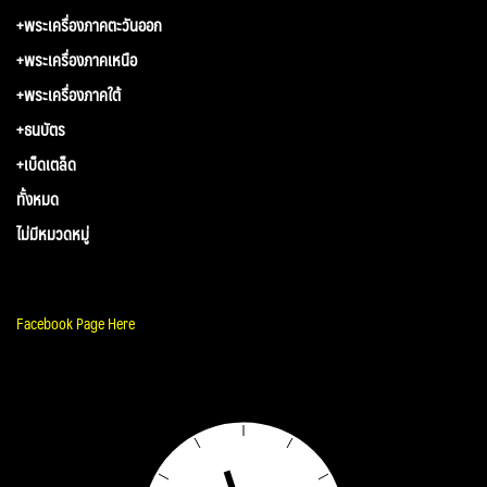
+พระเครื่องภาคตะวันออก
+พระเครื่องภาคเหนือ
+พระเครื่องภาคใต้
+ธนบัตร
+เบ็ดเตล็ด
ทั้งหมด
ไม่มีหมวดหมู่
Facebook Page Here