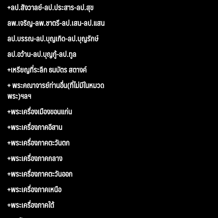
+ลป.สังวาลย์-ลป.ประสาร-ลป.สุข
ลพ.เจริญ-ลพ.ชาตรี-ลป.เสน-ลป.แสน
ลป.บรรณ-ลป.บุญเกิด-ลป.บุญรักษ์
ลป.อว้าน-ลป.บุญกู้-ลป.ทูล
+เหรียญที่ระลึก ธนบัตร สตางค์
+ พระคณาจารย์ท่านอื่น(ที่ไม่มีในหมวด
พระ)ฯลฯ
+พระเครื่องเมืองขอนแก่น
+พระเครื่องภาคอีสาน
+พระเครื่องภาคตะวันตก
+พระเครื่องภาคกลาง
+พระเครื่องภาคตะวันออก
+พระเครื่องภาคเหนือ
+พระเครื่องภาคใต้