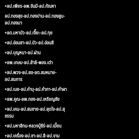
+ลป.เพียร-ลพ.จันมี-ลป.กัณหา
ลป.ทองสุข-ลป.ทองปาน-ลป.ทองสูน-
ลป.ทองมา
+ลต.มหาบัว-ลป.เจี๊ยะ-ลป.ทุย
+ลป.อ่อนสา-ลป.บัว-ลป.อ่อนสี
+ลป.บุญหนา-ลป.ผ่าน
+ลพ.เกษม-ลป.สำลี-พอจ.เต่า
+ลป.พวง-ลป.สอ-ลต.สมหมาย-
ลป.สมภาร
+ลป.เนย-ลป.คำบุ-ลป.คำภา-ลป.คำผา
+ลพ.คูณ-ลพ.ทอง-ลป.เหรียญชัย
+ลป.เคน-ลป.สมชาย-ลป.สุดใจ-ลป.สุ
ธรรม
+ลป.มหาสีทน-หลวงปู่ธีร์-ลป.เมี้ยน
+ลป.เครื่อง-ลป.ชา-ลป.สี-ลป.จาม