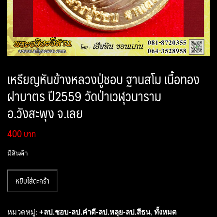
เหรียญหันข้างหลวงปู่ชอบ ฐานสโม เนื้อทอง
ฝาบาตร ปี2559 วัดป่าเวฬุวนาราม
อ.วังสะพุง จ.เลย
400
มีสินค้า
จำนวน
หยิบใส่ตะกร้า
เหรียญ
หัน
ข้าง
หมวดหมู่:
+ลป.ชอบ-ลป.คำดี-ลป.หลุย-ลป.สีธน
,
ทั้งหมด