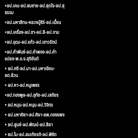
+ลป.เคน-ลป.สมชาย-ลป.สุดใจ-ลป.สุ
ธรรม
+ลป.มหาสีทน-หลวงปู่ธีร์-ลป.เมี้ยน
+ลป.เครื่อง-ลป.ชา-ลป.สี-ลป.จาม
+ลป.อุดม-ลป.แก้ว-ลป.เชาวรัตน์
+ลป.คำพันธ์-ลป.คำพอง-ลป.คำ
แปลง-พ.อ.จ.สุริยันต์
+ ลป.ศรี-ลป.มา-ลป.มหาเขียน-
ลต.ล้วน
+ ลป.หา-ลป.หนูเพชร
+ลป.ทองพูล-ลป.อุทัย-ลป.เสถียร
+ ลป.หมุน-ลป.หนุน-ลป.วิจิตร
+ ลป.มหาศิลา-ลป.ศิลา-ลพ.กองแพง
+ ลป.สูนย์-ลป.พัฒน์-ลป.สีลา
+ ลป.ไม-ลป.สมเกียรติ-ลป.พิชิต