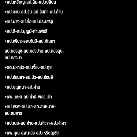
+ลป.เหรียญ-ลป.สิม-ลป.เปลี่ยน
+ลป.จวน-ลป.วัน-ลป.จันทา-ลป.ก้าน
+ลป.ผาง-ลป.จื่อ-ลป.ประเสริฐ
+ลป.ลี-ลป.บุญมี-ท่านพ่อลี
+ลป.เพียร-ลพ.จันมี-ลป.กัณหา
ลป.ทองสุข-ลป.ทองปาน-ลป.ทองสูน-
ลป.ทองมา
+ลต.มหาบัว-ลป.เจี๊ยะ-ลป.ทุย
+ลป.อ่อนสา-ลป.บัว-ลป.อ่อนสี
+ลป.บุญหนา-ลป.ผ่าน
+ลพ.เกษม-ลป.สำลี-พอจ.เต่า
+ลป.พวง-ลป.สอ-ลต.สมหมาย-
ลป.สมภาร
+ลป.เนย-ลป.คำบุ-ลป.คำภา-ลป.คำผา
+ลพ.คูณ-ลพ.ทอง-ลป.เหรียญชัย