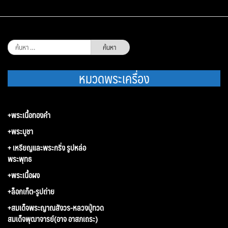
ค้นหา
สำหรับ:
หมวดพระเครื่อง
+พระเนื้อทองคำ
+พระบูชา
+ เหรียญและพระกริ่ง รูปหล่อ
พระพุทธ
+พระเนื้อผง
+ล็อกเก็ต-รูปถ่าย
+สมเด็จพระญาณสังวร-หลวงปู่ทวด
สมเด็จพุฒาจารย์(อาจ อาสภเถระ)