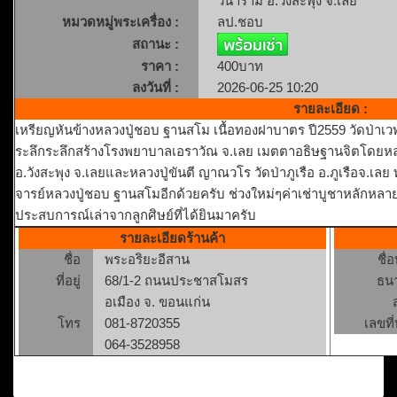
วนาราม อ.วังสะพุง จ.เลย
หมวดหมู่พระเครื่อง :
ลป.ชอบ
สถานะ :
ราคา :
400บาท
ลงวันที่ :
2026-06-25 10:20
รายละเอียด :
เหรียญหันข้างหลวงปู่ชอบ ฐานสโม เนื้อทองฝาบาตร ปี2559 วัดป่าเวฬุ
ระลึกระลึกสร้างโรงพยาบาลเอราวัณ จ.เลย เมตตาอธิษฐานจิตโดยหลวงป
อ.วังสะพุง จ.เลยและหลวงปู่ขันตี ญาณวโร วัดป่าภูเรือ อ.ภูเรือจ.เลย 
จารย์หลวงปู่ชอบ ฐานสโมอีกด้วยครับ ช่วงใหม่ๆค่าเช่าบูชาหลักหลายร
ประสบการณ์เล่าจากลูกศิษย์ที่ได้ยินมาครับ
รายละเอียดร้านค้า
ชื่อ
พระอริยะอีสาน
ชื่
ที่อยู่
68/1-2 ถนนประชาสโมสร
ธน
อเมือง จ. ขอนแก่น
โทร
081-8720355
เลขที่
064-3528958