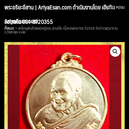
Skip
พระอริยะอีสาน | AriyaEsan.com ดำเนินงานโดย เฮียทิน
MENU
to
content
AriyaEsan.com
ขอนแก่น 081-8720355
ทั้งหมด
เหรียญหันข้างหลวงปู่ชอบ ฐานสโม เนื้อทองฝาบาตร ปี2559 วัดป่าเวฬุวนาราม
อ.วังสะพุง จ.เลย