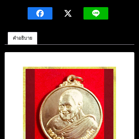
หลวง
ปู่
ชอบ
ฐาน
สโม
คำอธิบาย
เนื้อ
ทอง
คำอธิบาย
ฝา
บาตร
ปี2559
วัด
ป่า
เวฬุ
วนาราม
อ.วังสะพุง
จ.เลย
ชิ้น