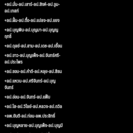
+ลป.มั่น-ลป.เสาร์-ลป.สิงห์-ลป.จูม-
ลป.เทสก์
+ลป.ฝั้น-ลป.ตื้อ-ลป.แปลง-ลป.แยง
+ลป.บุญพิน-ลป.บุญมา-ลป.บุญญ
ฤทธิ์
+ลป.ดุลย์-ลป.สาม-ลป.เดช-ลป.เยื้อน
+ลป.ขาว-ลป.บุญเพ็ง-ลป.จันทร์ศรี-
ลป.ประไพร
+ลป.ชอบ-ลป.คำดี-ลป.หลุย-ลป.สีธน
+ลป.แหวน-ลป.ศรีจันทร์-ลป.บุญ
จันทร์
+ลป.อ่อน-ลป.จันทร์-ลป.แฟ็บ
+ลป.โส-ลป.วิไลย์-ลป.หลวง-ลป.ถวิล
+ลพ.ขันตี-ลป.ท่อน-ลพ.ประสิทธิ์
+ลป.บุญหลาย-ลป.บุญเพ็ง-ลป.บุญมี