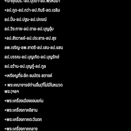
+เจ้าคุณนร.-ลป.บุดดา-ลป.พรหมมา
+ลป.กูด-ลป.กว่า-ลป.กินรี-ลต.เฉลิม
ลป.ปั่น-ลป.ปฐม-ลป.ปกรณ์
ลป.วีระทาย-ลป.ตาล-ลป.บุญอุ้ม
+ลป.สังวาลย์-ลป.ประสาร-ลป.สุข
ลพ.เจริญ-ลพ.ชาตรี-ลป.เสน-ลป.แสน
ลป.บรรณ-ลป.บุญเกิด-ลป.บุญรักษ์
ลป.อว้าน-ลป.บุญกู้-ลป.ทูล
+เหรียญที่ระลึก ธนบัตร สตางค์
+ พระคณาจารย์ท่านอื่น(ที่ไม่มีในหมวด
พระ)ฯลฯ
+พระเครื่องเมืองขอนแก่น
+พระเครื่องภาคอีสาน
+พระเครื่องภาคตะวันตก
+พระเครื่องภาคกลาง