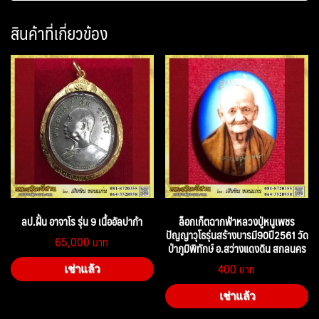
สินค้าที่เกี่ยวข้อง
ลป.ฝั้น อาจาโร รุ่น 9 เนื้ออัลปาก้า
ล็อกเก็ตฉากฟ้าหลวงปู่หนูเพชร
ปัญญาวุโธรุ่นสร้างบารมี90ปี2561 วัด
65,000
ป่าภูมิพิทักษ์ อ.สว่างแดงดิน สกลนคร
400
เช่าแล้ว
เช่าแล้ว