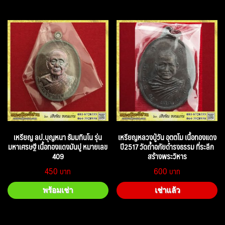
เหรียญ ลป.บุญหนา ธัมมทินโน รุ่น
เหรียญหลวงปู่วัน อุตตโม เนื้อทองแดง
มหาเศรษฐี เนื้อทองแดงมันปู หมายเลข
ปี2517 วัดถ้ำอภัยดำรงธรรม ที่ระลึก
409
สร้างพระวิหาร
450
600
พร้อมเช่า
เช่าแล้ว