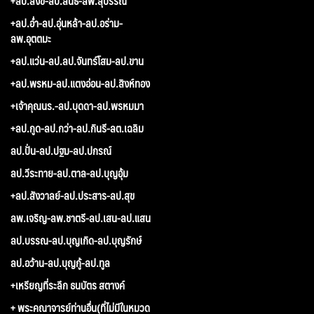
+ลป.สังข์-ลป.สนธิ์-ลพ.สุบรรณ
+ลป.อ่ำ-ลป.อุ่นหล้า-ลป.อร่าม-
ลพ.อุตตมะ
+ลป.แว่น-ลป.ลป.จันทร์โสม-ลป.ขาน
+ลป.พรหม-ลป.แตงอ่อน-ลป.สิงห์ทอง
+เจ้าคุณนร.-ลป.บุดดา-ลป.พรหมมา
+ลป.กูด-ลป.กว่า-ลป.กินรี-ลต.เฉลิม
ลป.ปั่น-ลป.ปฐม-ลป.ปกรณ์
ลป.วีระทาย-ลป.ตาล-ลป.บุญอุ้ม
+ลป.สังวาลย์-ลป.ประสาร-ลป.สุข
ลพ.เจริญ-ลพ.ชาตรี-ลป.เสน-ลป.แสน
ลป.บรรณ-ลป.บุญเกิด-ลป.บุญรักษ์
ลป.อว้าน-ลป.บุญกู้-ลป.ทูล
+เหรียญที่ระลึก ธนบัตร สตางค์
+ พระคณาจารย์ท่านอื่น(ที่ไม่มีในหมวด