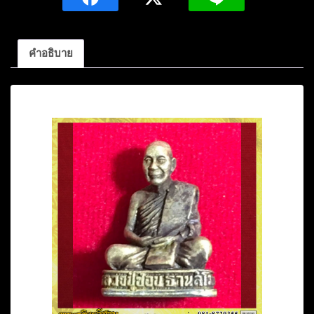
ชอบ
ฐาน
สโม
คำอธิบาย
เนื้อ
ทอง
คำอธิบาย
เหลือง
วัด
ป่า
โคก
มน
อ.วังสะพุง
จ.เลย
ชิ้น