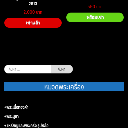
2913
550
2,000
พร้อมเช่า
เช่าแล้ว
ค้นหา
สำหรับ:
หมวดพระเครื่อง
+พระเนื้อทองคำ
+พระบูชา
+ เหรียญและพระกริ่ง รูปหล่อ