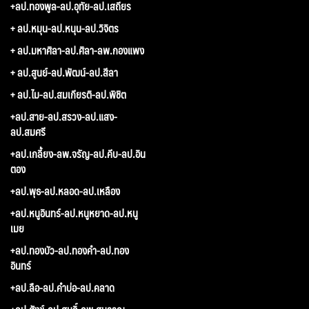
+ลป.ทองพูล-ลป.อุทัย-ลป.เสถียร
+ ลป.หมุน-ลป.หนุน-ลป.วิจิตร
+ ลป.มหาศิลา-ลป.ศิลา-ลพ.กองแพง
+ ลป.สูนย์-ลป.พัฒน์-ลป.สีลา
+ ลป.ไม-ลป.สมเกียรติ-ลป.พิชิต
+ลป.สาย-ลป.สรวง-ลป.แสง-
ลป.สมศรี
+ลป.เกลี้ยง-ลพ.จรัญ-ลป.คีบ-ลป.อิน
ตอง
+ลป.พุธ-ลป.หลอด-ลป.เหลือง
+ลป.หนูอินทร์-ลป.หนูหยาด-ลป.หนู
เมย
+ลป.ทองบัว-ลป.ทองคำ-ลป.ทอง
อินทร์
+ลป.ลือ-ลป.คำบ่อ-ลป.คลาด