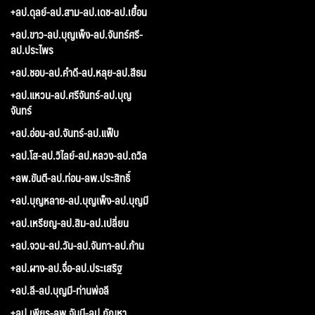
+ลป.ดุลย์-ลป.สาม-ลป.เดช-ลป.เยื้อน
+ลป.ขาว-ลป.บุญเพ็ง-ลป.จันทร์ศรี-
ลป.ประไพร
+ลป.ชอบ-ลป.คำดี-ลป.หลุย-ลป.สีธน
+ลป.แหวน-ลป.ศรีจันทร์-ลป.บุญ
จันทร์
+ลป.อ่อน-ลป.จันทร์-ลป.แฟ็บ
+ลป.โส-ลป.วิไลย์-ลป.หลวง-ลป.ถวิล
+ลพ.ขันตี-ลป.ท่อน-ลพ.ประสิทธิ์
+ลป.บุญหลาย-ลป.บุญเพ็ง-ลป.บุญมี
+ลป.เหรียญ-ลป.สิม-ลป.เปลี่ยน
+ลป.จวน-ลป.วัน-ลป.จันทา-ลป.ก้าน
+ลป.ผาง-ลป.จื่อ-ลป.ประเสริฐ
+ลป.ลี-ลป.บุญมี-ท่านพ่อลี
+ลป.เพียร-ลพ.จันมี-ลป.กัณหา