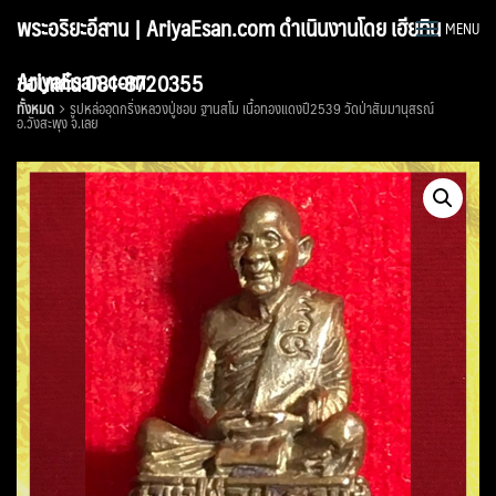
Skip
พระอริยะอีสาน | AriyaEsan.com ดำเนินงานโดย เฮียทิน
MENU
to
content
AriyaEsan.com
ขอนแก่น 081-8720355
ทั้งหมด
รูปหล่ออุดกริ่งหลวงปู่ชอบ ฐานสโม เนื้อทองแดงปี2539 วัดป่าสัมมานุสรณ์
อ.วังสะพุง จ.เลย