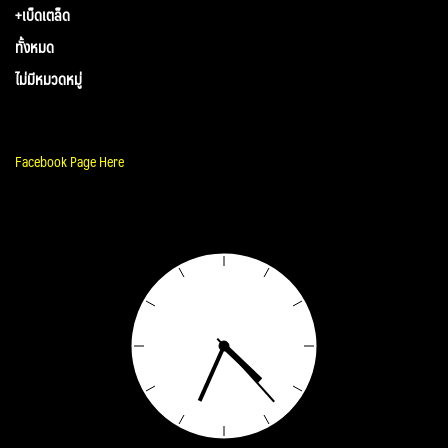
+เบ็ดเตล็ด
ทั้งหมด
ไม่มีหมวดหมู่
Facebook Page Here