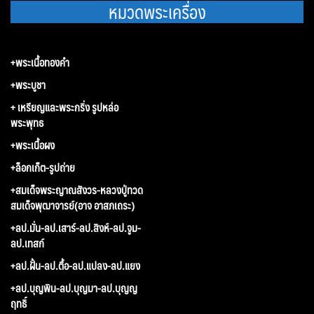
หมวดพระเครื่อง
+พระเนื้อทองคำ
+พระบูชา
+ เหรียญและพระกริ่ง รูปหล่อ
พระพุทธ
+พระเนื้อผง
+ล็อกเก็ต-รูปถ่าย
+สมเด็จพระญาณสังวร-หลวงปู่ทวด
สมเด็จพุฒาจารย์(อาจ อาสภเถระ)
+ลป.มั่น-ลป.เสาร์-ลป.สิงห์-ลป.จูม-
ลป.เทสก์
+ลป.ฝั้น-ลป.ตื้อ-ลป.แปลง-ลป.แยง
+ลป.บุญพิน-ลป.บุญมา-ลป.บุญญ
ฤทธิ์