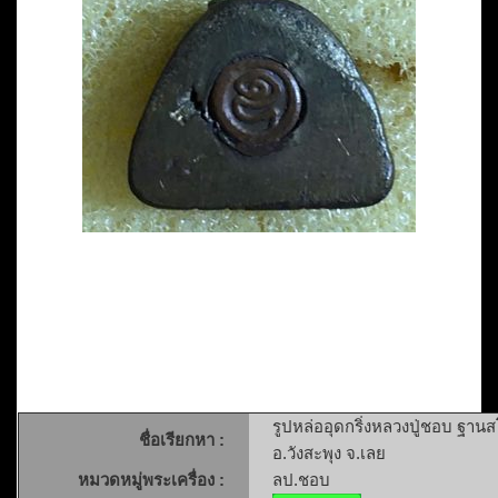
รูปหล่ออุดกริ่งหลวงปู่ชอบ ฐานส
ชื่อเรียกหา :
อ.วังสะพุง จ.เลย
หมวดหมู่พระเครื่อง :
ลป.ชอบ