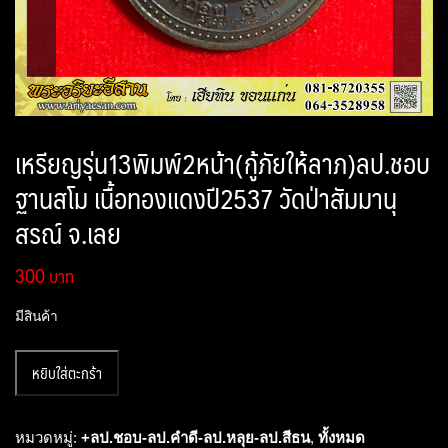
เหรียญรุ่น13พิมพ์2หน้า(กู้ภัยให้ลาภ)ลป.ชอบ
ฐานสโม เนื้อทองแดงปี2537 วัดป่าสัมมานุ
สรณ์ จ.เลย
300
มีสินค้า
จำนวน
หยิบใส่ตะกร้า
เหรียญ
รุ่น13พิมพ์2หน้า(กู้ภัย
ให้
หมวดหมู่:
+ลป.ชอบ-ลป.คำดี-ลป.หลุย-ลป.สีธน
,
ทั้งหมด