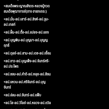
+สมเด็จพระญาณสังวร-หลวงปู่ทวด
สมเด็จพุฒาจารย์(อาจ อาสภเถระ)
+ลป.มั่น-ลป.เสาร์-ลป.สิงห์-ลป.จูม-
ลป.เทสก์
+ลป.ฝั้น-ลป.ตื้อ-ลป.แปลง-ลป.แยง
+ลป.บุญพิน-ลป.บุญมา-ลป.บุญญ
ฤทธิ์
+ลป.ดุลย์-ลป.สาม-ลป.เดช-ลป.เยื้อน
+ลป.ขาว-ลป.บุญเพ็ง-ลป.จันทร์ศรี-
ลป.ประไพร
+ลป.ชอบ-ลป.คำดี-ลป.หลุย-ลป.สีธน
+ลป.แหวน-ลป.ศรีจันทร์-ลป.บุญ
จันทร์
+ลป.อ่อน-ลป.จันทร์-ลป.แฟ็บ
+ลป.โส-ลป.วิไลย์-ลป.หลวง-ลป.ถวิล