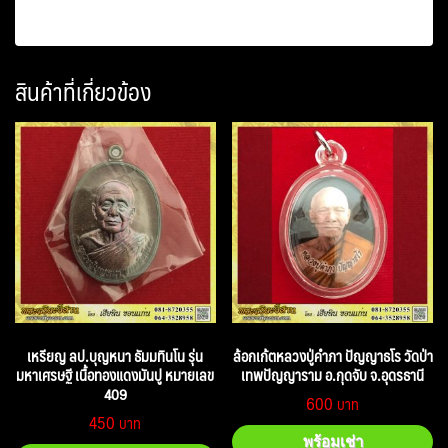
สินค้าที่เกี่ยวข้อง
เหรียญ ลป.บุญหนา ธัมมทินโน รุ่น
ล้อกเก้ตหลวงปู่คำภา ปัญญาธโร วัดป่า
มหาเศรษฐี เนื้อทองแดงมันปู หมายเลข
เทพปัญญาราม อ.กุดจับ จ.อุดรธานี
409
600
450
พร้อมเช่า