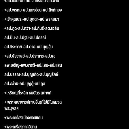
+ลป.แว่น-ลป.ลป.จันทร์โสม-ลป.ขาน
+ลป.พรหม-ลป.แตงอ่อน-ลป.สิงห์ทอง
+เจ้าคุณนร.-ลป.บุดดา-ลป.พรหมมา
+ลป.กูด-ลป.กว่า-ลป.กินรี-ลต.เฉลิม
ลป.ปั่น-ลป.ปฐม-ลป.ปกรณ์
ลป.วีระทาย-ลป.ตาล-ลป.บุญอุ้ม
+ลป.สังวาลย์-ลป.ประสาร-ลป.สุข
ลพ.เจริญ-ลพ.ชาตรี-ลป.เสน-ลป.แสน
ลป.บรรณ-ลป.บุญเกิด-ลป.บุญรักษ์
ลป.อว้าน-ลป.บุญกู้-ลป.ทูล
+เหรียญที่ระลึก ธนบัตร สตางค์
+ พระคณาจารย์ท่านอื่น(ที่ไม่มีในหมวด
พระ)ฯลฯ
+พระเครื่องเมืองขอนแก่น
+พระเครื่องภาคอีสาน