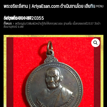
Skip
พระอริยะอีสาน | AriyaEsan.com ดำเนินงานโดย เฮียทิน
MENU
to
content
AriyaEsan.com
ขอนแก่น 081-8720355
ทั้งหมด
เหรียญรุ่น13พิมพ์2หน้า(กู้ภัยให้ลาภ)ลป.ชอบ ฐานสโม เนื้อทองแดงปี2537 วัดป่า
สัมมานุสรณ์ จ.เลย