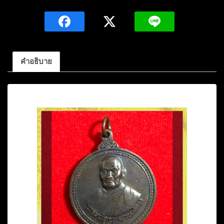
ลาภ)ลป.ชอบ
ฐาน
สโม
เนื้อ
ทองแดง
คำอธิบาย
ปี2537
วัด
คำอธิบาย
ป่า
สัมมา
นุ
สรณ์
จ.เลย
ชิ้น