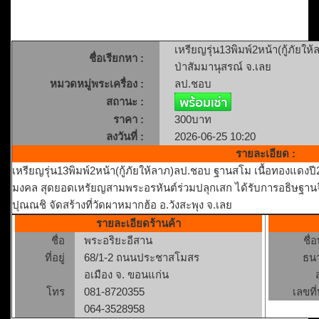
เหรียญรุ่น13พิมพ์2หน้า(กู้ภัย
ชื่อเรียกหา :
ป่าสัมมานุสรณ์ จ.เลย
หมวดหมู่พระเครื่อง :
ลป.ชอบ
สถานะ :
ราคา :
300บาท
ลงวันที่ :
2026-06-25 10:20
รายละเอียด :
เหรียญรุ่น13พิมพ์2หน้า(กู้ภัยให้ลาภ)ลป.ชอบ ฐานสโม เนื้อทองแดงปี
มงคล สุดยอดเหรัยญสามพระอรหันต์ร่วมปลุกเสก ได้รับการอธิษฐาน
ปุณณชิ จัดสร้างที่วัดผาหมากฮ้อ อ.วังสะพุง จ.เลย
รายละเอียดร้านค้า
ชื่อ
พระอริยะอีสาน
ชื่
ที่อยู่
68/1-2 ถนนประชาสโมสร
ธน
อเมือง จ. ขอนแก่น
โทร
081-8720355
เลขที่
064-3528958