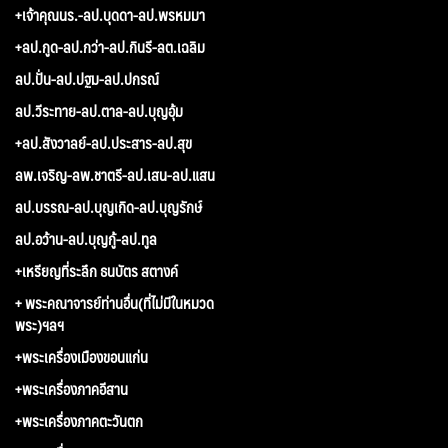
+เจ้าคุณนร.-ลป.บุดดา-ลป.พรหมมา
+ลป.กูด-ลป.กว่า-ลป.กินรี-ลต.เฉลิม
ลป.ปั่น-ลป.ปฐม-ลป.ปกรณ์
ลป.วีระทาย-ลป.ตาล-ลป.บุญอุ้ม
+ลป.สังวาลย์-ลป.ประสาร-ลป.สุข
ลพ.เจริญ-ลพ.ชาตรี-ลป.เสน-ลป.แสน
ลป.บรรณ-ลป.บุญเกิด-ลป.บุญรักษ์
ลป.อว้าน-ลป.บุญกู้-ลป.ทูล
+เหรียญที่ระลึก ธนบัตร สตางค์
+ พระคณาจารย์ท่านอื่น(ที่ไม่มีในหมวด
พระ)ฯลฯ
+พระเครื่องเมืองขอนแก่น
+พระเครื่องภาคอีสาน
+พระเครื่องภาคตะวันตก