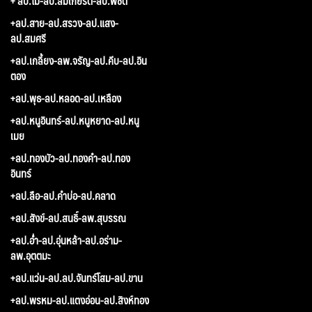
+ ลป.ไม-ลป.สมเกียรติ-ลป.พิชิต
+ลป.สาย-ลป.สรวง-ลป.แสง-
ลป.สมศรี
+ลป.เกลี้ยง-ลพ.จรัญ-ลป.คีบ-ลป.อิน
ตอง
+ลป.พุธ-ลป.หลอด-ลป.เหลือง
+ลป.หนูอินทร์-ลป.หนูหยาด-ลป.หนู
เมย
+ลป.ทองบัว-ลป.ทองคำ-ลป.ทอง
อินทร์
+ลป.ลือ-ลป.คำบ่อ-ลป.คลาด
+ลป.สังข์-ลป.สนธิ์-ลพ.สุบรรณ
+ลป.อ่ำ-ลป.อุ่นหล้า-ลป.อร่าม-
ลพ.อุตตมะ
+ลป.แว่น-ลป.ลป.จันทร์โสม-ลป.ขาน
+ลป.พรหม-ลป.แตงอ่อน-ลป.สิงห์ทอง