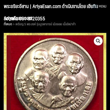
Skip
พระอริยะอีสาน | AriyaEsan.com ดำเนินงานโดย เฮียทิน
MENU
to
content
AriyaEsan.com
ขอนแก่น 081-8720355
ทั้งหมด
เหรียญ 5 พระองค์ รุ่นบูรพาจารย์ เมืองเลย เนื้ออัลปาก้า