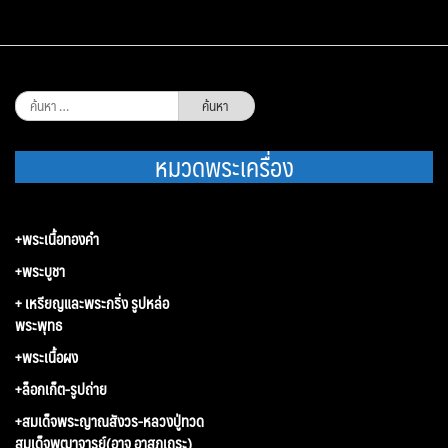
ค้นหา
สำหรับ:
หมวดพระเครื่อง
+พระเนื้อทองคำ
+พระบูชา
+ เหรียญและพระกริ่ง รูปหล่อ
พระพุทธ
+พระเนื้อผง
+ล็อกเก็ต-รูปถ่าย
+สมเด็จพระญาณสังวร-หลวงปู่ทวด
สมเด็จพุฒาจารย์(อาจ อาสภเถระ)