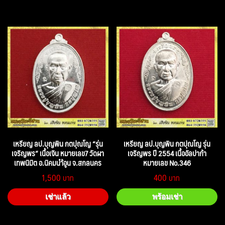
เหรียญ ลป.บุญพิน กตปุณโญ “รุ่น
เหรียญ ลป.บุญพิน กตปุณโญ รุ่น
เจริญพร” เนื้อเงิน หมายเลข7 วัดผา
เจริญพร ปี 2554 เนื้ออัลปาก้า
เทพนิมิต อ.นิคมนำ้อูน จ.สกลนคร
หมายเลข No.346
1,500
400
เช่าแล้ว
พร้อมเช่า