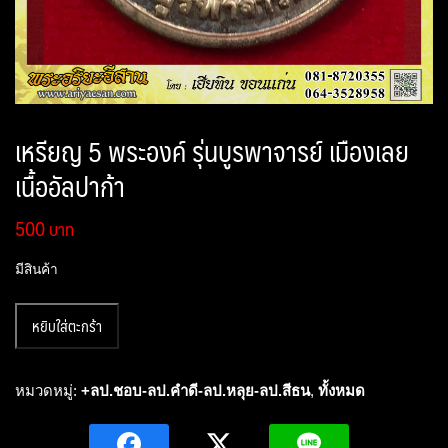
เหรียญ 5 พระองค์ รุ่นบูรพาจารย์ เมืองเลย
เนื้ออัลปาก้า
500
มีสินค้า
จำนวน
หยิบใส่ตะกร้า
เหรียญ
5
พระองค์
หมวดหมู่:
+ลป.ชอบ-ลป.คำดี-ลป.หลุย-ลป.สีธน
,
ทั้งหมด
รุ่น
บูรพาจารย์