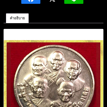
เมือง
เลย
เนื้อ
คำอธิบาย
อัล
ปาก้
คำอธิบาย
า
ชิ้น