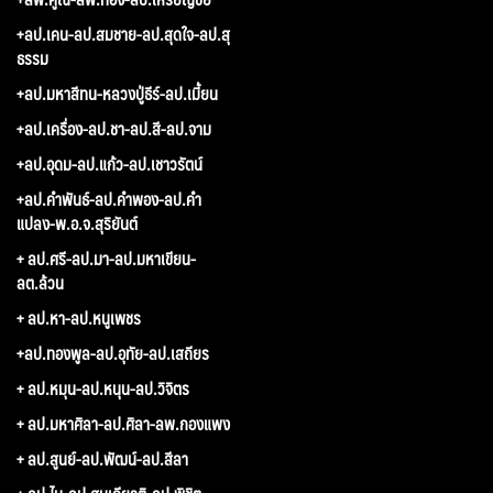
+ลป.เคน-ลป.สมชาย-ลป.สุดใจ-ลป.สุ
ธรรม
+ลป.มหาสีทน-หลวงปู่ธีร์-ลป.เมี้ยน
+ลป.เครื่อง-ลป.ชา-ลป.สี-ลป.จาม
+ลป.อุดม-ลป.แก้ว-ลป.เชาวรัตน์
+ลป.คำพันธ์-ลป.คำพอง-ลป.คำ
แปลง-พ.อ.จ.สุริยันต์
+ ลป.ศรี-ลป.มา-ลป.มหาเขียน-
ลต.ล้วน
+ ลป.หา-ลป.หนูเพชร
+ลป.ทองพูล-ลป.อุทัย-ลป.เสถียร
+ ลป.หมุน-ลป.หนุน-ลป.วิจิตร
+ ลป.มหาศิลา-ลป.ศิลา-ลพ.กองแพง
+ ลป.สูนย์-ลป.พัฒน์-ลป.สีลา