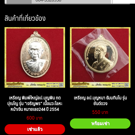
สินค้าที่เกี่ยวข้อง
เหรียญ พิมพ์ใหญ่ลป.บุญพิน กต
เหรียญ ลป.บุญหนา ธัมมทินโน รุ่น
ปุณโญ รุ่น “เจริญพร” เนื้อนวะโลหะ
ยันต์ดวง
หน้าเงิน หมายเลข244 ปี 2554
550
600
พร้อมเช่า
เช่าแล้ว