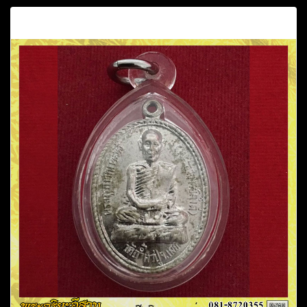
คำอธิบาย