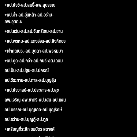
+ลป.สังข์-ลป.สนธิ์-ลพ.สุบรรณ
+ลป.อ่ำ-ลป.อุ่นหล้า-ลป.อร่าม-
ลพ.อุตตมะ
+ลป.แว่น-ลป.ลป.จันทร์โสม-ลป.ขาน
+ลป.พรหม-ลป.แตงอ่อน-ลป.สิงห์ทอง
+เจ้าคุณนร.-ลป.บุดดา-ลป.พรหมมา
+ลป.กูด-ลป.กว่า-ลป.กินรี-ลต.เฉลิม
ลป.ปั่น-ลป.ปฐม-ลป.ปกรณ์
ลป.วีระทาย-ลป.ตาล-ลป.บุญอุ้ม
+ลป.สังวาลย์-ลป.ประสาร-ลป.สุข
ลพ.เจริญ-ลพ.ชาตรี-ลป.เสน-ลป.แสน
ลป.บรรณ-ลป.บุญเกิด-ลป.บุญรักษ์
ลป.อว้าน-ลป.บุญกู้-ลป.ทูล
+เหรียญที่ระลึก ธนบัตร สตางค์