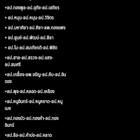
+ลป.ทองพูล-ลป.อุทัย-ลป.เสถียร
+ ลป.หมุน-ลป.หนุน-ลป.วิจิตร
+ ลป.มหาศิลา-ลป.ศิลา-ลพ.กองแพง
+ ลป.สูนย์-ลป.พัฒน์-ลป.สีลา
+ ลป.ไม-ลป.สมเกียรติ-ลป.พิชิต
+ลป.สาย-ลป.สรวง-ลป.แสง-
ลป.สมศรี
+ลป.เกลี้ยง-ลพ.จรัญ-ลป.คีบ-ลป.อิน
ตอง
+ลป.พุธ-ลป.หลอด-ลป.เหลือง
+ลป.หนูอินทร์-ลป.หนูหยาด-ลป.หนู
เมย
+ลป.ทองบัว-ลป.ทองคำ-ลป.ทอง
อินทร์
+ลป.ลือ-ลป.คำบ่อ-ลป.คลาด