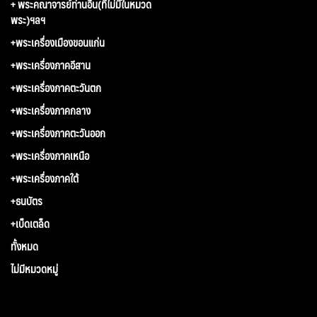
+ พระคณาจารย์ท่านอื่น(ที่ไม่มีในหมวด
พระ)ฯลฯ
+พระเครื่องเมืองขอนแก่น
+พระเครื่องภาคอีสาน
+พระเครื่องภาคตะวันตก
+พระเครื่องภาคกลาง
+พระเครื่องภาคตะวันออก
+พระเครื่องภาคเหนือ
+พระเครื่องภาคใต้
+ธนบัตร
+เบ็ดเตล็ด
ทั้งหมด
ไม่มีหมวดหมู่