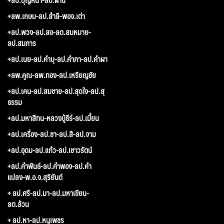
+ลพ.เกษม-ลป.สำลี-พอจ.เต่า
+ลป.พวง-ลป.สอ-ลต.สมหมาย-
ลป.สมภาร
+ลป.เนย-ลป.คำบุ-ลป.คำภา-ลป.คำผา
+ลพ.คูณ-ลพ.ทอง-ลป.เหรียญชัย
+ลป.เคน-ลป.สมชาย-ลป.สุดใจ-ลป.สุ
ธรรม
+ลป.มหาสีทน-หลวงปู่ธีร์-ลป.เมี้ยน
+ลป.เครื่อง-ลป.ชา-ลป.สี-ลป.จาม
+ลป.อุดม-ลป.แก้ว-ลป.เชาวรัตน์
+ลป.คำพันธ์-ลป.คำพอง-ลป.คำ
แปลง-พ.อ.จ.สุริยันต์
+ ลป.ศรี-ลป.มา-ลป.มหาเขียน-
ลต.ล้วน
+ ลป.หา-ลป.หนูเพชร