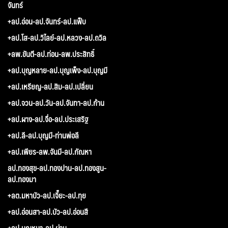
จันทร์
+ลป.อ่อน-ลป.จันทร์-ลป.แฟ็บ
+ลป.โส-ลป.วิไลย์-ลป.หลวง-ลป.ถวิล
+ลพ.ขันตี-ลป.ท่อน-ลพ.ประสิทธิ์
+ลป.บุญหลาย-ลป.บุญเพ็ง-ลป.บุญมี
+ลป.เหรียญ-ลป.สิม-ลป.เปลี่ยน
+ลป.จวน-ลป.วัน-ลป.จันทา-ลป.ก้าน
+ลป.ผาง-ลป.จื่อ-ลป.ประเสริฐ
+ลป.ลี-ลป.บุญมี-ท่านพ่อลี
+ลป.เพียร-ลพ.จันมี-ลป.กัณหา
ลป.ทองสุข-ลป.ทองปาน-ลป.ทองสูน-
ลป.ทองมา
+ลต.มหาบัว-ลป.เจี๊ยะ-ลป.ทุย
+ลป.อ่อนสา-ลป.บัว-ลป.อ่อนสี
+ลป.บุญหนา-ลป.ผ่าน