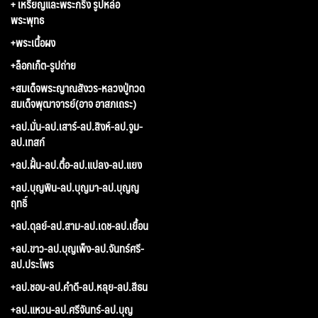
+ เหรียญและพระกริ่ง รูปหล่อ
พระพุทธ
+พระเนื้อผง
+ล็อกเก็ต-รูปถ่าย
+สมเด็จพระญาณสังวร-หลวงปู่ทวด
สมเด็จพุฒาจารย์(อาจ อาสภเถระ)
+ลป.มั่น-ลป.เสาร์-ลป.สิงห์-ลป.จูม-
ลป.เทสก์
+ลป.ฝั้น-ลป.ตื้อ-ลป.แปลง-ลป.แยง
+ลป.บุญพิน-ลป.บุญมา-ลป.บุญญ
ฤทธิ์
+ลป.ดุลย์-ลป.สาม-ลป.เดช-ลป.เยื้อน
+ลป.ขาว-ลป.บุญเพ็ง-ลป.จันทร์ศรี-
ลป.ประไพร
+ลป.ชอบ-ลป.คำดี-ลป.หลุย-ลป.สีธน
+ลป.แหวน-ลป.ศรีจันทร์-ลป.บุญ