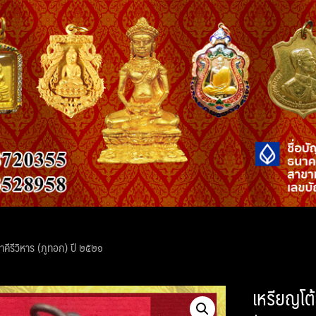
าคีรีวิหาร (ภูทอก) ปี ๒๕๒๑
เหรียญโต้