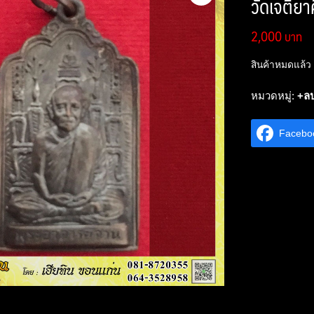
วัดเจติยา
2,000
สินค้าหมดแล้ว
หมวดหมู่:
+ลป
Facebo