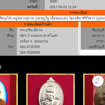
ราคา :
2000
ลงวันที่ :
2017-06-01 11:34
รายละเอียด :
รียญโต้ะหมู่หลวงปู่จวน กุลเชฎโฐ เนื้อทองแดง วัดเจติยาคีรีวิหาร (ภูท
รายละเอียดร้านค้า
ชื่อ
พระอริยะอีสาน
ชื่อบัญชี
ที่อยู่
68/1-2 ถนนประชาสโมสร
ธนาคาร
อเมือง จ. ขอนแก่น
สาขา
โทร
081-8720355
เลขที่บัญชี
064-3528958
ง