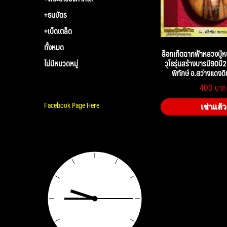
+ธนบัตร
+เบ็ดเตล็ด
ทั้งหมด
ล็อกเก็ตฉากฟ้าหลวงปู่
ไม่มีหมวดหมู่
วุโธรุ่นสร้างบารมี90ปี2
พิทักษ์ อ.สว่างแดง
400
Facebook Page Here
เช่าแล้ว