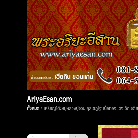
Skip
to
content
AriyaEsan.com
ทั้งหมด
เหรียญโต้ะหมู่หลวงปู่จวน กุลเชฎโฐ เนื้อทองแดง วัดเจติย
ค้นหา