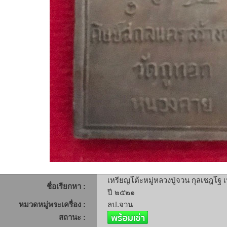
เหรียญโต้ะหมู่หลวงปู่จวน กุลเชฎโฐ เน
ชื่อเรียกหา :
ปี ๒๕๒๑
หมวดหมู่พระเครื่อง :
ลป.จวน
สถานะ :