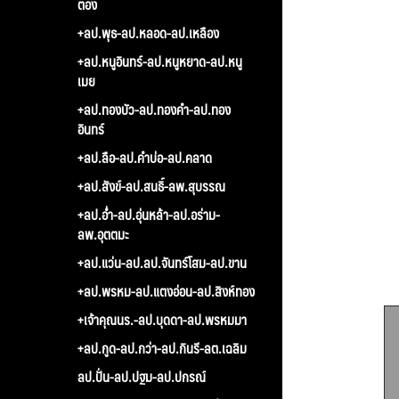
ตอง
+ลป.พุธ-ลป.หลอด-ลป.เหลือง
+ลป.หนูอินทร์-ลป.หนูหยาด-ลป.หนู
เมย
+ลป.ทองบัว-ลป.ทองคำ-ลป.ทอง
อินทร์
+ลป.ลือ-ลป.คำบ่อ-ลป.คลาด
+ลป.สังข์-ลป.สนธิ์-ลพ.สุบรรณ
+ลป.อ่ำ-ลป.อุ่นหล้า-ลป.อร่าม-
ลพ.อุตตมะ
+ลป.แว่น-ลป.ลป.จันทร์โสม-ลป.ขาน
+ลป.พรหม-ลป.แตงอ่อน-ลป.สิงห์ทอง
+เจ้าคุณนร.-ลป.บุดดา-ลป.พรหมมา
+ลป.กูด-ลป.กว่า-ลป.กินรี-ลต.เฉลิม
ลป.ปั่น-ลป.ปฐม-ลป.ปกรณ์