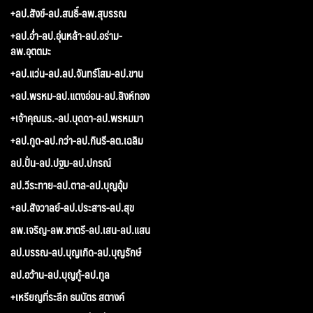
+ลป.สังข์-ลป.สนธิ์-ลพ.สุบรรณ
+ลป.อ่ำ-ลป.อุ่นหล้า-ลป.อร่าม-
ลพ.อุตตมะ
+ลป.แว่น-ลป.ลป.จันทร์โสม-ลป.ขาน
+ลป.พรหม-ลป.แตงอ่อน-ลป.สิงห์ทอง
+เจ้าคุณนร.-ลป.บุดดา-ลป.พรหมมา
+ลป.กูด-ลป.กว่า-ลป.กินรี-ลต.เฉลิม
ลป.ปั่น-ลป.ปฐม-ลป.ปกรณ์
ลป.วีระทาย-ลป.ตาล-ลป.บุญอุ้ม
+ลป.สังวาลย์-ลป.ประสาร-ลป.สุข
ลพ.เจริญ-ลพ.ชาตรี-ลป.เสน-ลป.แสน
ลป.บรรณ-ลป.บุญเกิด-ลป.บุญรักษ์
ลป.อว้าน-ลป.บุญกู้-ลป.ทูล
+เหรียญที่ระลึก ธนบัตร สตางค์