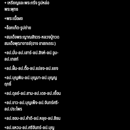
+ เหรียญและพระกริ่ง รูปหล่อ
พระพุทธ
+พระเนื้อผง
+ล็อกเก็ต-รูปถ่าย
+สมเด็จพระญาณสังวร-หลวงปู่ทวด
สมเด็จพุฒาจารย์(อาจ อาสภเถระ)
+ลป.มั่น-ลป.เสาร์-ลป.สิงห์-ลป.จูม-
ลป.เทสก์
+ลป.ฝั้น-ลป.ตื้อ-ลป.แปลง-ลป.แยง
+ลป.บุญพิน-ลป.บุญมา-ลป.บุญญ
ฤทธิ์
+ลป.ดุลย์-ลป.สาม-ลป.เดช-ลป.เยื้อน
+ลป.ขาว-ลป.บุญเพ็ง-ลป.จันทร์ศรี-
ลป.ประไพร
+ลป.ชอบ-ลป.คำดี-ลป.หลุย-ลป.สีธน
+ลป.แหวน-ลป.ศรีจันทร์-ลป.บุญ