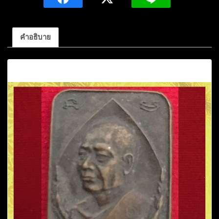
ตตโม
เนื้อ
ทองแดง
คำอธิบาย
ปี2521
วัด
คำอธิบาย
ถ้ำ
อภัย
ดำรง
ธรรม
จ.สกลนคร
ชิ้น