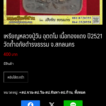
เหรียญหลวงปู่วัน อุตตโม เนื้อทองแดง ปี2521
วัดถ้ำอภัยดำรงธรรม จ.สกลนคร
400
มีสินค้า
จำนวน
หยิบใส่ตะกร้า
เหรียญ
หลวง
ปู่
หมวดหมู่:
+ลป.จวน-ลป.วัน-ลป.จันทา-ลป.ก้าน
,
ทั้งหมด
วัน
อุ