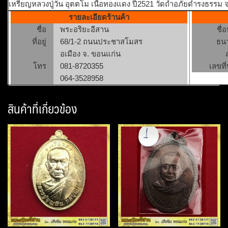
เหรียญหลวงปู่วัน อุตตโม เนื้อทองแดง ปี2521 วัดถ้ำอภัยดำรงธรรม
รายละเอียดร้านค้า
ชื่อ
พระอริยะอีสาน
ชื่
ที่อยู่
68/1-2 ถนนประชาสโมสร
ธน
อเมือง จ. ขอนแก่น
โทร
081-8720355
เลขที่
064-3528958
สินค้าที่เกี่ยวข้อง