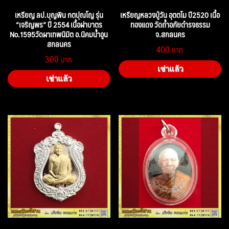
เหรียญ ลป.บุญพิน กตปุณโญ รุ่น
เหรียญหลวงปู่วัน อุตตโม ปี2520 เนื้อ
“เจริญพร” ปี 2554 เนื้อฝาบาตร
ทองแดง วัดถ้ำอภัยดำรงธรรม
No.1595วัดผาเทพนิมิต อ.นิคมน้ำอูน
จ.สกลนคร
สกลนคร
400
300
เช่าแล้ว
เช่าแล้ว