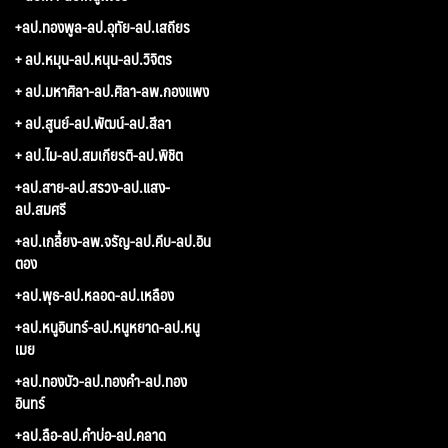
+ลป.ทองพูล-ลป.อุทัย-ลป.เสถียร
+ ลป.หมุน-ลป.หนุน-ลป.วิจิตร
+ ลป.มหาศิลา-ลป.ศิลา-ลพ.กองแพง
+ ลป.สูนย์-ลป.พัฒน์-ลป.สีลา
+ ลป.ไม-ลป.สมเกียรติ-ลป.พิชิต
+ลป.สาย-ลป.สรวง-ลป.แสง-
ลป.สมศรี
+ลป.เกลี้ยง-ลพ.จรัญ-ลป.คีบ-ลป.อิน
ตอง
+ลป.พุธ-ลป.หลอด-ลป.เหลือง
+ลป.หนูอินทร์-ลป.หนูหยาด-ลป.หนู
เมย
+ลป.ทองบัว-ลป.ทองคำ-ลป.ทอง
อินทร์
+ลป.ลือ-ลป.คำบ่อ-ลป.คลาด