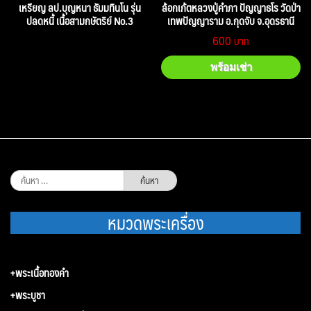
เหรียญ ลป.บุญหนา ธัมมทินโน รุ่น
ล้อกเก้ตหลวงปู่คำภา ปัญญาธโร วัดป่า
ปลดหนี้ เนื้อสามกษัตริย์ No.3
เทพปัญญาราม อ.กุดจับ จ.อุดรธานี
600
พร้อมเช่า
ค้นหา
สำหรับ:
หมวดพระเครื่อง
+พระเนื้อทองคำ
+พระบูชา