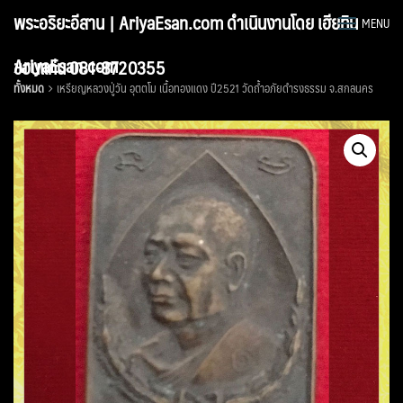
Skip
พระอริยะอีสาน | AriyaEsan.com ดำเนินงานโดย เฮียทิน
MENU
to
content
AriyaEsan.com
ขอนแก่น 081-8720355
ทั้งหมด
เหรียญหลวงปู่วัน อุตตโม เนื้อทองแดง ปี2521 วัดถ้ำอภัยดำรงธรรม จ.สกลนคร