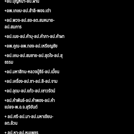
+ลป.บุญหนา-ลป.ผ่าน
+ลพ.เกษม-ลป.สำลี-พอจ.เต่า
+ลป.พวง-ลป.สอ-ลต.สมหมาย-
ลป.สมภาร
+ลป.เนย-ลป.คำบุ-ลป.คำภา-ลป.คำผา
+ลพ.คูณ-ลพ.ทอง-ลป.เหรียญชัย
+ลป.เคน-ลป.สมชาย-ลป.สุดใจ-ลป.สุ
ธรรม
+ลป.มหาสีทน-หลวงปู่ธีร์-ลป.เมี้ยน
+ลป.เครื่อง-ลป.ชา-ลป.สี-ลป.จาม
+ลป.อุดม-ลป.แก้ว-ลป.เชาวรัตน์
+ลป.คำพันธ์-ลป.คำพอง-ลป.คำ
แปลง-พ.อ.จ.สุริยันต์
+ ลป.ศรี-ลป.มา-ลป.มหาเขียน-
ลต.ล้วน
+ ลป.หา-ลป.หนูเพชร