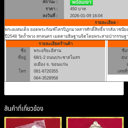
สถานะ :
ราคา :
450 บาท
ลงวันที่ :
2026-01-09 16:04
รายละเอียด :
พระผงสมเด็จ ยอดพระกัณฑ์ไตรปิฎกมวลสารศักดิ์สิทธิ์จากสังเวชนียส
ปี2548 วัดถ้ำพวง สกลนคร เมตตาอธิษฐานจิตโดยพระสายป่ากรรมฐาน
รายละเอียดร้านค้า
ชื่อ
พระอริยะอีสาน
ชื่
ที่อยู่
68/1-2 ถนนประชาสโมสร
ธน
อเมือง จ. ขอนแก่น
โทร
081-8720355
เลขที่
064-3528958
สินค้าที่เกี่ยวข้อง