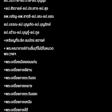
ลป.วีระทาย-ลป.ตาล-ลป.บุญอุ้ม
+ลป.สังวาลย์-ลป.ประสาร-ลป.สุข
ลพ.เจริญ-ลพ.ชาตรี-ลป.เสน-ลป.แสน
ลป.บรรณ-ลป.บุญเกิด-ลป.บุญรักษ์
ลป.อว้าน-ลป.บุญกู้-ลป.ทูล
+เหรียญที่ระลึก ธนบัตร สตางค์
+ พระคณาจารย์ท่านอื่น(ที่ไม่มีในหมวด
พระ)ฯลฯ
+พระเครื่องเมืองขอนแก่น
+พระเครื่องภาคอีสาน
+พระเครื่องภาคตะวันตก
+พระเครื่องภาคกลาง
+พระเครื่องภาคตะวันออก
+พระเครื่องภาคเหนือ
+พระเครื่องภาคใต้