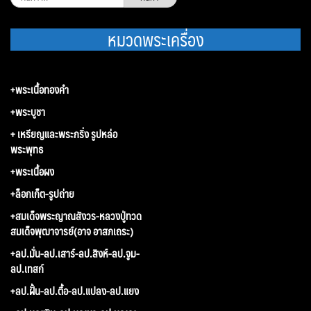
สำหรับ:
หมวดพระเครื่อง
+พระเนื้อทองคำ
+พระบูชา
+ เหรียญและพระกริ่ง รูปหล่อ
พระพุทธ
+พระเนื้อผง
+ล็อกเก็ต-รูปถ่าย
+สมเด็จพระญาณสังวร-หลวงปู่ทวด
สมเด็จพุฒาจารย์(อาจ อาสภเถระ)
+ลป.มั่น-ลป.เสาร์-ลป.สิงห์-ลป.จูม-
ลป.เทสก์
+ลป.ฝั้น-ลป.ตื้อ-ลป.แปลง-ลป.แยง