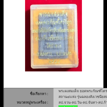
พระผงสมเด็จ ยอดพระกัณฑ์ไตรปิ
ชื่อเรียกหา :
สถาน๔แห่ง รุ่นฉลองสังเวชนียสถ
หมวดหมู่พระเครื่อง :
ลป.จวน-ลป.วัน-ลป.จันทา-ลป.ก้