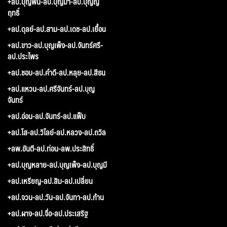
+ลป.บุญพิน-ลป.บุญมา-ลป.บุญญ
ฤทธิ์
+ลป.ดุลย์-ลป.สาม-ลป.เดช-ลป.เยื้อน
+ลป.ขาว-ลป.บุญเพ็ง-ลป.จันทร์ศรี-
ลป.ประไพร
+ลป.ชอบ-ลป.คำดี-ลป.หลุย-ลป.สีธน
+ลป.แหวน-ลป.ศรีจันทร์-ลป.บุญ
จันทร์
+ลป.อ่อน-ลป.จันทร์-ลป.แฟ็บ
+ลป.โส-ลป.วิไลย์-ลป.หลวง-ลป.ถวิล
+ลพ.ขันตี-ลป.ท่อน-ลพ.ประสิทธิ์
+ลป.บุญหลาย-ลป.บุญเพ็ง-ลป.บุญมี
+ลป.เหรียญ-ลป.สิม-ลป.เปลี่ยน
+ลป.จวน-ลป.วัน-ลป.จันทา-ลป.ก้าน
+ลป.ผาง-ลป.จื่อ-ลป.ประเสริฐ