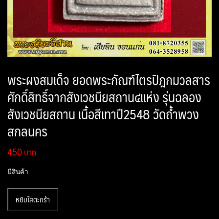
พระผงสมเด็จ ยอดพระกัณฑ์ไตรปิฎกมวลสาร
ศักดิ์สิทธิ์จากสังเวชนียสถาน๔แห่ง รุ่นฉลอง
สังเวชนียสถาน เนื้อสีเทาปี2548 วัดถ้ำพวง
สกลนคร
450
มีสินค้า
จำนวน
หยิบใส่ตะกร้า
พระ
ผง