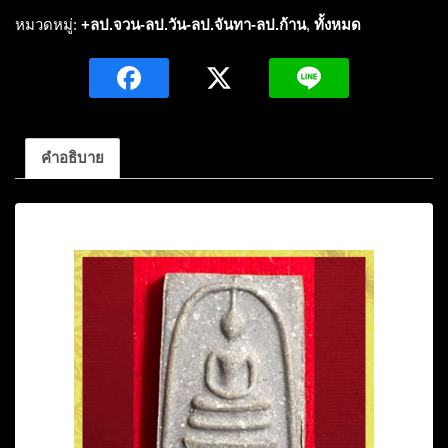
สมเด็จ
หมวดหมู่:
+ลป.จวน-ลป.วัน-ลป.จันทา-ลป.ก้าน
,
ทั้งหมด
ยอด
พระ
กัณฑ์
ไตรปิฎก
มวลสาร
คำอธิบาย
ศักดิ์สิทธิ์
จาก
คำอธิบาย
สังเวช
นีย
สถาน๔แห่ง
รุ่น
ฉลอง
สังเวช
นีย
สถาน
เนื้อ
สี