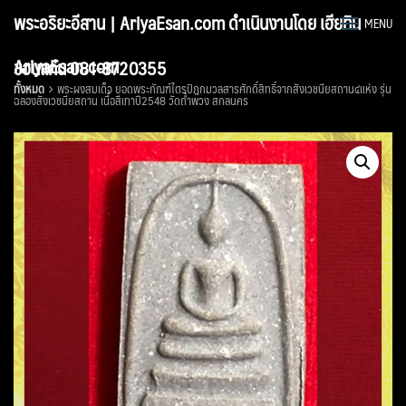
Skip
พระอริยะอีสาน | AriyaEsan.com ดำเนินงานโดย เฮียทิน
MENU
to
content
AriyaEsan.com
ขอนแก่น 081-8720355
ทั้งหมด
พระผงสมเด็จ ยอดพระกัณฑ์ไตรปิฎกมวลสารศักดิ์สิทธิ์จากสังเวชนียสถาน๔แห่ง รุ่น
ฉลองสังเวชนียสถาน เนื้อสีเทาปี2548 วัดถ้ำพวง สกลนคร