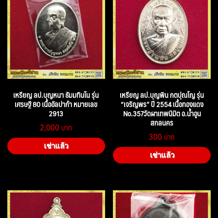
เหรียญ ลป.บุญหนา ธัมมทินโน รุ่น
เหรียญ ลป.บุญพิน กตปุณโญ รุ่น
เศรษฐี 80 เนื้ออัลปาก้า หมายเลข
“เจริญพร” ปี 2554 เนื้อทองแดง
2913
No.357วัดผาเทพนิมิต อ.น้ำอูน
สกลนคร
2,000
300
เช่าแล้ว
เช่าแล้ว