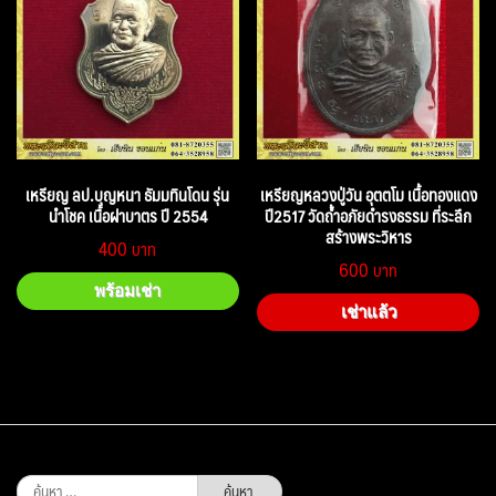
เหรียญ ลป.บุญหนา ธัมมทินโดน รุ่น
เหรียญหลวงปู่วัน อุตตโม เนื้อทองแดง
นำโชค เนื้อฝาบาตร ปี 2554
ปี2517 วัดถ้ำอภัยดำรงธรรม ที่ระลึก
สร้างพระวิหาร
400
600
พร้อมเช่า
เช่าแล้ว
ค้นหา