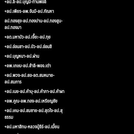
+ลป.ลี-ลป.บุญมี-ท่านพ่อลี
+ลป.เพียร-ลพ.จันมี-ลป.กัณหา
ลป.ทองสุข-ลป.ทองปาน-ลป.ทองสูน-
ลป.ทองมา
+ลต.มหาบัว-ลป.เจี๊ยะ-ลป.ทุย
+ลป.อ่อนสา-ลป.บัว-ลป.อ่อนสี
+ลป.บุญหนา-ลป.ผ่าน
+ลพ.เกษม-ลป.สำลี-พอจ.เต่า
+ลป.พวง-ลป.สอ-ลต.สมหมาย-
ลป.สมภาร
+ลป.เนย-ลป.คำบุ-ลป.คำภา-ลป.คำผา
+ลพ.คูณ-ลพ.ทอง-ลป.เหรียญชัย
+ลป.เคน-ลป.สมชาย-ลป.สุดใจ-ลป.สุ
ธรรม
+ลป.มหาสีทน-หลวงปู่ธีร์-ลป.เมี้ยน