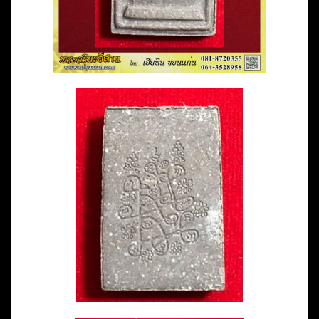
เทา
ปี2548
วัด
ถ้ำ
พวง
สกลนคร
ชิ้น