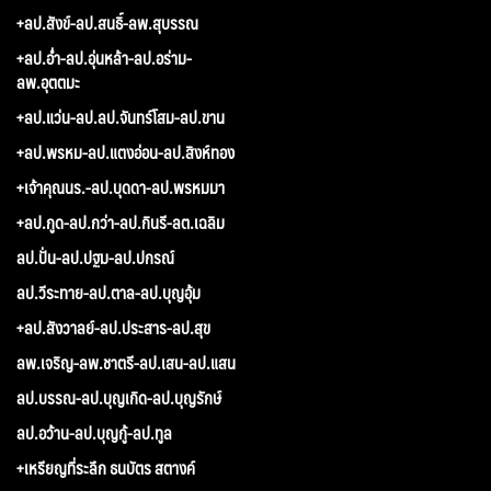
+ลป.สังข์-ลป.สนธิ์-ลพ.สุบรรณ
+ลป.อ่ำ-ลป.อุ่นหล้า-ลป.อร่าม-
ลพ.อุตตมะ
+ลป.แว่น-ลป.ลป.จันทร์โสม-ลป.ขาน
+ลป.พรหม-ลป.แตงอ่อน-ลป.สิงห์ทอง
+เจ้าคุณนร.-ลป.บุดดา-ลป.พรหมมา
+ลป.กูด-ลป.กว่า-ลป.กินรี-ลต.เฉลิม
ลป.ปั่น-ลป.ปฐม-ลป.ปกรณ์
ลป.วีระทาย-ลป.ตาล-ลป.บุญอุ้ม
+ลป.สังวาลย์-ลป.ประสาร-ลป.สุข
ลพ.เจริญ-ลพ.ชาตรี-ลป.เสน-ลป.แสน
ลป.บรรณ-ลป.บุญเกิด-ลป.บุญรักษ์
ลป.อว้าน-ลป.บุญกู้-ลป.ทูล
+เหรียญที่ระลึก ธนบัตร สตางค์