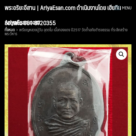
Skip
พระอริยะอีสาน | AriyaEsan.com ดำเนินงานโดย เฮียทิน
MENU
to
content
AriyaEsan.com
ขอนแก่น 081-8720355
ทั้งหมด
เหรียญหลวงปู่วัน อุตตโม เนื้อทองแดง ปี2517 วัดถ้ำอภัยดำรงธรรม ที่ระลึกสร้าง
พระวิหาร