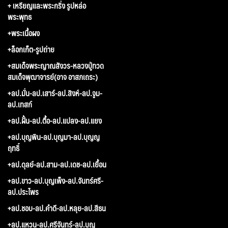
+ เหรียญและพระกริ่ง รูปหล่อ
พระพุทธ
+พระเนื้อผง
+ล็อกเก็ต-รูปถ่าย
+สมเด็จพระญาณสังวร-หลวงปู่ทวด
สมเด็จพุฒาจารย์(อาจ อาสภเถระ)
+ลป.มั่น-ลป.เสาร์-ลป.สิงห์-ลป.จูม-
ลป.เทสก์
+ลป.ฝั้น-ลป.ตื้อ-ลป.แปลง-ลป.แยง
+ลป.บุญพิน-ลป.บุญมา-ลป.บุญญ
ฤทธิ์
+ลป.ดุลย์-ลป.สาม-ลป.เดช-ลป.เยื้อน
+ลป.ขาว-ลป.บุญเพ็ง-ลป.จันทร์ศรี-
ลป.ประไพร
+ลป.ชอบ-ลป.คำดี-ลป.หลุย-ลป.สีธน
+ลป.แหวน-ลป.ศรีจันทร์-ลป.บุญ