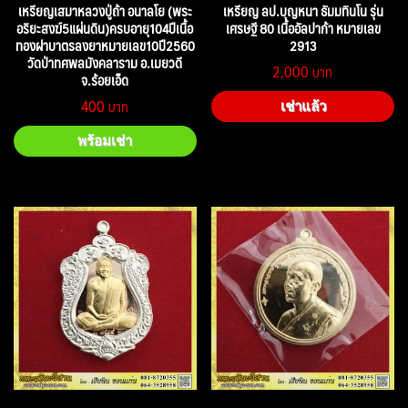
เหรียญเสมาหลวงปู่ถ้า อนาลโย (พระ
เหรียญ ลป.บุญหนา ธัมมทินโน รุ่น
อริยะสงฆ์5แผ่นดิน)ครบอายุ104ปีเนื้อ
เศรษฐี 80 เนื้ออัลปาก้า หมายเลข
ทองฝาบาตรลงยาหมายเลข10ปี2560
2913
วัดป่าทศพลมังคลาราม อ.เมยวดี
2,000
จ.ร้อยเอ็ด
400
เช่าแล้ว
พร้อมเช่า