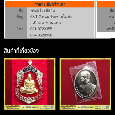
รายละเอียดร้านค้า
ชื่อ
พระอริยะอีสาน
ชื่
ที่อยู่
68/1-2 ถนนประชาสโมสร
ธน
อเมือง จ. ขอนแก่น
โทร
081-8720355
เลขที่
064-3528958
สินค้าที่เกี่ยวข้อง