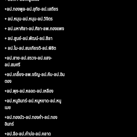
+ลป.ทองพูล-ลป.อุทัย-ลป.เสถียร
+ ลป.หมุน-ลป.หนุน-ลป.วิจิตร
+ ลป.มหาศิลา-ลป.ศิลา-ลพ.กองแพง
+ ลป.สูนย์-ลป.พัฒน์-ลป.สีลา
+ ลป.ไม-ลป.สมเกียรติ-ลป.พิชิต
+ลป.สาย-ลป.สรวง-ลป.แสง-
ลป.สมศรี
+ลป.เกลี้ยง-ลพ.จรัญ-ลป.คีบ-ลป.อิน
ตอง
+ลป.พุธ-ลป.หลอด-ลป.เหลือง
+ลป.หนูอินทร์-ลป.หนูหยาด-ลป.หนู
เมย
+ลป.ทองบัว-ลป.ทองคำ-ลป.ทอง
อินทร์
+ลป.ลือ-ลป.คำบ่อ-ลป.คลาด