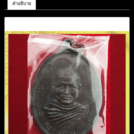
คำอธิบาย
คำอธิบาย