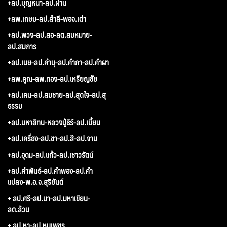
+ลป.บุญหนา-ลป.ผ่าน
+ลพ.เกษม-ลป.สำลี-พอจ.เต่า
+ลป.พวง-ลป.สอ-ลต.สมหมาย-
ลป.สมภาร
+ลป.เนย-ลป.คำบุ-ลป.คำภา-ลป.คำผา
+ลพ.คูณ-ลพ.ทอง-ลป.เหรียญชัย
+ลป.เคน-ลป.สมชาย-ลป.สุดใจ-ลป.สุ
ธรรม
+ลป.มหาสีทน-หลวงปู่ธีร์-ลป.เมี้ยน
+ลป.เครื่อง-ลป.ชา-ลป.สี-ลป.จาม
+ลป.อุดม-ลป.แก้ว-ลป.เชาวรัตน์
+ลป.คำพันธ์-ลป.คำพอง-ลป.คำ
แปลง-พ.อ.จ.สุริยันต์
+ ลป.ศรี-ลป.มา-ลป.มหาเขียน-
ลต.ล้วน
+ ลป.หา-ลป.หนูเพชร