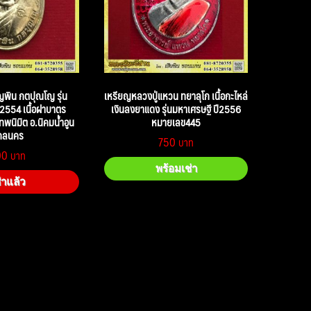
ญพิน กตปุณโญ รุ่น
เหรียญหลวงปู่แหวน ทยาลุโก เนื้อกะไหล่
 2554 เนื้อฝาบาตร
เงินลงยาแดง รุ่นมหาเศรษฐี ปี2556
พนิมิต อ.นิคมน้ำอูน
หมายเลข445
กลนคร
750
00
พร้อมเช่า
่าแล้ว