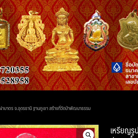
้อฝาบาตร จ.อุดรธานี ฐานภูเขา สร้างที่วัดป่าพัฒนาธรรม
เหรียญรูป