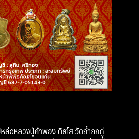
หล่อหลวงปู่คำพอง ติสโส วัดถ้ำกกดู่