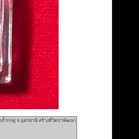
้ำกกดู่ จ.อุดรธานี สร้างที่วัดป่าพัฒนา