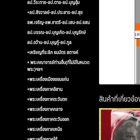
ลป.วีระทาย-ลป.ตาล-ลป.บุญอุ้ม
+ลป.สังวาลย์-ลป.ประสาร-ลป.สุข
ลพ.เจริญ-ลพ.ชาตรี-ลป.เสน-ลป.แสน
ลป.บรรณ-ลป.บุญเกิด-ลป.บุญรักษ์
เห
ลป.อว้าน-ลป.บุญกู้-ลป.ทูล
+เหรียญที่ระลึก ธนบัตร สตางค์
+ พระคณาจารย์ท่านอื่น(ที่ไม่มีในหมวด
พระ)ฯลฯ
+พระเครื่องเมืองขอนแก่น
+พระเครื่องภาคอีสาน
สินค้าที่เกี่ยวข้อ
+พระเครื่องภาคตะวันตก
+พระเครื่องภาคกลาง
+พระเครื่องภาคตะวันออก
+พระเครื่องภาคเหนือ
+พระเครื่องภาคใต้