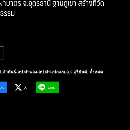
้อฝาบาตร จ.อุดรธานี ฐานภูเขา สร้างที่วัด
าธรรม
.คำพันธ์-ลป.คำพอง-ลป.คำแปลง-พ.อ.จ.สุริยันต์
,
ทั้งหมด
ok
X
Line