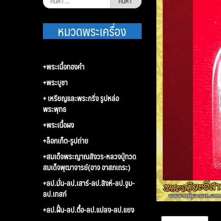
สำหรับ:
หมวดพระเครื่อง
+พระเนื้อทองคำ
+พระบูชา
+ เหรียญและพระกริ่ง รูปหล่อ
พระพุทธ
+พระเนื้อผง
+ล็อกเก็ต-รูปถ่าย
+สมเด็จพระญาณสังวร-หลวงปู่ทวด
สมเด็จพุฒาจารย์(อาจ อาสภเถระ)
+ลป.มั่น-ลป.เสาร์-ลป.สิงห์-ลป.จูม-
ลป.เทสก์
+ลป.ฝั้น-ลป.ตื้อ-ลป.แปลง-ลป.แยง