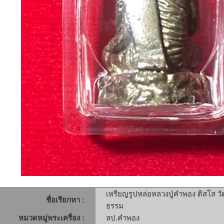
เหรียญรูปหล่อหลวงปู่คำพอง ติสโส วัดถ
ชื่อเรียกหา :
ธรรม
หมวดหมู่พระเครื่อง :
ลป.คำพอง