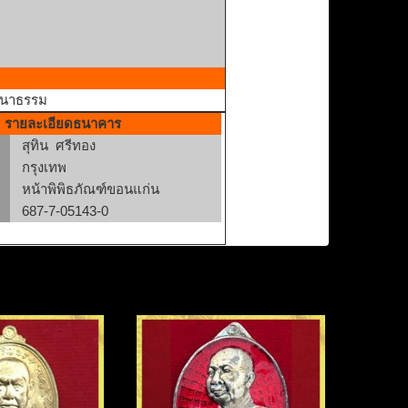
ัฒนาธรรม
รายละเอียดธนาคาร
สุทิน ศรีทอง
กรุงเทพ
หน้าพิพิธภัณฑ์ขอนแก่น
687-7-05143-0