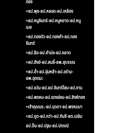
ตอง
+ลป.พุธ-ลป.หลอด-ลป.เหลือง
+ลป.หนูอินทร์-ลป.หนูหยาด-ลป.หนู
เมย
+ลป.ทองบัว-ลป.ทองคำ-ลป.ทอง
อินทร์
+ลป.ลือ-ลป.คำบ่อ-ลป.คลาด
+ลป.สังข์-ลป.สนธิ์-ลพ.สุบรรณ
+ลป.อ่ำ-ลป.อุ่นหล้า-ลป.อร่าม-
ลพ.อุตตมะ
+ลป.แว่น-ลป.ลป.จันทร์โสม-ลป.ขาน
+ลป.พรหม-ลป.แตงอ่อน-ลป.สิงห์ทอง
+เจ้าคุณนร.-ลป.บุดดา-ลป.พรหมมา
+ลป.กูด-ลป.กว่า-ลป.กินรี-ลต.เฉลิม
ลป.ปั่น-ลป.ปฐม-ลป.ปกรณ์