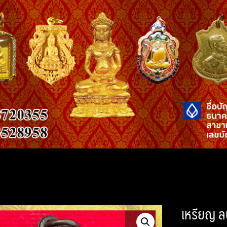
เหรียญ ล