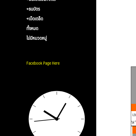
+ธนบัตร
+เบ็ดเตล็ด
ทั้งหมด
ไม่มีหมวดหมู่
Facebook Page Here
เห
นา