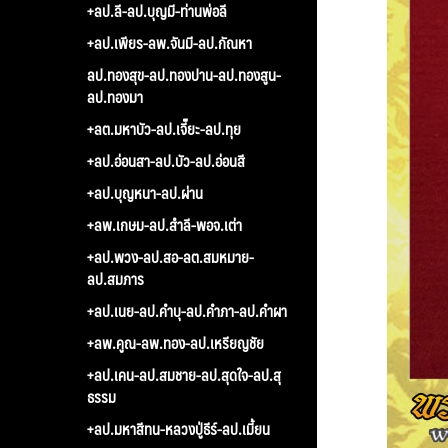
+ลป.ลี-ลป.บุญมี-ท่านพ่อลี
+ลป.เพียร-ลพ.จันมี-ลป.กัณหา
ลป.ทองสุข-ลป.ทองปาน-ลป.ทองสูน-
ลป.ทองมา
+ลต.มหาบัว-ลป.เจี๊ยะ-ลป.ทุย
+ลป.อ่อนสา-ลป.บัว-ลป.อ่อนสี
+ลป.บุญหนา-ลป.ผ่าน
+ลพ.เกษม-ลป.สำลี-พอจ.เต่า
+ลป.พวง-ลป.สอ-ลต.สมหมาย-
ลป.สมภาร
+ลป.เนย-ลป.คำบุ-ลป.คำภา-ลป.คำผา
+ลพ.คูณ-ลพ.ทอง-ลป.เหรียญชัย
+ลป.เคน-ลป.สมชาย-ลป.สุดใจ-ลป.สุ
ธรรม
+ลป.มหาสีทน-หลวงปู่ธีร์-ลป.เมี้ยน