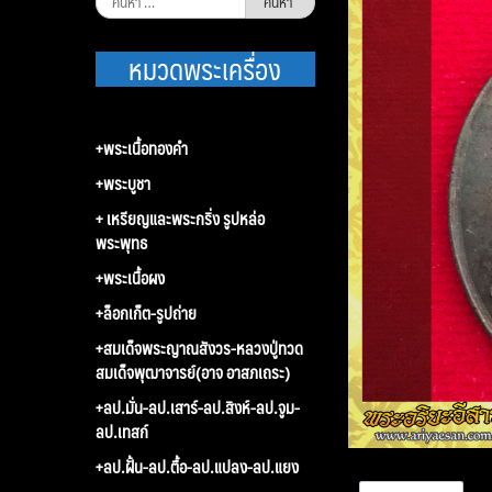
สำหรับ:
หมวดพระเครื่อง
+พระเนื้อทองคำ
+พระบูชา
+ เหรียญและพระกริ่ง รูปหล่อ
พระพุทธ
+พระเนื้อผง
+ล็อกเก็ต-รูปถ่าย
+สมเด็จพระญาณสังวร-หลวงปู่ทวด
สมเด็จพุฒาจารย์(อาจ อาสภเถระ)
+ลป.มั่น-ลป.เสาร์-ลป.สิงห์-ลป.จูม-
ลป.เทสก์
+ลป.ฝั้น-ลป.ตื้อ-ลป.แปลง-ลป.แยง