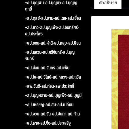
+ลป.บุญพิน-ลป.บุญมา-ลป.บุญญ
คำอธิบาย
ฤทธิ์
+ลป.ดุลย์-ลป.สาม-ลป.เดช-ลป.เยื้อน
คำอธิบาย
+ลป.ขาว-ลป.บุญเพ็ง-ลป.จันทร์ศรี-
ลป.ประไพร
+ลป.ชอบ-ลป.คำดี-ลป.หลุย-ลป.สีธน
+ลป.แหวน-ลป.ศรีจันทร์-ลป.บุญ
จันทร์
+ลป.อ่อน-ลป.จันทร์-ลป.แฟ็บ
+ลป.โส-ลป.วิไลย์-ลป.หลวง-ลป.ถวิล
+ลพ.ขันตี-ลป.ท่อน-ลพ.ประสิทธิ์
+ลป.บุญหลาย-ลป.บุญเพ็ง-ลป.บุญมี
+ลป.เหรียญ-ลป.สิม-ลป.เปลี่ยน
+ลป.จวน-ลป.วัน-ลป.จันทา-ลป.ก้าน
+ลป.ผาง-ลป.จื่อ-ลป.ประเสริฐ