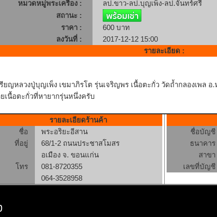
หมวดหมู่พระเครื่อง :
ลป.ขาว-ลป.บุญเพ็ง-ลป.จันทร์ศรี
สถานะ :
ราคา :
600 บาท
ลงวันที่ :
2017-12-12 15:00
รายละเอียด :
รียญหลวงปู่บุญเพ็ง เขมาภิรโต รุ่นเจริญพร เนื้อตะกั่ว วัดถ้ำกลองเพล 
ยเนื้อตะกั่วที่หายากรุ่นหนึ่งครับ
รายละเอียดร้านค้า
ชื่อ
พระอริยะอีสาน
ชื่อบัญชี
ที่อยู่
68/1-2 ถนนประชาสโมสร
ธนาคาร
อเมือง จ. ขอนแก่น
สาขา
โทร
081-8720355
เลขที่บัญชี
064-3528958
ง