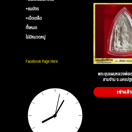
+ธนบัตร
+เบ็ดเตล็ด
ทั้งหมด
ไม่มีหมวดหมู่
Facebook Page Here
พระขุนแผนหลวงพ่อเต๋ 
สามง่าม จ.นครปฐ
เช่าแล้ว