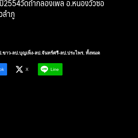
่ว ปี2554วัดถ้ำกลองเพล อ.หนองวัวซอ
วลำภู
.ขาว-ลป.บุญเพ็ง-ลป.จันทร์ศรี-ลป.ประไพร
,
ทั้งหมด
ok
X
Line