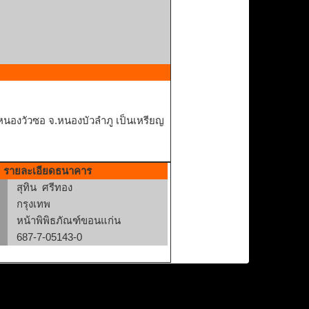
อ.หนองวัวซอ จ.หนองบัวลำภู เป็นเหรียญ
รายละเอียดธนาคาร
สุทิน ศรีทอง
กรุงเทพ
หน้าพิพิธภัณฑ์ขอนแก่น
687-7-05143-0