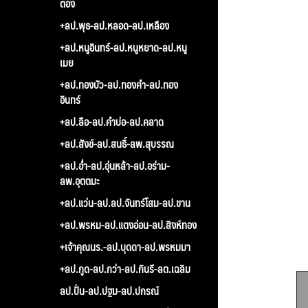
ตอง
+ลป.พุธ-ลป.หลอด-ลป.เหลือง
+ลป.หนูอินทร์-ลป.หนูหยาด-ลป.หนู
เมย
+ลป.ทองบัว-ลป.ทองคำ-ลป.ทอง
อินทร์
+ลป.ลือ-ลป.คำบ่อ-ลป.คลาด
+ลป.สังข์-ลป.สนธิ์-ลพ.สุบรรณ
+ลป.อ่ำ-ลป.อุ่นหล้า-ลป.อร่าม-
ลพ.อุตตมะ
+ลป.แว่น-ลป.ลป.จันทร์โสม-ลป.ขาน
+ลป.พรหม-ลป.แตงอ่อน-ลป.สิงห์ทอง
+เจ้าคุณนร.-ลป.บุดดา-ลป.พรหมมา
+ลป.กูด-ลป.กว่า-ลป.กินรี-ลต.เฉลิม
ลป.ปั่น-ลป.ปฐม-ลป.ปกรณ์