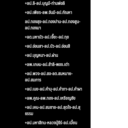
+ลป.ลี-ลป.บุญมี-ท่านพ่อลี
+ลป.เพียร-ลพ.จันมี-ลป.กัณหา
ลป.ทองสุข-ลป.ทองปาน-ลป.ทองสูน-
ลป.ทองมา
+ลต.มหาบัว-ลป.เจี๊ยะ-ลป.ทุย
+ลป.อ่อนสา-ลป.บัว-ลป.อ่อนสี
+ลป.บุญหนา-ลป.ผ่าน
+ลพ.เกษม-ลป.สำลี-พอจ.เต่า
+ลป.พวง-ลป.สอ-ลต.สมหมาย-
ลป.สมภาร
+ลป.เนย-ลป.คำบุ-ลป.คำภา-ลป.คำผา
+ลพ.คูณ-ลพ.ทอง-ลป.เหรียญชัย
+ลป.เคน-ลป.สมชาย-ลป.สุดใจ-ลป.สุ
ธรรม
+ลป.มหาสีทน-หลวงปู่ธีร์-ลป.เมี้ยน