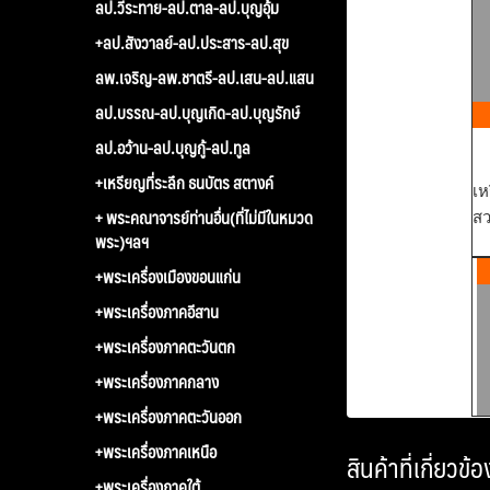
ลป.วีระทาย-ลป.ตาล-ลป.บุญอุ้ม
+ลป.สังวาลย์-ลป.ประสาร-ลป.สุข
ลพ.เจริญ-ลพ.ชาตรี-ลป.เสน-ลป.แสน
ลป.บรรณ-ลป.บุญเกิด-ลป.บุญรักษ์
ลป.อว้าน-ลป.บุญกู้-ลป.ทูล
+เหรียญที่ระลึก ธนบัตร สตางค์
เห
+ พระคณาจารย์ท่านอื่น(ที่ไม่มีในหมวด
สว
พระ)ฯลฯ
+พระเครื่องเมืองขอนแก่น
+พระเครื่องภาคอีสาน
+พระเครื่องภาคตะวันตก
+พระเครื่องภาคกลาง
+พระเครื่องภาคตะวันออก
+พระเครื่องภาคเหนือ
สินค้าที่เกี่ยวข้อ
+พระเครื่องภาคใต้