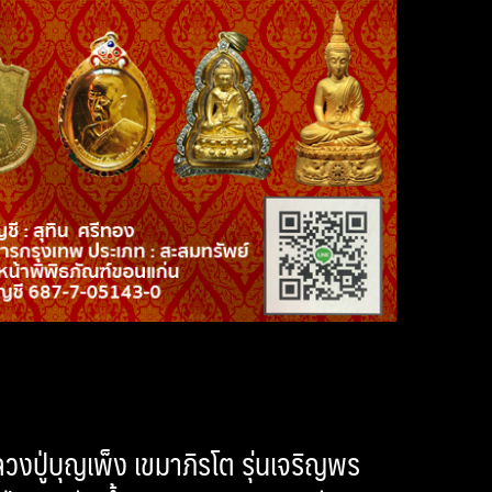
งปู่บุญเพ็ง เขมาภิรโต รุ่นเจริญพร