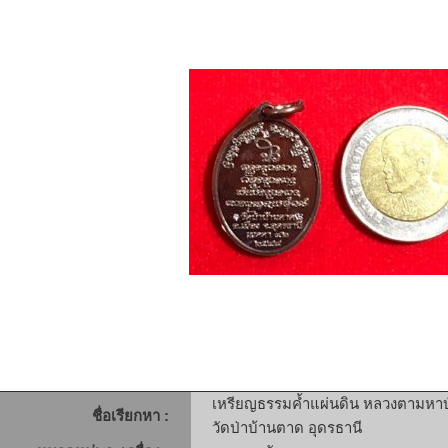
เหรียญธรรมค้ำแผ่นดิน หลวงตามหาบ
ชื่อเรียกหา :
วัดป่าบ้านตาด อุดรธานี