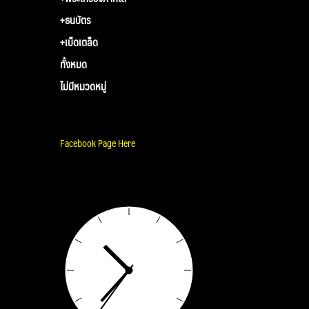
+ธนบัตร
+เบ็ดเตล็ด
ทั้งหมด
ไม่มีหมวดหมู่
Facebook Page Here