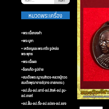
สำหรับ:
หมวดพระเครื่อง
+พระเนื้อทองคำ
+พระบูชา
+ เหรียญและพระกริ่ง รูปหล่อ
พระพุทธ
+พระเนื้อผง
+ล็อกเก็ต-รูปถ่าย
+สมเด็จพระญาณสังวร-หลวงปู่ทวด
สมเด็จพุฒาจารย์(อาจ อาสภเถระ)
+ลป.มั่น-ลป.เสาร์-ลป.สิงห์-ลป.จูม-
ลป.เทสก์
+ลป.ฝั้น-ลป.ตื้อ-ลป.แปลง-ลป.แยง