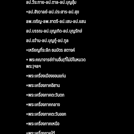
ลป.วีระทาย-ลป.ตาล-ลป.บุญอุ้ม
+ลป.สังวาลย์-ลป.ประสาร-ลป.สุข
ลพ.เจริญ-ลพ.ชาตรี-ลป.เสน-ลป.แสน
ลป.บรรณ-ลป.บุญเกิด-ลป.บุญรักษ์
ลป.อว้าน-ลป.บุญกู้-ลป.ทูล
+เหรียญที่ระลึก ธนบัตร สตางค์
+ พระคณาจารย์ท่านอื่น(ที่ไม่มีในหมวด
พระ)ฯลฯ
+พระเครื่องเมืองขอนแก่น
+พระเครื่องภาคอีสาน
+พระเครื่องภาคตะวันตก
+พระเครื่องภาคกลาง
+พระเครื่องภาคตะวันออก
+พระเครื่องภาคเหนือ
+พระเครื่องภาคใต้