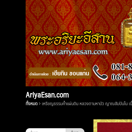
Skip
to
content
AriyaEsan.com
ทั้งหมด
เหรียญธรรมค้ำแผ่นดิน หลวงตามหาบัว ญาณสัมปันโน เนื
ค้นหา