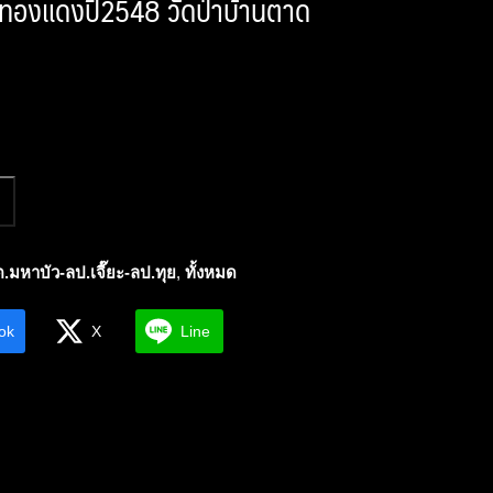
ื้อทองแดงปี2548 วัดป่าบ้านตาด
.มหาบัว-ลป.เจี๊ยะ-ลป.ทุย
,
ทั้งหมด
ok
X
Line