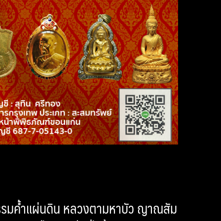
รมค้ำแผ่นดิน หลวงตามหาบัว ญาณสัม