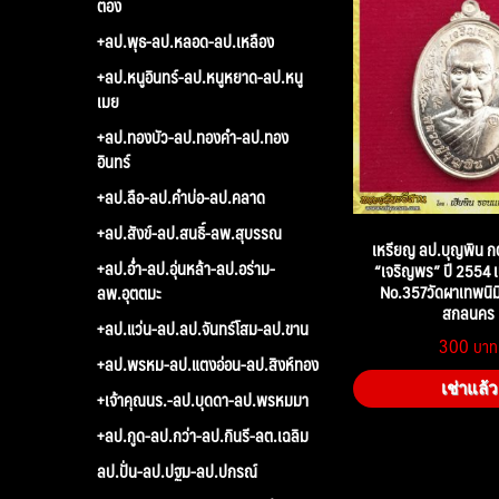
ตอง
+ลป.พุธ-ลป.หลอด-ลป.เหลือง
+ลป.หนูอินทร์-ลป.หนูหยาด-ลป.หนู
เมย
+ลป.ทองบัว-ลป.ทองคำ-ลป.ทอง
อินทร์
+ลป.ลือ-ลป.คำบ่อ-ลป.คลาด
+ลป.สังข์-ลป.สนธิ์-ลพ.สุบรรณ
เหรียญ ลป.บุญพิน กต
+ลป.อ่ำ-ลป.อุ่นหล้า-ลป.อร่าม-
“เจริญพร” ปี 2554 เ
No.357วัดผาเทพนิมิ
ลพ.อุตตมะ
สกลนคร
+ลป.แว่น-ลป.ลป.จันทร์โสม-ลป.ขาน
300
+ลป.พรหม-ลป.แตงอ่อน-ลป.สิงห์ทอง
เช่าแล้ว
+เจ้าคุณนร.-ลป.บุดดา-ลป.พรหมมา
+ลป.กูด-ลป.กว่า-ลป.กินรี-ลต.เฉลิม
ลป.ปั่น-ลป.ปฐม-ลป.ปกรณ์