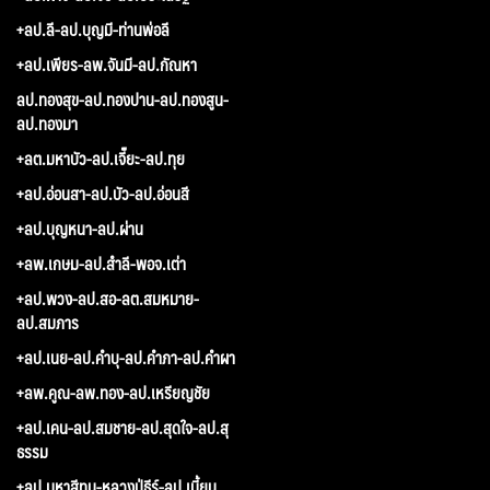
+ลป.ลี-ลป.บุญมี-ท่านพ่อลี
+ลป.เพียร-ลพ.จันมี-ลป.กัณหา
ลป.ทองสุข-ลป.ทองปาน-ลป.ทองสูน-
ลป.ทองมา
+ลต.มหาบัว-ลป.เจี๊ยะ-ลป.ทุย
+ลป.อ่อนสา-ลป.บัว-ลป.อ่อนสี
+ลป.บุญหนา-ลป.ผ่าน
+ลพ.เกษม-ลป.สำลี-พอจ.เต่า
+ลป.พวง-ลป.สอ-ลต.สมหมาย-
ลป.สมภาร
+ลป.เนย-ลป.คำบุ-ลป.คำภา-ลป.คำผา
+ลพ.คูณ-ลพ.ทอง-ลป.เหรียญชัย
+ลป.เคน-ลป.สมชาย-ลป.สุดใจ-ลป.สุ
ธรรม
+ลป.มหาสีทน-หลวงปู่ธีร์-ลป.เมี้ยน