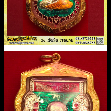
โชว์)วัด
ป่า
บ้าน
ตาด
ปี2557
ชิ้น