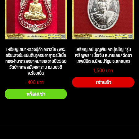
เหรียญเสมาหลวงปู่ถ้า อนาลโย (พระ
เหรียญ ลป.บุญพิน กตปุณโญ “รุ่น
อริยะสงฆ์5แผ่นดิน)ครบอายุ104ปีเนื้อ
เจริญพร” เนื้อเงิน หมายเลข7 วัดผา
ทองฝาบาตรลงยาหมายเลข10ปี2560
เทพนิมิต อ.นิคมนำ้อูน จ.สกลนคร
วัดป่าทศพลมังคลาราม อ.เมยวดี
1,500
จ.ร้อยเอ็ด
400
เช่าแล้ว
พร้อมเช่า