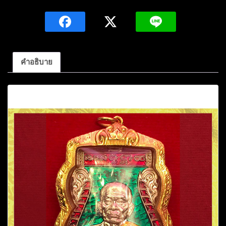
หลวง
ตาม
หา
บัว
ญาณ
คำอธิบาย
สัม
ปัน
คำอธิบาย
โน
-
หลวง
ปู่
ลี
กุ
สลธ
โร
เนื้อ
เงิน
ลงยา
(พระ