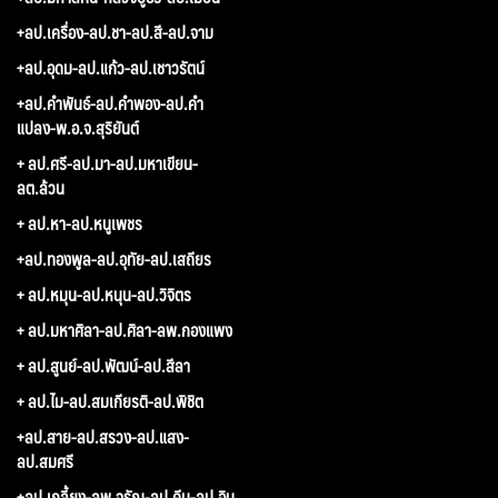
+ลป.เครื่อง-ลป.ชา-ลป.สี-ลป.จาม
+ลป.อุดม-ลป.แก้ว-ลป.เชาวรัตน์
+ลป.คำพันธ์-ลป.คำพอง-ลป.คำ
แปลง-พ.อ.จ.สุริยันต์
+ ลป.ศรี-ลป.มา-ลป.มหาเขียน-
ลต.ล้วน
+ ลป.หา-ลป.หนูเพชร
+ลป.ทองพูล-ลป.อุทัย-ลป.เสถียร
+ ลป.หมุน-ลป.หนุน-ลป.วิจิตร
+ ลป.มหาศิลา-ลป.ศิลา-ลพ.กองแพง
+ ลป.สูนย์-ลป.พัฒน์-ลป.สีลา
+ ลป.ไม-ลป.สมเกียรติ-ลป.พิชิต
+ลป.สาย-ลป.สรวง-ลป.แสง-
ลป.สมศรี
+ลป.เกลี้ยง-ลพ.จรัญ-ลป.คีบ-ลป.อิน