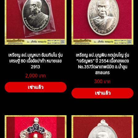
เหรียญ ลป.บุญหนา ธัมมทินโน รุ่น
เหรียญ ลป.บุญพิน กตปุณโญ รุ่น
เศรษฐี 80 เนื้ออัลปาก้า หมายเลข
“เจริญพร” ปี 2554 เนื้อทองแดง
2913
No.357วัดผาเทพนิมิต อ.น้ำอูน
สกลนคร
2,000
300
เช่าแล้ว
เช่าแล้ว