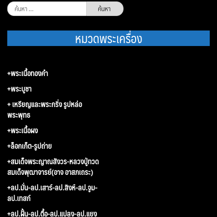
ค้นหา
สำหรับ:
หมวดพระเครื่อง
+พระเนื้อทองคำ
+พระบูชา
+ เหรียญและพระกริ่ง รูปหล่อ
พระพุทธ
+พระเนื้อผง
+ล็อกเก็ต-รูปถ่าย
+สมเด็จพระญาณสังวร-หลวงปู่ทวด
สมเด็จพุฒาจารย์(อาจ อาสภเถระ)
+ลป.มั่น-ลป.เสาร์-ลป.สิงห์-ลป.จูม-
ลป.เทสก์
+ลป.ฝั้น-ลป.ตื้อ-ลป.แปลง-ลป.แยง