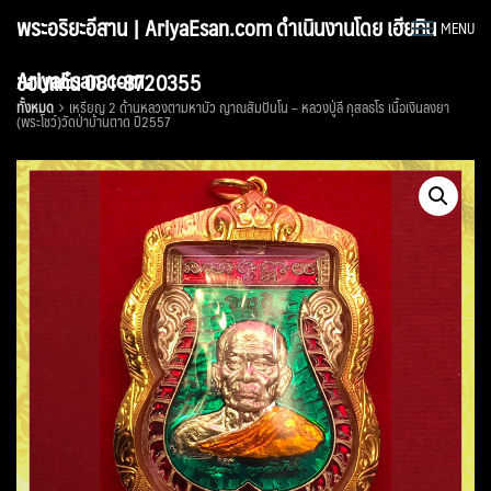
Skip
พระอริยะอีสาน | AriyaEsan.com ดำเนินงานโดย เฮียทิน
MENU
to
content
AriyaEsan.com
ขอนแก่น 081-8720355
ทั้งหมด
เหรียญ 2 ด้านหลวงตามหาบัว ญาณสัมปันโน – หลวงปู่ลี กุสลธโร เนื้อเงินลงยา
(พระโชว์)วัดป่าบ้านตาด ปี2557