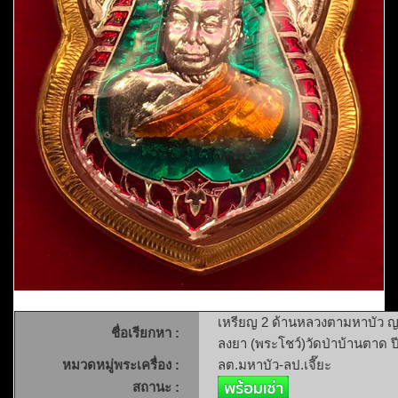
เหรียญ 2 ด้านหลวงตามหาบัว ญาณ
ชื่อเรียกหา :
ลงยา (พระโชว์)วัดป่าบ้านตาด ป
หมวดหมู่พระเครื่อง :
ลต.มหาบัว-ลป.เจี๊ยะ
สถานะ :