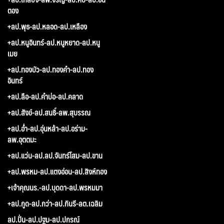
ตอง
+ลป.พุธ-ลป.หลอด-ลป.เหลือง
+ลป.หนูอินทร์-ลป.หนูหยาด-ลป.หนู
เมย
+ลป.ทองบัว-ลป.ทองคำ-ลป.ทอง
อินทร์
+ลป.ลือ-ลป.คำบ่อ-ลป.คลาด
+ลป.สังข์-ลป.สนธิ์-ลพ.สุบรรณ
+ลป.อ่ำ-ลป.อุ่นหล้า-ลป.อร่าม-
ลพ.อุตตมะ
+ลป.แว่น-ลป.ลป.จันทร์โสม-ลป.ขาน
+ลป.พรหม-ลป.แตงอ่อน-ลป.สิงห์ทอง
+เจ้าคุณนร.-ลป.บุดดา-ลป.พรหมมา
+ลป.กูด-ลป.กว่า-ลป.กินรี-ลต.เฉลิม
ลป.ปั่น-ลป.ปฐม-ลป.ปกรณ์