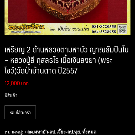
เหรียญ 2 ด้านหลวงตามหาบัว ญาณสัมปันโน
– หลวงปู่ลี กุสลธโร เนื้อเงินลงยา (พระ
โชว์)วัดป่าบ้านตาด ปี2557
12,000
มีสินค้า
จำนวน
หยิบใส่ตะกร้า
เหรียญ
2
ด้าน
หมวดหมู่:
+ลต.มหาบัว-ลป.เจี๊ยะ-ลป.ทุย
,
ทั้งหมด