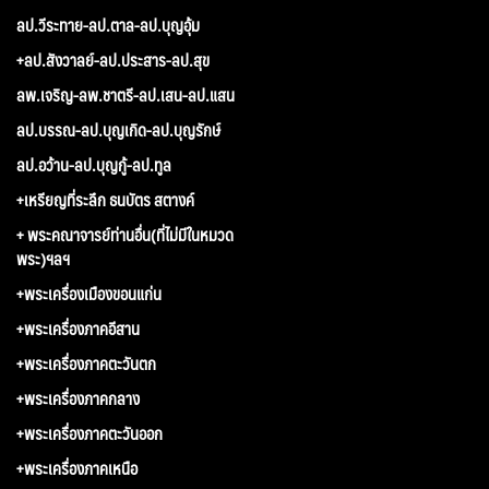
ลป.วีระทาย-ลป.ตาล-ลป.บุญอุ้ม
+ลป.สังวาลย์-ลป.ประสาร-ลป.สุข
ลพ.เจริญ-ลพ.ชาตรี-ลป.เสน-ลป.แสน
ลป.บรรณ-ลป.บุญเกิด-ลป.บุญรักษ์
ลป.อว้าน-ลป.บุญกู้-ลป.ทูล
+เหรียญที่ระลึก ธนบัตร สตางค์
+ พระคณาจารย์ท่านอื่น(ที่ไม่มีในหมวด
พระ)ฯลฯ
+พระเครื่องเมืองขอนแก่น
+พระเครื่องภาคอีสาน
+พระเครื่องภาคตะวันตก
+พระเครื่องภาคกลาง
+พระเครื่องภาคตะวันออก
+พระเครื่องภาคเหนือ