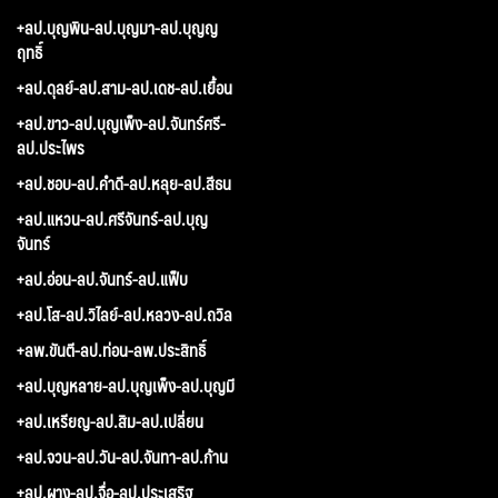
+ลป.บุญพิน-ลป.บุญมา-ลป.บุญญ
ฤทธิ์
+ลป.ดุลย์-ลป.สาม-ลป.เดช-ลป.เยื้อน
+ลป.ขาว-ลป.บุญเพ็ง-ลป.จันทร์ศรี-
ลป.ประไพร
+ลป.ชอบ-ลป.คำดี-ลป.หลุย-ลป.สีธน
+ลป.แหวน-ลป.ศรีจันทร์-ลป.บุญ
จันทร์
+ลป.อ่อน-ลป.จันทร์-ลป.แฟ็บ
+ลป.โส-ลป.วิไลย์-ลป.หลวง-ลป.ถวิล
+ลพ.ขันตี-ลป.ท่อน-ลพ.ประสิทธิ์
+ลป.บุญหลาย-ลป.บุญเพ็ง-ลป.บุญมี
+ลป.เหรียญ-ลป.สิม-ลป.เปลี่ยน
+ลป.จวน-ลป.วัน-ลป.จันทา-ลป.ก้าน
+ลป.ผาง-ลป.จื่อ-ลป.ประเสริฐ