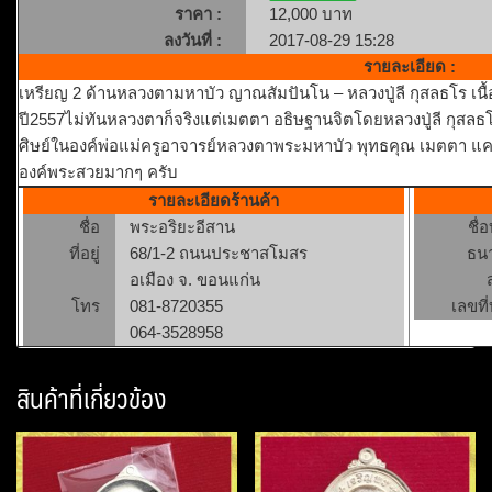
ราคา :
12,000 บาท
ลงวันที่ :
2017-08-29 15:28
รายละเอียด :
เหรียญ 2 ด้านหลวงตามหาบัว ญาณสัมปันโน – หลวงปู่ลี กุสลธโร เนื้
ปี2557ไม่ทันหลวงตาก็จริงแต่เมตตา อธิษฐานจิตโดยหลวงปู่ลี กุสลธโร
ศิษย์ในองค์พ่อแม่ครูอาจารย์หลวงตาพระมหาบัว พุทธคุณ เมตตา 
องค์พระสวยมากๆ ครับ
รายละเอียดร้านค้า
ชื่อ
พระอริยะอีสาน
ชื่
ที่อยู่
68/1-2 ถนนประชาสโมสร
ธน
อเมือง จ. ขอนแก่น
โทร
081-8720355
เลขที่
064-3528958
สินค้าที่เกี่ยวข้อง