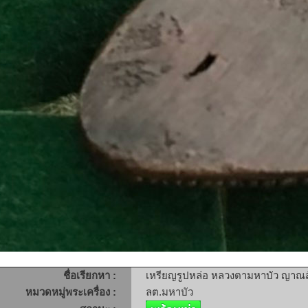
ชื่อเรียกหา :
เหรียญรูปหล่อ หลวงตามหาบัว ญาณส
หมวดหมู่พระเครื่อง :
ลต.มหาบัว