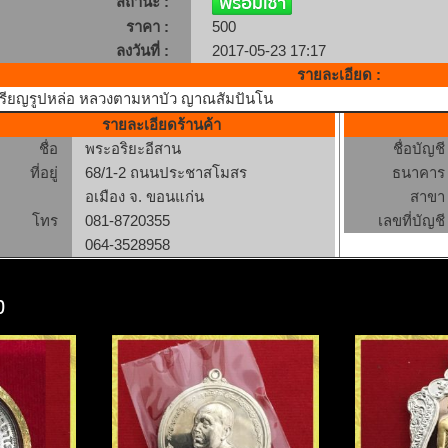
สถานะ :
ราคา :
500
ลงวันที่ :
2017-05-23 17:17
รายละเอียด :
รียญรูปหล่อ หลวงตามหาบัว ญาณสัมปันโน
รายละเอียดร้านค้า
ชื่อ
พระอริยะอีสาน
ชื่อบัญชี
ที่อยู่
68/1-2 ถนนประชาสโมสร
ธนาคาร
อเมือง จ. ขอนแก่น
สาขา
โทร
081-8720355
เลขที่บัญชี
064-3528958
ง