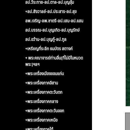
ลป.วีระทาย-ลป.ตาล-ลป.บุญอุ้ม
+ลป.สังวาลย์-ลป.ประสาร-ลป.สุข
ลพ.เจริญ-ลพ.ชาตรี-ลป.เสน-ลป.แสน
ลป.บรรณ-ลป.บุญเกิด-ลป.บุญรักษ์
ลป.อว้าน-ลป.บุญกู้-ลป.ทูล
+เหรียญที่ระลึก ธนบัตร สตางค์
+ พระคณาจารย์ท่านอื่น(ที่ไม่มีในหมวด
พระ)ฯลฯ
+พระเครื่องเมืองขอนแก่น
+พระเครื่องภาคอีสาน
+พระเครื่องภาคตะวันตก
+พระเครื่องภาคกลาง
+พระเครื่องภาคตะวันออก
+พระเครื่องภาคเหนือ
+พระเครื่องภาคใต้