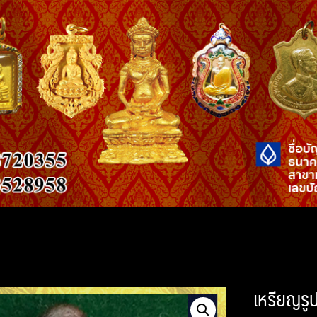
เหรียญรู