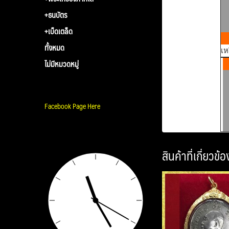
+ธนบัตร
+เบ็ดเตล็ด
ทั้งหมด
เห
ไม่มีหมวดหมู่
Facebook Page Here
สินค้าที่เกี่ยวข้อ