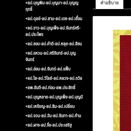
+ลป.บุญพิน-ลป.บุญมา-ลป.บุญญ
คำอธิบาย
ฤทธิ์
+ลป.ดุลย์-ลป.สาม-ลป.เดช-ลป.เยื้อน
คำอธิบาย
+ลป.ขาว-ลป.บุญเพ็ง-ลป.จันทร์ศรี-
ลป.ประไพร
+ลป.ชอบ-ลป.คำดี-ลป.หลุย-ลป.สีธน
+ลป.แหวน-ลป.ศรีจันทร์-ลป.บุญ
จันทร์
+ลป.อ่อน-ลป.จันทร์-ลป.แฟ็บ
+ลป.โส-ลป.วิไลย์-ลป.หลวง-ลป.ถวิล
+ลพ.ขันตี-ลป.ท่อน-ลพ.ประสิทธิ์
+ลป.บุญหลาย-ลป.บุญเพ็ง-ลป.บุญมี
+ลป.เหรียญ-ลป.สิม-ลป.เปลี่ยน
+ลป.จวน-ลป.วัน-ลป.จันทา-ลป.ก้าน
+ลป.ผาง-ลป.จื่อ-ลป.ประเสริฐ