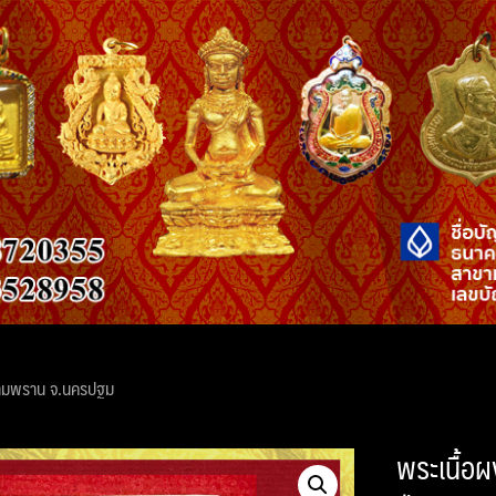
.สามพราน จ.นครปฐม
พระเนื้อผ