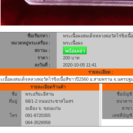
ชื่อเรียกหา :
พระเนื้อผงสมเด็จหลวงพ่อวัดไร่ขิงเ
หมวดหมู่พระเครื่อง :
พระเนื้อผง
สถานะ :
ราคา :
200 บาท
ลงวันที่ :
2020-10-05 11:41
รายละเอียด :
ะเนื้อผงสมเด็จหลวงพ่อวัดไร่ขิงเนื้อสีขาวปี2560 อ.สามพราน จ.นครปฐ
รายละเอียดร้านค้า
ชื่อ
พระอริยะอีสาน
ชื่อบัญชี
ที่อยู่
68/1-2 ถนนประชาสโมสร
ธนาคาร
อเมือง จ. ขอนแก่น
สาขา
โทร
081-8720355
เลขที่บัญชี
064-3528958