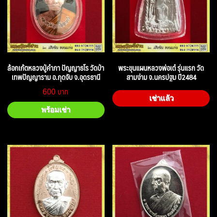
ล้อกเก้ตหลวงปู่คำภา ปัญญาธโร วัดป่า
พระขุนแผนหลวงพ่อเต๋ รุ่นแรก วัด
เทพปัญญาราม อ.กุดจับ จ.อุดรธานี
สามง่าม จ.นครปฐม ปี2484
600
เช่าแล้ว
พร้อมเช่า