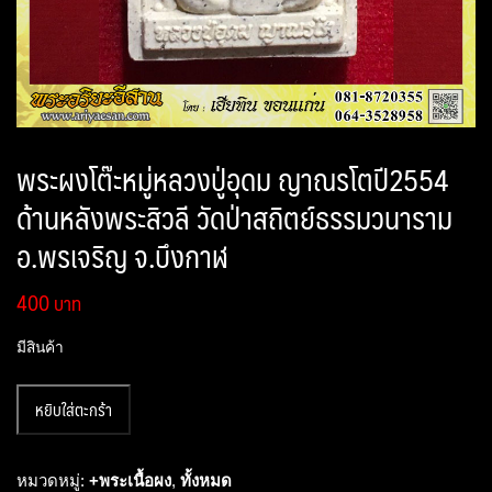
พระผงโต๊ะหมู่หลวงปู่อุดม ญาณรโตปี2554
ด้านหลังพระสิวลี วัดป่าสถิตย์ธรรมวนาราม
อ.พรเจริญ จ.บึงกาฬ
400
มีสินค้า
จำนวน
หยิบใส่ตะกร้า
พระ
ผง
โต๊ะ
หมวดหมู่:
+พระเนื้อผง
,
ทั้งหมด