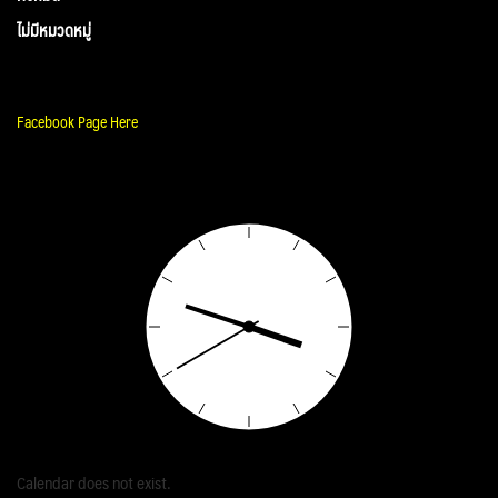
ไม่มีหมวดหมู่
Facebook Page Here
Calendar does not exist.