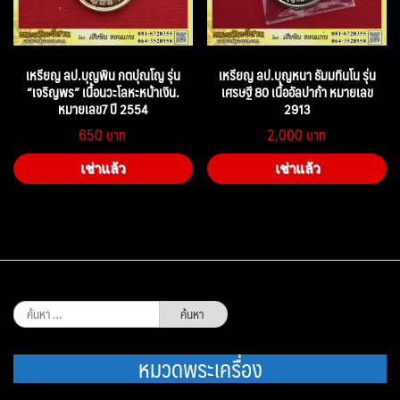
เหรียญ ลป.บุญพิน กตปุณโญ รุ่น
เหรียญ ลป.บุญหนา ธัมมทินโน รุ่น
“เจริญพร” เนื้อนวะโลหะหน้าเงิน.
เศรษฐี 80 เนื้ออัลปาก้า หมายเลข
หมายเลข7 ปี 2554
2913
650
2,000
เช่าแล้ว
เช่าแล้ว
ค้นหา
สำหรับ:
หมวดพระเครื่อง