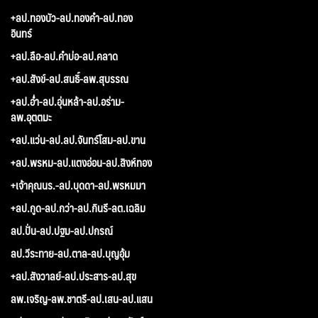
+ลป.ทองบัว-ลป.ทองคำ-ลป.ทอง
อินทร์
+ลป.ลือ-ลป.คำบ่อ-ลป.คลาด
+ลป.สังข์-ลป.สนธิ์-ลพ.สุบรรณ
+ลป.อ่ำ-ลป.อุ่นหล้า-ลป.อร่าม-
ลพ.อุตตมะ
+ลป.แว่น-ลป.ลป.จันทร์โสม-ลป.ขาน
+ลป.พรหม-ลป.แตงอ่อน-ลป.สิงห์ทอง
+เจ้าคุณนร.-ลป.บุดดา-ลป.พรหมมา
+ลป.กูด-ลป.กว่า-ลป.กินรี-ลต.เฉลิม
ลป.ปั่น-ลป.ปฐม-ลป.ปกรณ์
ลป.วีระทาย-ลป.ตาล-ลป.บุญอุ้ม
+ลป.สังวาลย์-ลป.ประสาร-ลป.สุข
ลพ.เจริญ-ลพ.ชาตรี-ลป.เสน-ลป.แสน