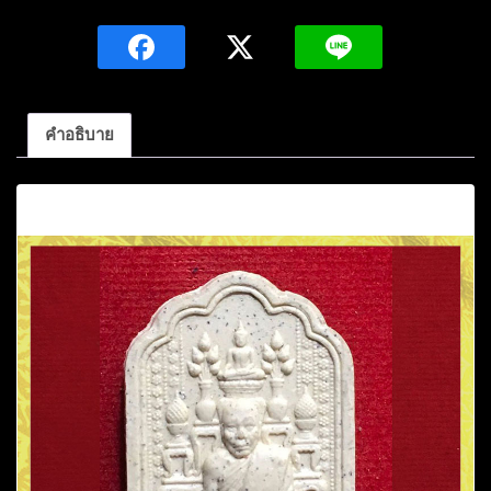
หมู่
หลวง
ปู่
อุดม
ญาณ
คำอธิบาย
ร
โตปี2554
คำอธิบาย
ด้าน
หลัง
พระ
สิว
ลี
วัด
ป่า
สถิตย์
ธรรม
วนาราม
อ.พรเจริญ
จ.บึงกาฬ