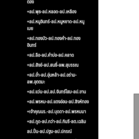
ตอง
+ลป.พุธ-ลป.หลอด-ลป.เหลือง
+ลป.หนูอินทร์-ลป.หนูหยาด-ลป.หนู
เมย
+ลป.ทองบัว-ลป.ทองคำ-ลป.ทอง
อินทร์
+ลป.ลือ-ลป.คำบ่อ-ลป.คลาด
+ลป.สังข์-ลป.สนธิ์-ลพ.สุบรรณ
+ลป.อ่ำ-ลป.อุ่นหล้า-ลป.อร่าม-
ลพ.อุตตมะ
+ลป.แว่น-ลป.ลป.จันทร์โสม-ลป.ขาน
+ลป.พรหม-ลป.แตงอ่อน-ลป.สิงห์ทอง
+เจ้าคุณนร.-ลป.บุดดา-ลป.พรหมมา
+ลป.กูด-ลป.กว่า-ลป.กินรี-ลต.เฉลิม
ลป.ปั่น-ลป.ปฐม-ลป.ปกรณ์