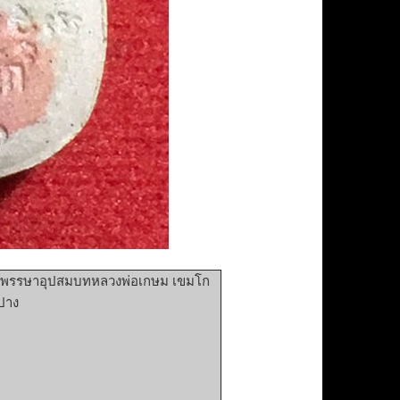
0พรรษาอุปสมบทหลวงพ่อเกษม เขมโก
ปาง