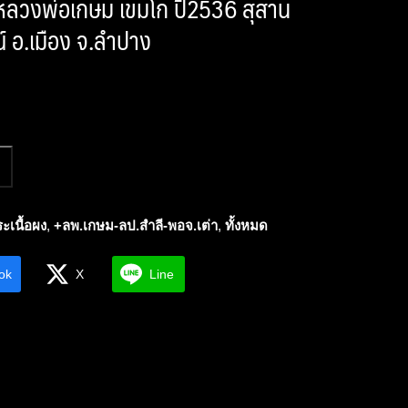
ลวงพ่อเกษม เขมโก ปี2536 สุสาน
์ อ.เมือง จ.ลำปาง
ะเนื้อผง
,
+ลพ.เกษม-ลป.สำลี-พอจ.เต่า
,
ทั้งหมด
ok
X
Line
รรษา