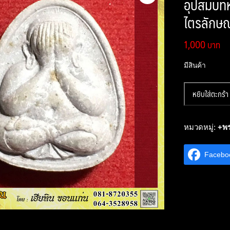
อุปสมบทห
ไตรลักษณ
1,000
มีสินค้า
จำนวน
หยิบใส่ตะกร้า
พระ
เนื้อ
ผง
หมวดหมู่:
+พร
พระ
ปิด
Facebo
ตาม
หา
ลาภ6รอบ60พ
อุปสมบท
หลวง
พ่อ