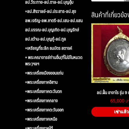
ลป.วีระทาย-ลป.ตาล-ลป.บุญอุ้ม
+ลป.สังวาลย์-ลป.ประสาร-ลป.สุข
สินค้าที่เกี่ยวข้อ
ลพ.เจริญ-ลพ.ชาตรี-ลป.เสน-ลป.แสน
ลป.บรรณ-ลป.บุญเกิด-ลป.บุญรักษ์
ลป.อว้าน-ลป.บุญกู้-ลป.ทูล
+เหรียญที่ระลึก ธนบัตร สตางค์
+ พระคณาจารย์ท่านอื่น(ที่ไม่มีในหมวด
พระ)ฯลฯ
+พระเครื่องเมืองขอนแก่น
+พระเครื่องภาคอีสาน
+พระเครื่องภาคตะวันตก
ลป.ฝั้น อาจาโร รุ่น 9 เ
65,000
+พระเครื่องภาคกลาง
+พระเครื่องภาคตะวันออก
เช่าแล้ว
+พระเครื่องภาคเหนือ
+พระเครื่องภาคใต้