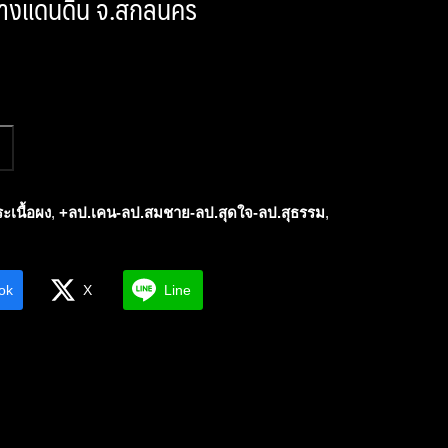
ว่างแดนดิน จ.สกลนคร
ะเนื้อผง
,
+ลป.เคน-ลป.สมชาย-ลป.สุดใจ-ลป.สุธรรม
,
ok
X
Line