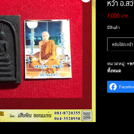
หว้า อ.ส
1,000
มีสินค้า
จำนวน
หยิบใส่ตะกร้า
พระ
สมเด็จ
งิ้ว
หมวดหมู่:
+พร
ดำ
ทั้งหมด
หลวง
ปู่
Facebo
เคน
เข
มาส
โย
วัด
ป่า
หนอง