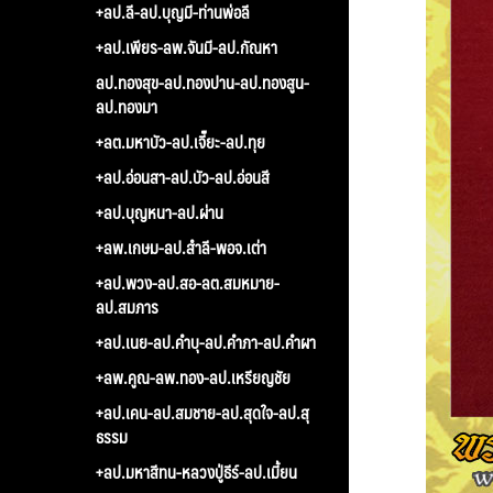
+ลป.ลี-ลป.บุญมี-ท่านพ่อลี
+ลป.เพียร-ลพ.จันมี-ลป.กัณหา
ลป.ทองสุข-ลป.ทองปาน-ลป.ทองสูน-
ลป.ทองมา
+ลต.มหาบัว-ลป.เจี๊ยะ-ลป.ทุย
+ลป.อ่อนสา-ลป.บัว-ลป.อ่อนสี
+ลป.บุญหนา-ลป.ผ่าน
+ลพ.เกษม-ลป.สำลี-พอจ.เต่า
+ลป.พวง-ลป.สอ-ลต.สมหมาย-
ลป.สมภาร
+ลป.เนย-ลป.คำบุ-ลป.คำภา-ลป.คำผา
+ลพ.คูณ-ลพ.ทอง-ลป.เหรียญชัย
+ลป.เคน-ลป.สมชาย-ลป.สุดใจ-ลป.สุ
ธรรม
+ลป.มหาสีทน-หลวงปู่ธีร์-ลป.เมี้ยน