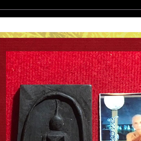
หว้า
อ.สว่างแดนดิ
จ.สกลนคร
ชิ้น