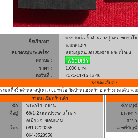
พระสมเด็จงิ้วดำหลวงปู่เคน เขมาสโย
ชื่อเรียกหา :
จ.สกลนคร
หมวดหมู่พระเครื่อง :
หลวงปู่เคน-ลป.สมชาย,พระเนื้อผง
สถานะ :
ราคา :
1,000 บาท
ลงวันที่ :
2020-01-15 13:46
รายละเอียด :
ะสมเด็จงิ้วดำหลวงปู่เคน เขมาสโย วัดป่าหนองหว้า อ.สว่างแดนดิน จ.
รายละเอียดร้านค้า
ชื่อ
พระอริยะอีสาน
ชื่อบัญชี
ที่อยู่
68/1-2 ถนนประชาสโมสร
ธนาคาร
อเมือง จ. ขอนแก่น
สาขา
โทร
081-8720355
เลขที่บัญชี
064-3528958