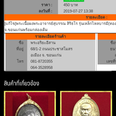
ราคา :
450 บาท
ลงวันที่ :
2019-07-27 13:38
รายละเอียด :
[แก้ไข]พระเนื้อผงพระอาจารย์สุบรรณ สิริธโร รุ่นเหล็กไหลบารมี(ทองคำ
จ.ขอนแก่นพร้อมกล่องเดิม
รายละเอียดร้านค้า
ชื่อ
พระอริยะอีสาน
ชื่
ที่อยู่
68/1-2 ถนนประชาสโมสร
ธน
อเมือง จ. ขอนแก่น
โทร
081-8720355
เลขที่
064-3528958
สินค้าที่เกี่ยวข้อง