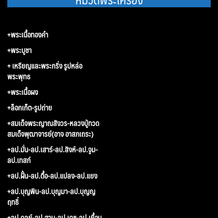
+พระเนื้อทองคำ
+พระบูชา
+ เหรียญและพระกริ่ง รูปหล่อ
พระพุทธ
+พระเนื้อผง
+ล็อกเก็ต-รูปถ่าย
+สมเด็จพระญาณสังวร-หลวงปู่ทวด
สมเด็จพุฒาจารย์(อาจ อาสภเถระ)
+ลป.มั่น-ลป.เสาร์-ลป.สิงห์-ลป.จูม-
ลป.เทสก์
+ลป.ฝั้น-ลป.ตื้อ-ลป.แปลง-ลป.แยง
+ลป.บุญพิน-ลป.บุญมา-ลป.บุญญ
ฤทธิ์
+ลป.ดุลย์-ลป.สาม-ลป.เดช-ลป.เยื้อน