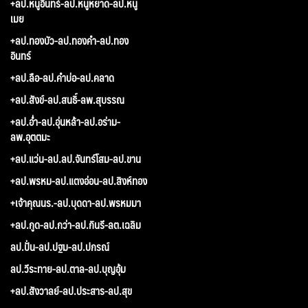
+ลป.หนูอินทร์-ลป.หนูหยาด-ลป.หนู
เมย
+ลป.ทองบัว-ลป.ทองคำ-ลป.ทอง
อินทร์
+ลป.ลือ-ลป.คำบ่อ-ลป.คลาด
+ลป.สังข์-ลป.สนธิ์-ลพ.สุบรรณ
+ลป.อ่ำ-ลป.อุ่นหล้า-ลป.อร่าม-
ลพ.อุตตมะ
+ลป.แว่น-ลป.ลป.จันทร์โสม-ลป.ขาน
+ลป.พรหม-ลป.แตงอ่อน-ลป.สิงห์ทอง
+เจ้าคุณนร.-ลป.บุดดา-ลป.พรหมมา
+ลป.กูด-ลป.กว่า-ลป.กินรี-ลต.เฉลิม
ลป.ปั่น-ลป.ปฐม-ลป.ปกรณ์
ลป.วีระทาย-ลป.ตาล-ลป.บุญอุ้ม
+ลป.สังวาลย์-ลป.ประสาร-ลป.สุข