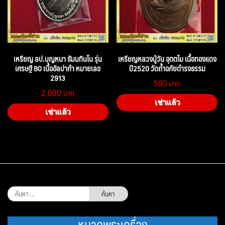
เหรียญ ลป.บุญหนา ธัมมทินโน รุ่น
เหรียญหลวงปู่วัน อุตตโม เนื้อทองแดง
เศรษฐี 80 เนื้ออัลปาก้า หมายเลข
ปี2520 วัดถ้ำอภัยดำรงธรรม
2913
500
2,000
เช่าแล้ว
เช่าแล้ว
ค้นหา
สำหรับ:
หมวดพระเครื่อง