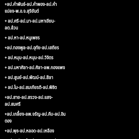
+ลป.คำพันธ์-ลป.คำพอง-ลป.คำ
แปลง-พ.อ.จ.สุริยันต์
+ ลป.ศรี-ลป.มา-ลป.มหาเขียน-
ลต.ล้วน
+ ลป.หา-ลป.หนูเพชร
+ลป.ทองพูล-ลป.อุทัย-ลป.เสถียร
+ ลป.หมุน-ลป.หนุน-ลป.วิจิตร
+ ลป.มหาศิลา-ลป.ศิลา-ลพ.กองแพง
+ ลป.สูนย์-ลป.พัฒน์-ลป.สีลา
+ ลป.ไม-ลป.สมเกียรติ-ลป.พิชิต
+ลป.สาย-ลป.สรวง-ลป.แสง-
ลป.สมศรี
+ลป.เกลี้ยง-ลพ.จรัญ-ลป.คีบ-ลป.อิน
ตอง
+ลป.พุธ-ลป.หลอด-ลป.เหลือง