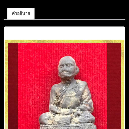
คำอธิบาย
คำอธิบาย