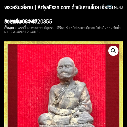
Skip
พระอริยะอีสาน | AriyaEsan.com ดำเนินงานโดย เฮียทิน
MENU
to
content
AriyaEsan.com
ขอนแก่น 081-8720355
ทั้งหมด
พระเนื้อผงพระอาจารย์สุบรรณ สิริธโร รุ่นเหล็กไหลบารมี(ทองคำดำ)ปี2552 วัดถ้ำ
ผาเกิ้ง อ.เวียงเก่า จ.ขอนแก่น