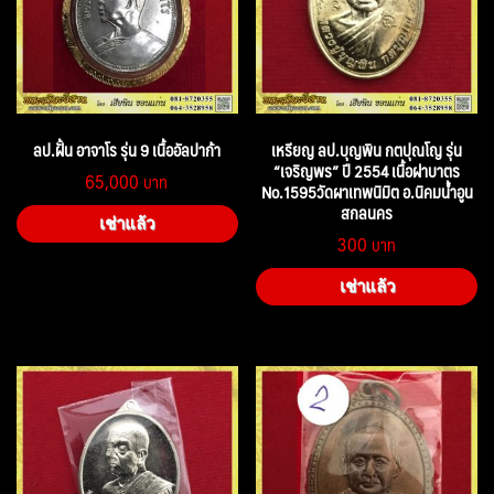
ลป.ฝั้น อาจาโร รุ่น 9 เนื้ออัลปาก้า
เหรียญ ลป.บุญพิน กตปุณโญ รุ่น
“เจริญพร” ปี 2554 เนื้อฝาบาตร
65,000
No.1595วัดผาเทพนิมิต อ.นิคมน้ำอูน
สกลนคร
เช่าแล้ว
300
เช่าแล้ว