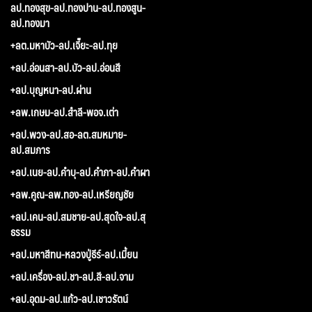
ลป.ทองสุข-ลป.ทองปาน-ลป.ทองสูน-
ลป.ทองมา
+ลต.มหาบัว-ลป.เจี๊ยะ-ลป.ทุย
+ลป.อ่อนสา-ลป.บัว-ลป.อ่อนสี
+ลป.บุญหนา-ลป.ผ่าน
+ลพ.เกษม-ลป.สำลี-พอจ.เต่า
+ลป.พวง-ลป.สอ-ลต.สมหมาย-
ลป.สมภาร
+ลป.เนย-ลป.คำบุ-ลป.คำภา-ลป.คำผา
+ลพ.คูณ-ลพ.ทอง-ลป.เหรียญชัย
+ลป.เคน-ลป.สมชาย-ลป.สุดใจ-ลป.สุ
ธรรม
+ลป.มหาสีทน-หลวงปู่ธีร์-ลป.เมี้ยน
+ลป.เครื่อง-ลป.ชา-ลป.สี-ลป.จาม
+ลป.อุดม-ลป.แก้ว-ลป.เชาวรัตน์