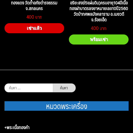
ทองแดง วัดถ้ำอภัยดำรงธรรม
อริยะสงฆ์5แผ่นดิน)ครบอายุ104ปีเนื้อ
จ.สกลนคร
ทองฝาบาตรลงยาหมายเลข10ปี2560
วัดป่าทศพลมังคลาราม อ.เมยวดี
400
จ.ร้อยเอ็ด
400
เช่าแล้ว
พร้อมเช่า
ค้นหา
สำหรับ:
หมวดพระเครื่อง
+พระเนื้อทองคำ