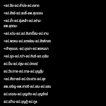
+ลป.ลือ-ลป.คำบ่อ-ลป.คลาด
+ลป.สังข์-ลป.สนธิ์-ลพ.สุบรรณ
+ลป.อ่ำ-ลป.อุ่นหล้า-ลป.อร่าม-
ลพ.อุตตมะ
+ลป.แว่น-ลป.ลป.จันทร์โสม-ลป.ขาน
+ลป.พรหม-ลป.แตงอ่อน-ลป.สิงห์ทอง
+เจ้าคุณนร.-ลป.บุดดา-ลป.พรหมมา
+ลป.กูด-ลป.กว่า-ลป.กินรี-ลต.เฉลิม
ลป.ปั่น-ลป.ปฐม-ลป.ปกรณ์
ลป.วีระทาย-ลป.ตาล-ลป.บุญอุ้ม
+ลป.สังวาลย์-ลป.ประสาร-ลป.สุข
ลพ.เจริญ-ลพ.ชาตรี-ลป.เสน-ลป.แสน
ลป.บรรณ-ลป.บุญเกิด-ลป.บุญรักษ์
ลป.อว้าน-ลป.บุญกู้-ลป.ทูล