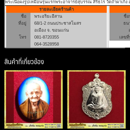
พระเนื้อผงรูปเหมือนรุ่นแรกพระอาจารย์สุบรรณ สิริธโร วัดถ้ำผาเกิ้ง 
รายละเอียดร้านค้า
ชื่อ
พระอริยะอีสาน
ชื่
ที่อยู่
68/1-2 ถนนประชาสโมสร
ธน
อเมือง จ. ขอนแก่น
โทร
081-8720355
เลขที่
064-3528958
สินค้าที่เกี่ยวข้อง