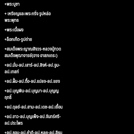
+พระบูชา
+ เหรียญและพระกริ่ง รูปหล่อ
พระพุทธ
+พระเนื้อผง
+ล็อกเก็ต-รูปถ่าย
+สมเด็จพระญาณสังวร-หลวงปู่ทวด
สมเด็จพุฒาจารย์(อาจ อาสภเถระ)
+ลป.มั่น-ลป.เสาร์-ลป.สิงห์-ลป.จูม-
ลป.เทสก์
+ลป.ฝั้น-ลป.ตื้อ-ลป.แปลง-ลป.แยง
+ลป.บุญพิน-ลป.บุญมา-ลป.บุญญ
ฤทธิ์
+ลป.ดุลย์-ลป.สาม-ลป.เดช-ลป.เยื้อน
+ลป.ขาว-ลป.บุญเพ็ง-ลป.จันทร์ศรี-
ลป.ประไพร
+ลป.ชอบ-ลป.คำดี-ลป.หลุย-ลป.สีธน