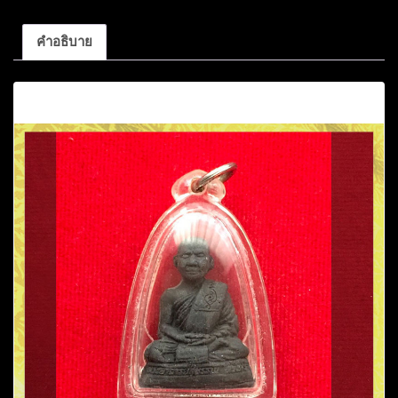
คำอธิบาย
คำอธิบาย