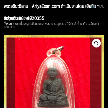
Skip
พระอริยะอีสาน | AriyaEsan.com ดำเนินงานโดย เฮียทิน
MENU
to
content
AriyaEsan.com
ขอนแก่น 081-8720355
ทั้งหมด
พระเนื้อผงรูปเหมือนรุ่นแรกพระอาจารย์สุบรรณ สิริธโร วัดถ้ำผาเกิ้ง อ.เวียงเก่า
จ.ขอนแก่น