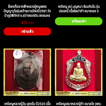
ล็อกเก็ตฉากฟ้าหลวงปู่หนูเพชร
เหรียญ ลป.บุญหนา ธัมมทินโน รุ่น
ปัญญาวุโธรุ่นสร้างบารมี90ปี2561 วัด
ปลดหนี้ เนื้ออัลปาก้า หมายเลข 3
ป่าภูมิพิทักษ์ อ.สว่างแดงดิน สกลนคร
400
พร้อมเช่า
เช่าแล้ว
เหรียญหลวงปู่วัน อุตตโม ปี2520 เนื้อ
เหรียญเสมาหลวงปู่ถ้า อนาลโย (พระ