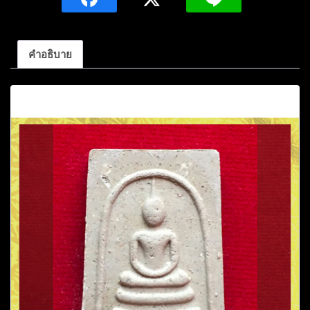
พ่อ
ประสิทธิ์
ปุ
คำอธิบาย
ญญ
มาก
คำอธิบาย
โร
ปี2556
ครบ6
รอบ72
พรรษา
วัด
ป่า
หมู่
ใหม่
อ.แม่แตง
จ.
เชียงใหม่
ชิ้น