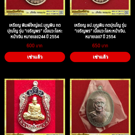
เหรียญ พิมพ์ใหญ่ลป.บุญพิน กต
เหรียญ ลป.บุญพิน กตปุณโญ รุ่น
ปุณโญ รุ่น “เจริญพร” เนื้อนวะโลหะ
“เจริญพร” เนื้อนวะโลหะหน้าเงิน.
หน้าเงิน หมายเลข244 ปี 2554
หมายเลข7 ปี 2554
600
650
เช่าแล้ว
เช่าแล้ว