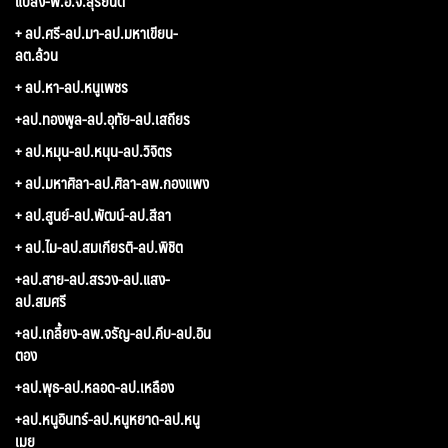
แปลง-พ.อ.จ.สุริยันต์
+ ลป.ศรี-ลป.มา-ลป.มหาเขียน-
ลต.ล้วน
+ ลป.หา-ลป.หนูเพชร
+ลป.ทองพูล-ลป.อุทัย-ลป.เสถียร
+ ลป.หมุน-ลป.หนุน-ลป.วิจิตร
+ ลป.มหาศิลา-ลป.ศิลา-ลพ.กองแพง
+ ลป.สูนย์-ลป.พัฒน์-ลป.สีลา
+ ลป.ไม-ลป.สมเกียรติ-ลป.พิชิต
+ลป.สาย-ลป.สรวง-ลป.แสง-
ลป.สมศรี
+ลป.เกลี้ยง-ลพ.จรัญ-ลป.คีบ-ลป.อิน
ตอง
+ลป.พุธ-ลป.หลอด-ลป.เหลือง
+ลป.หนูอินทร์-ลป.หนูหยาด-ลป.หนู
เมย