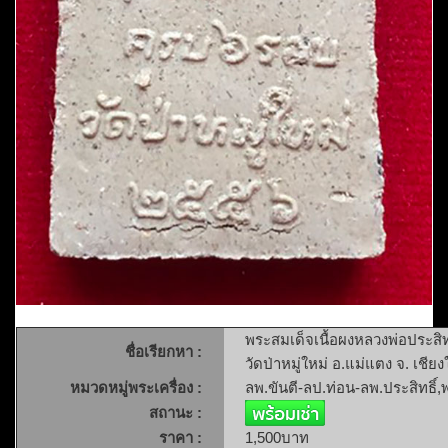
พระสมเด็จเนื้อผงหลวงพ่อประส
ชื่อเรียกหา :
วัดป่าหมู่ใหม่ อ.แม่แตง จ. เชียง
หมวดหมู่พระเครื่อง :
ลพ.ขันตี-ลป.ท่อน-ลพ.ประสิทธิ์,
สถานะ :
ราคา :
1,500บาท