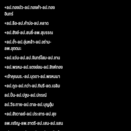
+ลป.ทองบัว-ลป.ทองคำ-ลป.ทอง
อินทร์
+ลป.ลือ-ลป.คำบ่อ-ลป.คลาด
+ลป.สังข์-ลป.สนธิ์-ลพ.สุบรรณ
+ลป.อ่ำ-ลป.อุ่นหล้า-ลป.อร่าม-
ลพ.อุตตมะ
+ลป.แว่น-ลป.ลป.จันทร์โสม-ลป.ขาน
+ลป.พรหม-ลป.แตงอ่อน-ลป.สิงห์ทอง
+เจ้าคุณนร.-ลป.บุดดา-ลป.พรหมมา
+ลป.กูด-ลป.กว่า-ลป.กินรี-ลต.เฉลิม
ลป.ปั่น-ลป.ปฐม-ลป.ปกรณ์
ลป.วีระทาย-ลป.ตาล-ลป.บุญอุ้ม
+ลป.สังวาลย์-ลป.ประสาร-ลป.สุข
ลพ.เจริญ-ลพ.ชาตรี-ลป.เสน-ลป.แสน