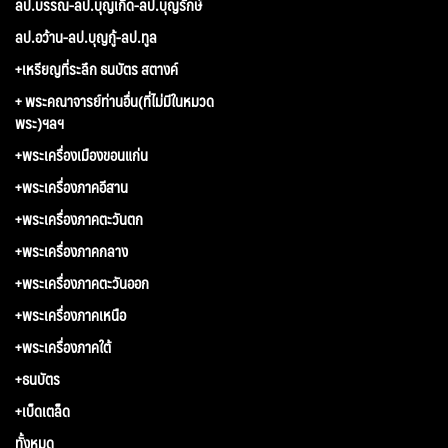
ลป.บรรณ-ลป.บุญเกิด-ลป.บุญรักษ์
ลป.อว้าน-ลป.บุญกู้-ลป.ทูล
+เหรียญที่ระลึก ธนบัตร สตางค์
+ พระคณาจารย์ท่านอื่น(ที่ไม่มีในหมวด
พระ)ฯลฯ
+พระเครื่องเมืองขอนแก่น
+พระเครื่องภาคอีสาน
+พระเครื่องภาคตะวันตก
+พระเครื่องภาคกลาง
+พระเครื่องภาคตะวันออก
+พระเครื่องภาคเหนือ
+พระเครื่องภาคใต้
+ธนบัตร
+เบ็ดเตล็ด
ทั้งหมด