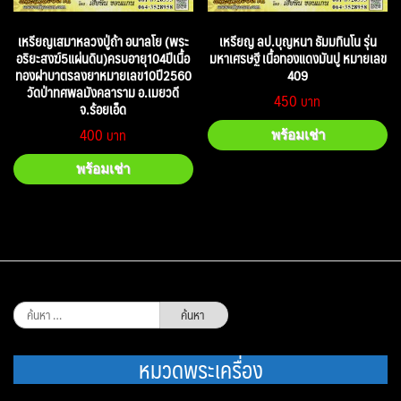
เหรียญเสมาหลวงปู่ถ้า อนาลโย (พระ
เหรียญ ลป.บุญหนา ธัมมทินโน รุ่น
อริยะสงฆ์5แผ่นดิน)ครบอายุ104ปีเนื้อ
มหาเศรษฐี เนื้อทองแดงมันปู หมายเลข
ทองฝาบาตรลงยาหมายเลข10ปี2560
409
วัดป่าทศพลมังคลาราม อ.เมยวดี
450
จ.ร้อยเอ็ด
400
พร้อมเช่า
พร้อมเช่า
ค้นหา
สำหรับ:
หมวดพระเครื่อง