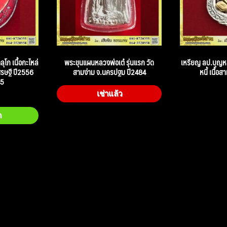
โก เนื้อกะไหล่
พระขุนแผนหลวงพ่อเต๋ รุ่นแรก วัด
เหรียญ ลป.บุญหน
ศรษฐี ปี2556
สามง่าม จ.นครปฐม ปี2484
หนี้ เนื้อ
45
เช่าแล้ว
า