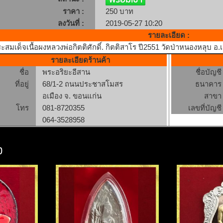
ราคา :
250 บาท
ลงวันที่ :
2019-05-27 10:20
รายละเอียด :
ะสมเด็จเนื้อผงหลวงพ่อกิตติศักดิ์. กิตติสาโร ปี2551 วัดป่าหนองหลุบ อ.
รายละเอียดร้านค้า
ชื่อ
พระอริยะอีสาน
ชื่อบัญชี
ที่อยู่
68/1-2 ถนนประชาสโมสร
ธนาคาร
อเมือง จ. ขอนแก่น
สาขา
โทร
081-8720355
เลขที่บัญชี
064-3528958
ง