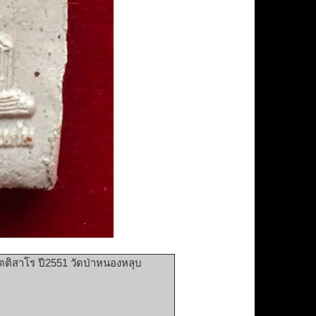
กิตติสาโร ปี2551 วัดป่าหนองหลุบ