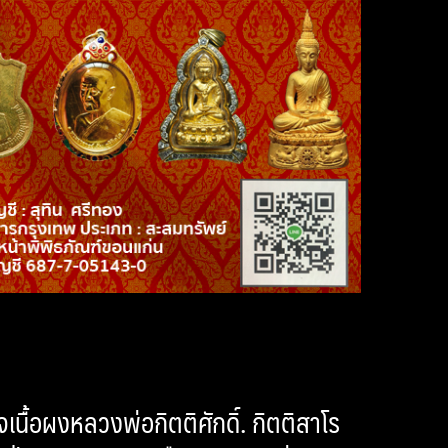
เนื้อผงหลวงพ่อกิตติศักดิ์. กิตติสาโร