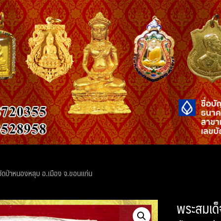
 วัดป่าหนองหลุบ อ.เมือง จ.ขอนแก่น
พระสมเด็จ