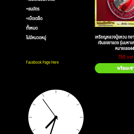
+ธนบัตร
+เบ็ดเตล็ด
ทั้งหมด
เหรียญหลวงปู่แหวน ทยาลุ
ไม่มีหมวดหมู่
เงินลงยาแดง รุ่นมหาเ
หมายเลข4
750
Facebook Page Here
พร้อมเช่