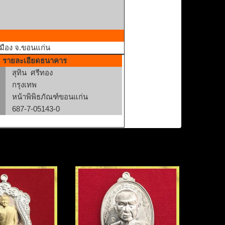
เมือง จ.ขอนแก่น
รายละเอียดธนาคาร
สุทิน ศรีทอง
กรุงเทพ
หน้าพิพิธภัณฑ์ขอนแก่น
687-7-05143-0