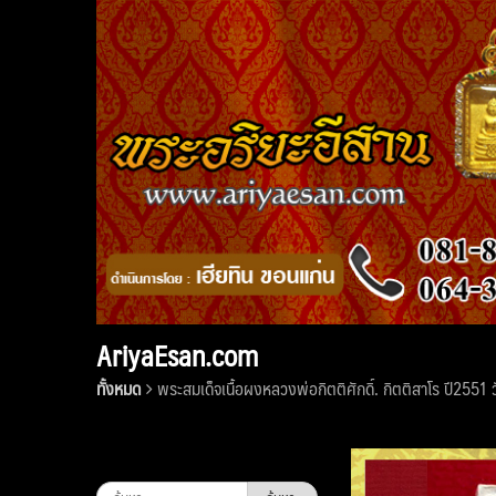
Skip
to
content
AriyaEsan.com
ทั้งหมด
พระสมเด็จเนื้อผงหลวงพ่อกิตติศักดิ์. กิตติสาโร ปี2551
ค้นหา