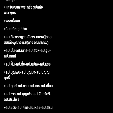
+ เหรียญและพระกริ่ง รูปหล่อ
พระพุทธ
+พระเนื้อผง
+ล็อกเก็ต-รูปถ่าย
+สมเด็จพระญาณสังวร-หลวงปู่ทวด
สมเด็จพุฒาจารย์(อาจ อาสภเถระ)
+ลป.มั่น-ลป.เสาร์-ลป.สิงห์-ลป.จูม-
ลป.เทสก์
+ลป.ฝั้น-ลป.ตื้อ-ลป.แปลง-ลป.แยง
+ลป.บุญพิน-ลป.บุญมา-ลป.บุญญ
ฤทธิ์
+ลป.ดุลย์-ลป.สาม-ลป.เดช-ลป.เยื้อน
+ลป.ขาว-ลป.บุญเพ็ง-ลป.จันทร์ศรี-
ลป.ประไพร
+ลป.ชอบ-ลป.คำดี-ลป.หลุย-ลป.สีธน