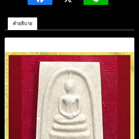
มหา
บัว
ญาณ
คำอธิบาย
สัม
ปัน
คำอธิบาย
โน
ปี2546
วัด
ป่า
บ้านตาก
จ.อุดรธานี
ชิ้น