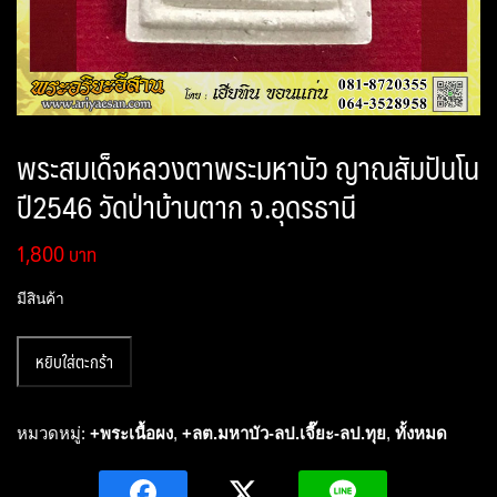
พระสมเด็จหลวงตาพระมหาบัว ญาณสัมปันโน
ปี2546 วัดป่าบ้านตาก จ.อุดรธานี
1,800
มีสินค้า
จำนวน
หยิบใส่ตะกร้า
พระ
สมเด็จ
หลวง
หมวดหมู่:
+พระเนื้อผง
,
+ลต.มหาบัว-ลป.เจี๊ยะ-ลป.ทุย
,
ทั้งหมด
ตา
พระ