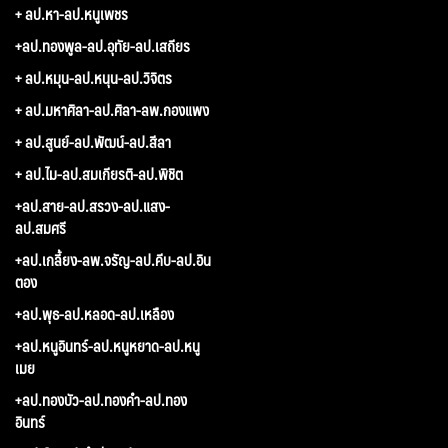
+ ลป.หา-ลป.หนูเพชร
+ลป.ทองพูล-ลป.อุทัย-ลป.เสถียร
+ ลป.หมุน-ลป.หนุน-ลป.วิจิตร
+ ลป.มหาศิลา-ลป.ศิลา-ลพ.กองแพง
+ ลป.สูนย์-ลป.พัฒน์-ลป.สีลา
+ ลป.ไม-ลป.สมเกียรติ-ลป.พิชิต
+ลป.สาย-ลป.สรวง-ลป.แสง-
ลป.สมศรี
+ลป.เกลี้ยง-ลพ.จรัญ-ลป.คีบ-ลป.อิน
ตอง
+ลป.พุธ-ลป.หลอด-ลป.เหลือง
+ลป.หนูอินทร์-ลป.หนูหยาด-ลป.หนู
เมย
+ลป.ทองบัว-ลป.ทองคำ-ลป.ทอง
อินทร์