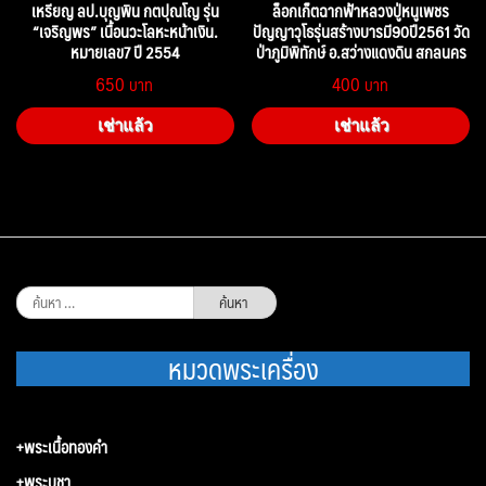
เหรียญ ลป.บุญพิน กตปุณโญ รุ่น
ล็อกเก็ตฉากฟ้าหลวงปู่หนูเพชร
“เจริญพร” เนื้อนวะโลหะหน้าเงิน.
ปัญญาวุโธรุ่นสร้างบารมี90ปี2561 วัด
หมายเลข7 ปี 2554
ป่าภูมิพิทักษ์ อ.สว่างแดงดิน สกลนคร
650
400
เช่าแล้ว
เช่าแล้ว
ค้นหา
สำหรับ:
หมวดพระเครื่อง
+พระเนื้อทองคำ
+พระบูชา