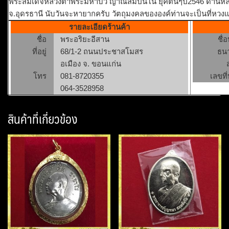
พระสมเด็จหลวงตาพระมหาบัว ญาณสัมปันโน ยุคต้นๆปี2546 ด้านหลังล
จ.อุดรธานี นับวันจะหายากครับ วัตถุมงคลขององค์ท่านจะเป็นที่หวงแห
รายละเอียดร้านค้า
ชื่อ
พระอริยะอีสาน
ชื่
ที่อยู่
68/1-2 ถนนประชาสโมสร
ธน
อเมือง จ. ขอนแก่น
โทร
081-8720355
เลขที่
064-3528958
สินค้าที่เกี่ยวข้อง