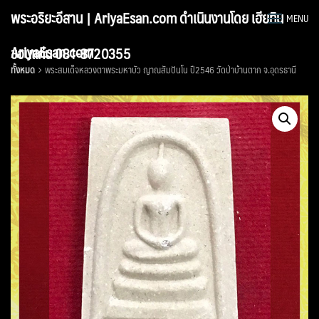
Skip
พระอริยะอีสาน | AriyaEsan.com ดำเนินงานโดย เฮียทิน
MENU
to
content
AriyaEsan.com
ขอนแก่น 081-8720355
ทั้งหมด
พระสมเด็จหลวงตาพระมหาบัว ญาณสัมปันโน ปี2546 วัดป่าบ้านตาก จ.อุดรธานี