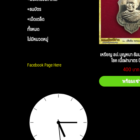
+ธนบัตร
+เบ็ดเตล็ด
ทั้งหมด
ไม่มีหมวดหมู่
เหรียญ ลป.บุญหนา ธัมมท
โชค เนื้อฝาบาตร 
Facebook Page Here
400
พร้อมเช่