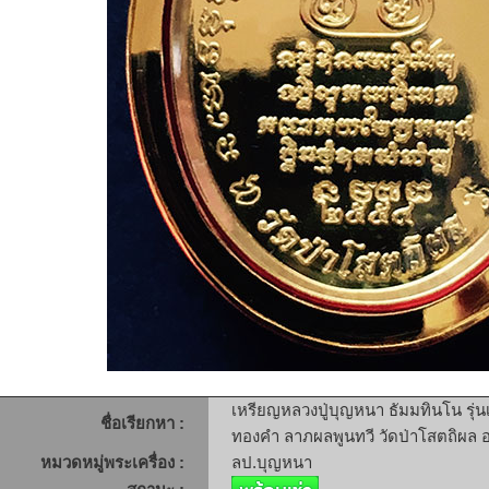
เหรียญหลวงปู่บุญหนา ธัมมทินโน รุ่
ชื่อเรียกหา :
ทองคำ ลาภผลพูนทวี วัดป่าโสตถิผล
หมวดหมู่พระเครื่อง :
ลป.บุญหนา