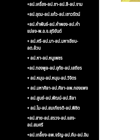
+ลป.เครื่อง-ลป.ชา-ลป.สี-ลป.จาม
+ลป.อุดม-ลป.แก้ว-ลป.เชาวรัตน์
+ลป.คำพันธ์-ลป.คำพอง-ลป.คำ
แปลง-พ.อ.จ.สุริยันต์
+ ลป.ศรี-ลป.มา-ลป.มหาเขียน-
ลต.ล้วน
+ ลป.หา-ลป.หนูเพชร
+ลป.ทองพูล-ลป.อุทัย-ลป.เสถียร
+ ลป.หมุน-ลป.หนุน-ลป.วิจิตร
+ ลป.มหาศิลา-ลป.ศิลา-ลพ.กองแพง
+ ลป.สูนย์-ลป.พัฒน์-ลป.สีลา
+ ลป.ไม-ลป.สมเกียรติ-ลป.พิชิต
+ลป.สาย-ลป.สรวง-ลป.แสง-
ลป.สมศรี
+ลป.เกลี้ยง-ลพ.จรัญ-ลป.คีบ-ลป.อิน