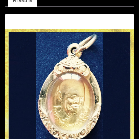
คำอธิบาย
คำอธิบาย