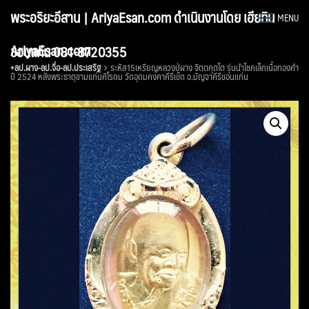
Skip
พระอริยะอีสาน | AriyaEsan.com ดำเนินงานโดย เฮียทิน
MENU
to
content
AriyaEsan.com
ขอนแก่น 081-8720355
+ลป.ผาง-ลป.จื่อ-ลป.ประเสริฐ
ระหัส15เหรียญหลวงปู่ผาง จิตตคุตโต รุ่นนำโชคเล็กเนื้อทองคำ
ปี 2524 หลังพระธาตุขามแก่นศิโรดม วัดอุดมคงคาคีรีเขต อ.มัญจาคีรีขอนแก่น