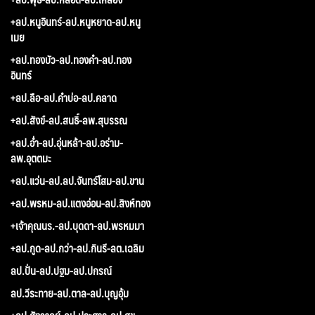
+ลป.หนูอินทร์-ลป.หนูหยาด-ลป.หนู
เมย
+ลป.ทองบัว-ลป.ทองคำ-ลป.ทอง
อินทร์
+ลป.ลือ-ลป.คำบ่อ-ลป.คลาด
+ลป.สังข์-ลป.สนธิ์-ลพ.สุบรรณ
+ลป.อ่ำ-ลป.อุ่นหล้า-ลป.อร่าม-
ลพ.อุตตมะ
+ลป.แว่น-ลป.ลป.จันทร์โสม-ลป.ขาน
+ลป.พรหม-ลป.แตงอ่อน-ลป.สิงห์ทอง
+เจ้าคุณนร.-ลป.บุดดา-ลป.พรหมมา
+ลป.กูด-ลป.กว่า-ลป.กินรี-ลต.เฉลิม
ลป.ปั่น-ลป.ปฐม-ลป.ปกรณ์
ลป.วีระทาย-ลป.ตาล-ลป.บุญอุ้ม