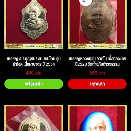
เหรียญ ลป.บุญหนา ธัมมทินโดน รุ่น
เหรียญหลวงปู่วัน อุตตโม เนื้อทองแดง
นำโชค เนื้อฝาบาตร ปี 2554
ปี2520 วัดถ้ำอภัยดำรงธรรม
400
500
พร้อมเช่า
เช่าแล้ว