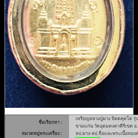
เหรียญหลวงปู่ผาง จิตตคุตโต รุ
ชื่อเรียกหา :
ขามแก่น วัดอุดมคงคาคีรีเขต อ
หมวดหมู่พระเครื่อง :
ลป.ผาง-ลป.จื่อและพระเนื้อทอง