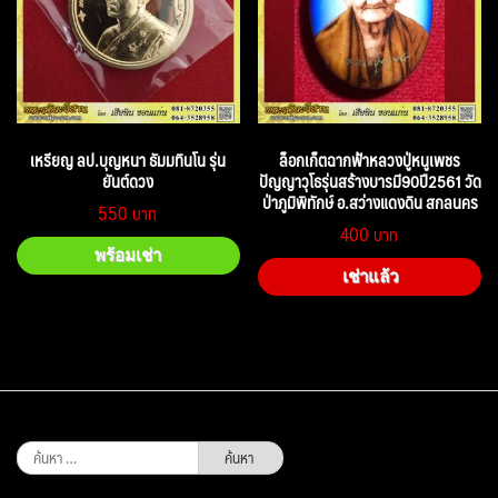
เหรียญ ลป.บุญหนา ธัมมทินโน รุ่น
ล็อกเก็ตฉากฟ้าหลวงปู่หนูเพชร
ยันต์ดวง
ปัญญาวุโธรุ่นสร้างบารมี90ปี2561 วัด
ป่าภูมิพิทักษ์ อ.สว่างแดงดิน สกลนคร
550
400
พร้อมเช่า
เช่าแล้ว
ค้นหา
สำหรับ: