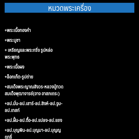
หมวดพระเครื่อง
+พระเนื้อทองคำ
+พระบูชา
+ เหรียญและพระกริ่ง รูปหล่อ
พระพุทธ
+พระเนื้อผง
+ล็อกเก็ต-รูปถ่าย
+สมเด็จพระญาณสังวร-หลวงปู่ทวด
สมเด็จพุฒาจารย์(อาจ อาสภเถระ)
+ลป.มั่น-ลป.เสาร์-ลป.สิงห์-ลป.จูม-
ลป.เทสก์
+ลป.ฝั้น-ลป.ตื้อ-ลป.แปลง-ลป.แยง
+ลป.บุญพิน-ลป.บุญมา-ลป.บุญญ
ฤทธิ์