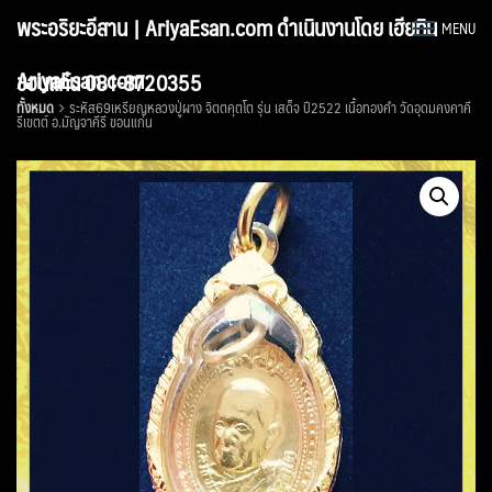
Skip
พระอริยะอีสาน | AriyaEsan.com ดำเนินงานโดย เฮียทิน
MENU
to
content
AriyaEsan.com
ขอนแก่น 081-8720355
ทั้งหมด
ระหัส69เหรียญหลวงปู่ผาง จิตตคุตโต รุ่น เสด็จ ปี2522 เนื้อทองคำ วัดอุดมคงคาคี
รีเขตต์ อ.มัญจาคีรี ขอนแก่น