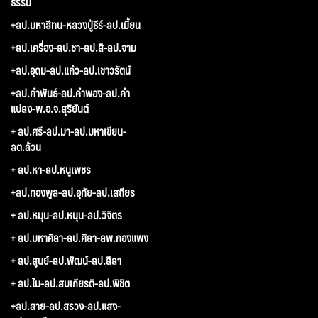
ธรรม
+ลป.มหาสีทน-หลวงปู่ธีร์-ลป.เมี้ยน
+ลป.เครื่อง-ลป.ชา-ลป.สี-ลป.จาม
+ลป.อุดม-ลป.แก้ว-ลป.เชาวรัตน์
+ลป.คำพันธ์-ลป.คำพอง-ลป.คำ
แปลง-พ.อ.จ.สุริยันต์
+ ลป.ศรี-ลป.มา-ลป.มหาเขียน-
ลต.ล้วน
+ ลป.หา-ลป.หนูเพชร
+ลป.ทองพูล-ลป.อุทัย-ลป.เสถียร
+ ลป.หมุน-ลป.หนุน-ลป.วิจิตร
+ ลป.มหาศิลา-ลป.ศิลา-ลพ.กองแพง
+ ลป.สูนย์-ลป.พัฒน์-ลป.สีลา
+ ลป.ไม-ลป.สมเกียรติ-ลป.พิชิต
+ลป.สาย-ลป.สรวง-ลป.แสง-