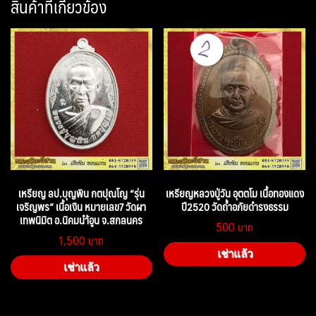
สินค้าที่เกี่ยวข้อง
เหรียญ ลป.บุญพิน กตปุณโญ “รุ่น
เหรียญหลวงปู่วัน อุตตโม เนื้อทองแดง
เจริญพร” เนื้อเงิน หมายเลข7 วัดผา
ปี2520 วัดถ้ำอภัยดำรงธรรม
เทพนิมิต อ.นิคมนำ้อูน จ.สกลนคร
500
1,500
เช่าแล้ว
เช่าแล้ว