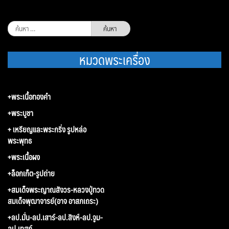
ค้นหา
สำหรับ:
หมวดพระเครื่อง
+พระเนื้อทองคำ
+พระบูชา
+ เหรียญและพระกริ่ง รูปหล่อ
พระพุทธ
+พระเนื้อผง
+ล็อกเก็ต-รูปถ่าย
+สมเด็จพระญาณสังวร-หลวงปู่ทวด
สมเด็จพุฒาจารย์(อาจ อาสภเถระ)
+ลป.มั่น-ลป.เสาร์-ลป.สิงห์-ลป.จูม-
ลป.เทสก์