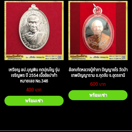
เหรียญ ลป.บุญพิน กตปุณโญ รุ่น
ล้อกเก้ตหลวงปู่คำภา ปัญญาธโร วัดป่า
เจริญพร ปี 2554 เนื้ออัลปาก้า
เทพปัญญาราม อ.กุดจับ จ.อุดรธานี
หมายเลข No.346
600
400
พร้อมเช่า
พร้อมเช่า