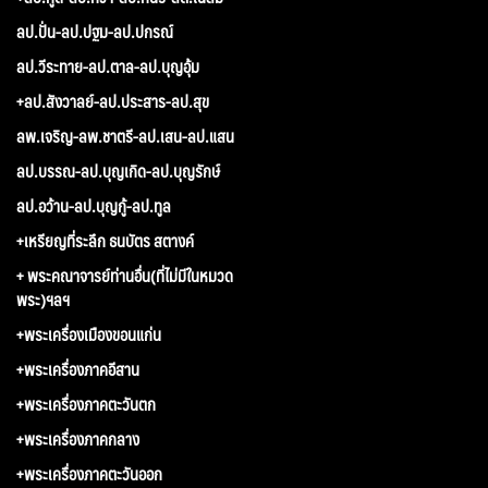
ลป.ปั่น-ลป.ปฐม-ลป.ปกรณ์
ลป.วีระทาย-ลป.ตาล-ลป.บุญอุ้ม
+ลป.สังวาลย์-ลป.ประสาร-ลป.สุข
ลพ.เจริญ-ลพ.ชาตรี-ลป.เสน-ลป.แสน
ลป.บรรณ-ลป.บุญเกิด-ลป.บุญรักษ์
ลป.อว้าน-ลป.บุญกู้-ลป.ทูล
+เหรียญที่ระลึก ธนบัตร สตางค์
+ พระคณาจารย์ท่านอื่น(ที่ไม่มีในหมวด
พระ)ฯลฯ
+พระเครื่องเมืองขอนแก่น
+พระเครื่องภาคอีสาน
+พระเครื่องภาคตะวันตก
+พระเครื่องภาคกลาง
+พระเครื่องภาคตะวันออก