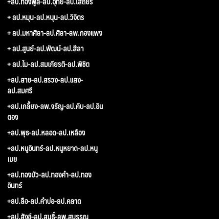
+ลป.ทองพูล-ลป.อุทัย-ลป.เสถียร
+ ลป.หมุน-ลป.หนุน-ลป.วิจิตร
+ ลป.มหาศิลา-ลป.ศิลา-ลพ.กองแพง
+ ลป.สูนย์-ลป.พัฒน์-ลป.สีลา
+ ลป.ไม-ลป.สมเกียรติ-ลป.พิชิต
+ลป.สาย-ลป.สรวง-ลป.แสง-
ลป.สมศรี
+ลป.เกลี้ยง-ลพ.จรัญ-ลป.คีบ-ลป.อิน
ตอง
+ลป.พุธ-ลป.หลอด-ลป.เหลือง
+ลป.หนูอินทร์-ลป.หนูหยาด-ลป.หนู
เมย
+ลป.ทองบัว-ลป.ทองคำ-ลป.ทอง
อินทร์
+ลป.ลือ-ลป.คำบ่อ-ลป.คลาด
+ลป.สังข์-ลป.สนธิ์-ลพ.สุบรรณ