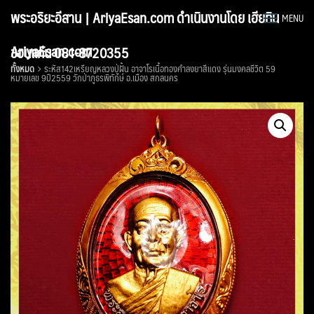
Skip
พระอริยะอีสาน | AriyaEsan.com ดำเนินงานโดย เฮียทิน
MENU
to
content
AriyaEsan.com
ขอนแก่น 081-8720355
ทั้งหมด
ระหัส142เหรียญหลวงปู่ฝั้น อาจาโรเนื้อทองคำลงยาสีแดง รุ่นมงคลชีวิต 59
หมายเลข 9ปี2559 วักป่าภูธรพิทักษ์ อ.เมือง สกลนคร