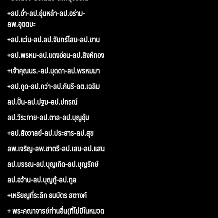
+ลป.อ่ำ-ลป.อุ่นหล้า-ลป.อร่าม-
ลพ.อุตตมะ
+ลป.แว่น-ลป.ลป.จันทร์โสม-ลป.ขาน
+ลป.พรหม-ลป.แตงอ่อน-ลป.สิงห์ทอง
+เจ้าคุณนร.-ลป.บุดดา-ลป.พรหมมา
+ลป.กูด-ลป.กว่า-ลป.กินรี-ลต.เฉลิม
ลป.ปั่น-ลป.ปฐม-ลป.ปกรณ์
ลป.วีระทาย-ลป.ตาล-ลป.บุญอุ้ม
+ลป.สังวาลย์-ลป.ประสาร-ลป.สุข
ลพ.เจริญ-ลพ.ชาตรี-ลป.เสน-ลป.แสน
ลป.บรรณ-ลป.บุญเกิด-ลป.บุญรักษ์
ลป.อว้าน-ลป.บุญกู้-ลป.ทูล
+เหรียญที่ระลึก ธนบัตร สตางค์
+ พระคณาจารย์ท่านอื่น(ที่ไม่มีในหมวด