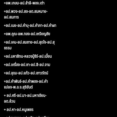
+ลพ.เกษม-ลป.สำลี-พอจ.เต่า
+ลป.พวง-ลป.สอ-ลต.สมหมาย-
ลป.สมภาร
+ลป.เนย-ลป.คำบุ-ลป.คำภา-ลป.คำผา
+ลพ.คูณ-ลพ.ทอง-ลป.เหรียญชัย
+ลป.เคน-ลป.สมชาย-ลป.สุดใจ-ลป.สุ
ธรรม
+ลป.มหาสีทน-หลวงปู่ธีร์-ลป.เมี้ยน
+ลป.เครื่อง-ลป.ชา-ลป.สี-ลป.จาม
+ลป.อุดม-ลป.แก้ว-ลป.เชาวรัตน์
+ลป.คำพันธ์-ลป.คำพอง-ลป.คำ
แปลง-พ.อ.จ.สุริยันต์
+ ลป.ศรี-ลป.มา-ลป.มหาเขียน-
ลต.ล้วน
+ ลป.หา-ลป.หนูเพชร