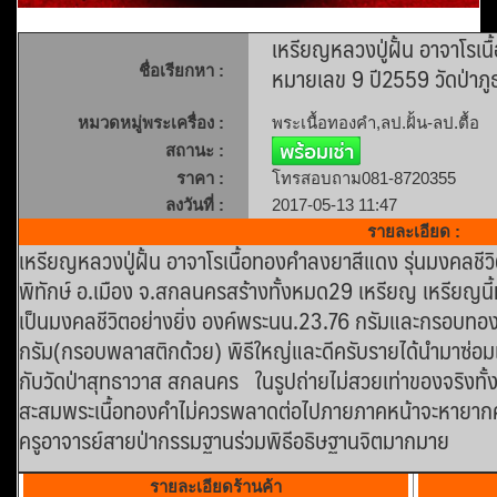
เหรียญหลวงปู่ฝั้น อาจาโรเน
หมายเลข 9 ปี2559 วัดป่าภู
ชื่อเรียกหา :
หมวดหมู่พระเครื่อง :
พระเนื้อทองคำ,ลป.ฝั้น-ลป.ตื้อ
สถานะ :
ราคา :
โทรสอบถาม081-8720355
ลงวันที่ :
2017-05-13 11:47
รายละเอียด :
เหรียญหลวงปู่ฝั้น อาจาโรเนื้อทองคำลงยาสีแดง รุ่นมงคลชีว
พิทักษ์ อ.เมือง จ.สกลนครสร้างทั้งหมด29 เหรียญ เหรียญนี้ห
เป็นมงคลชีวิตอย่างยิ่ง องค์พระนน.23.76 กรัมและกรอบทองย
กรัม(กรอบพลาสติกด้วย) พิธีใหญ่และดีครับรายได้นำมาซ่อมเส
กับวัดป่าสุทธาวาส สกลนคร ในรูปถ่ายไม่สวยเท่าของจริงทั้ง
สะสมพระเนื้อทองคำไม่ควรพลาดต่อไปภายภาคหน้าจะหายากครับ
ครูอาจารย์สายป่ากรรมฐานร่วมพิธีอธิษฐานจิตมากมาย
รายละเอียดร้านค้า