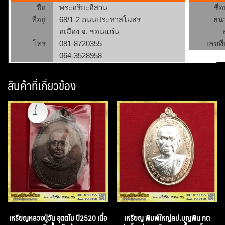
ชื่อ
พระอริยะอีสาน
ชื่
ที่อยู่
68/1-2 ถนนประชาสโมสร
ธน
อเมือง จ. ขอนแก่น
โทร
081-8720355
เลขที่
064-3528958
สินค้าที่เกี่ยวข้อง
เหรียญหลวงปู่วัน อุตตโม ปี2520 เนื้อ
เหรียญ พิมพ์ใหญ่ลป.บุญพิน กต