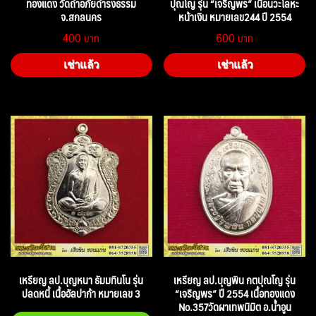
ทองแดง วัดถ้ำอภัยดำรงธรรม
ปุณโญ รุ่น “เจริญพร” เนื้อนวะโลหะ
จ.สกลนคร
หน้าเงิน หมายเลข244 ปี 2554
400
600
เช่าแล้ว
เช่าแล้ว
เหรียญ ลป.บุญหนา ธัมมทินโน รุ่น
เหรียญ ลป.บุญพิน กตปุณโญ รุ่น
ปลดหนี้ เนื้ออัลปาก้า หมายเลข 3
“เจริญพร” ปี 2554 เนื้อทองแดง
No.357วัดผาเทพนิมิต อ.น้ำอูน