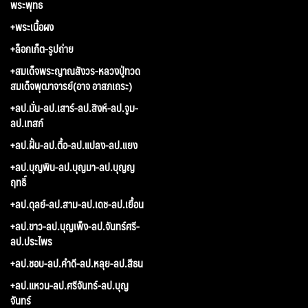
พระพุทธ
+พระเนื้อผง
+ล็อกเก็ต-รูปถ่าย
+สมเด็จพระญาณสังวร-หลวงปู่ทวด
สมเด็จพุฒาจารย์(อาจ อาสภเถระ)
+ลป.มั่น-ลป.เสาร์-ลป.สิงห์-ลป.จูม-
ลป.เทสก์
+ลป.ฝั้น-ลป.ตื้อ-ลป.แปลง-ลป.แยง
+ลป.บุญพิน-ลป.บุญมา-ลป.บุญญ
ฤทธิ์
+ลป.ดุลย์-ลป.สาม-ลป.เดช-ลป.เยื้อน
+ลป.ขาว-ลป.บุญเพ็ง-ลป.จันทร์ศรี-
ลป.ประไพร
+ลป.ชอบ-ลป.คำดี-ลป.หลุย-ลป.สีธน
+ลป.แหวน-ลป.ศรีจันทร์-ลป.บุญ
จันทร์