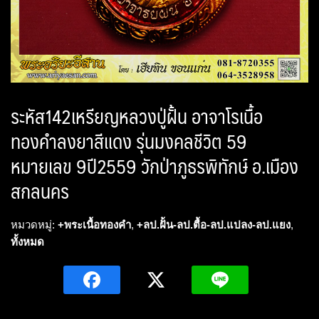
ระหัส142เหรียญหลวงปู่ฝั้น อาจาโรเนื้อ
ทองคำลงยาสีแดง รุ่นมงคลชีวิต 59
หมายเลข 9ปี2559 วักป่าภูธรพิทักษ์ อ.เมือง
สกลนคร
หมวดหมู่:
+พระเนื้อทองคำ
,
+ลป.ฝั้น-ลป.ตื้อ-ลป.แปลง-ลป.แยง
,
ทั้งหมด