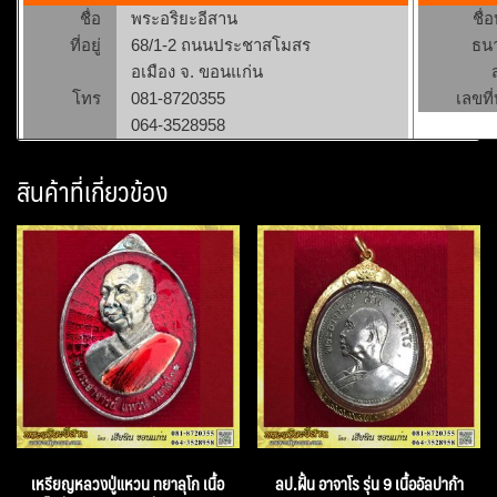
ชื่อ
พระอริยะอีสาน
ชื่
ที่อยู่
68/1-2 ถนนประชาสโมสร
ธน
อเมือง จ. ขอนแก่น
โทร
081-8720355
เลขที่
064-3528958
สินค้าที่เกี่ยวข้อง
เหรียญหลวงปู่แหวน ทยาลุโก เนื้อ
ลป.ฝั้น อาจาโร รุ่น 9 เนื้ออัลปาก้า