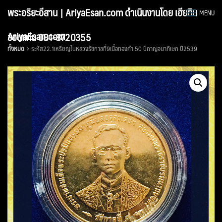
Skip
พระอริยะอีสาน | AriyaEsan.com ดำเนินงานโดย เฮียทิน
MENU
to
content
AriyaEsan.com
ขอนแก่น 081-8720355
ทั้งหมด
ระหัส22.1เหรียญในหลวงรัชกาลที่9เนื้อทองคำ 50 ปีกาญจนาภิเษก ปี2539