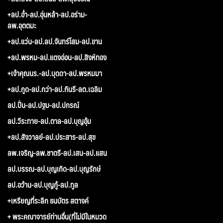
+ลป.อ่ำ-ลป.อุ่นหล้า-ลป.อร่าม-
ลพ.อุตตมะ
+ลป.แว่น-ลป.ลป.จันทร์โสม-ลป.ขาน
+ลป.พรหม-ลป.แตงอ่อน-ลป.สิงห์ทอง
+เจ้าคุณนร.-ลป.บุดดา-ลป.พรหมมา
+ลป.กูด-ลป.กว่า-ลป.กินรี-ลต.เฉลิม
ลป.ปั่น-ลป.ปฐม-ลป.ปกรณ์
ลป.วีระทาย-ลป.ตาล-ลป.บุญอุ้ม
+ลป.สังวาลย์-ลป.ประสาร-ลป.สุข
ลพ.เจริญ-ลพ.ชาตรี-ลป.เสน-ลป.แสน
ลป.บรรณ-ลป.บุญเกิด-ลป.บุญรักษ์
ลป.อว้าน-ลป.บุญกู้-ลป.ทูล
+เหรียญที่ระลึก ธนบัตร สตางค์
+ พระคณาจารย์ท่านอื่น(ที่ไม่มีในหมวด