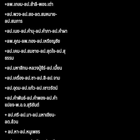
+ลพ.เกษม-ลป.สำลี-พอจ.เต่า
+ลป.พวง-ลป.สอ-ลต.สมหมาย-
ลป.สมภาร
+ลป.เนย-ลป.คำบุ-ลป.คำภา-ลป.คำผา
+ลพ.คูณ-ลพ.ทอง-ลป.เหรียญชัย
+ลป.เคน-ลป.สมชาย-ลป.สุดใจ-ลป.สุ
ธรรม
+ลป.มหาสีทน-หลวงปู่ธีร์-ลป.เมี้ยน
+ลป.เครื่อง-ลป.ชา-ลป.สี-ลป.จาม
+ลป.อุดม-ลป.แก้ว-ลป.เชาวรัตน์
+ลป.คำพันธ์-ลป.คำพอง-ลป.คำ
แปลง-พ.อ.จ.สุริยันต์
+ ลป.ศรี-ลป.มา-ลป.มหาเขียน-
ลต.ล้วน
+ ลป.หา-ลป.หนูเพชร