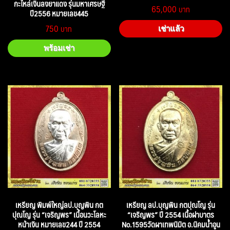
กะไหล่เงินลงยาแดง รุ่นมหาเศรษฐี
65,000
ปี2556 หมายเลข445
750
เช่าแล้ว
พร้อมเช่า
เหรียญ พิมพ์ใหญ่ลป.บุญพิน กต
เหรียญ ลป.บุญพิน กตปุณโญ รุ่น
ปุณโญ รุ่น “เจริญพร” เนื้อนวะโลหะ
“เจริญพร” ปี 2554 เนื้อฝาบาตร
หน้าเงิน หมายเลข244 ปี 2554
No.1595วัดผาเทพนิมิต อ.นิคมน้ำอูน