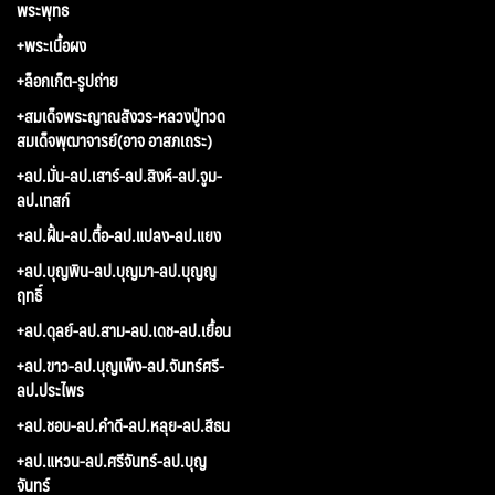
พระพุทธ
+พระเนื้อผง
+ล็อกเก็ต-รูปถ่าย
+สมเด็จพระญาณสังวร-หลวงปู่ทวด
สมเด็จพุฒาจารย์(อาจ อาสภเถระ)
+ลป.มั่น-ลป.เสาร์-ลป.สิงห์-ลป.จูม-
ลป.เทสก์
+ลป.ฝั้น-ลป.ตื้อ-ลป.แปลง-ลป.แยง
+ลป.บุญพิน-ลป.บุญมา-ลป.บุญญ
ฤทธิ์
+ลป.ดุลย์-ลป.สาม-ลป.เดช-ลป.เยื้อน
+ลป.ขาว-ลป.บุญเพ็ง-ลป.จันทร์ศรี-
ลป.ประไพร
+ลป.ชอบ-ลป.คำดี-ลป.หลุย-ลป.สีธน
+ลป.แหวน-ลป.ศรีจันทร์-ลป.บุญ
จันทร์