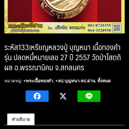
ระหัส133เหรียญหลวงปู่ บุญหนา เนื้อทองคำ
รุ่น ปลดหนี้หมายเลข 27 ปี 2557 วัดป่าโสตถิ
ผล อ.พรรณานิคม จ.สกลนคร
หมวดหมู่:
+พระเนื้อทองคำ
,
+ลป.บุญหนา-ลป.ผ่าน
,
ทั้งหมด
คำอธิบาย