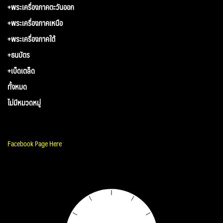
+พระเครื่องภาคตะวันออก
+พระเครื่องภาคเหนือ
+พระเครื่องภาคใต้
+ธนบัตร
+เบ็ดเตล็ด
ทั้งหมด
ไม่มีหมวดหมู่
Facebook Page Here