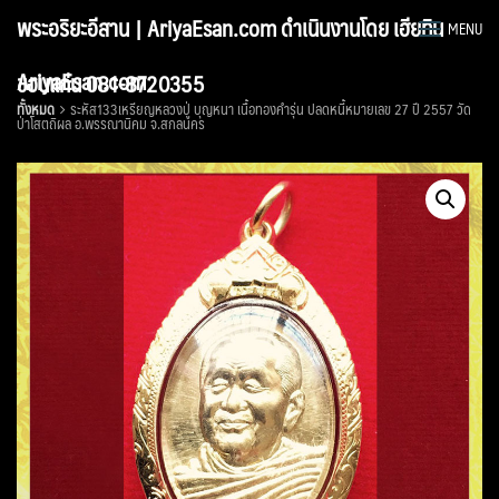
Skip
พระอริยะอีสาน | AriyaEsan.com ดำเนินงานโดย เฮียทิน
MENU
to
content
AriyaEsan.com
ขอนแก่น 081-8720355
ทั้งหมด
ระหัส133เหรียญหลวงปู่ บุญหนา เนื้อทองคำรุ่น ปลดหนี้หมายเลข 27 ปี 2557 วัด
ป่าโสตถิผล อ.พรรณานิคม จ.สกลนคร