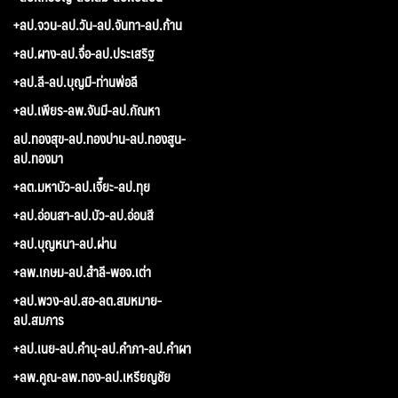
+ลป.จวน-ลป.วัน-ลป.จันทา-ลป.ก้าน
+ลป.ผาง-ลป.จื่อ-ลป.ประเสริฐ
+ลป.ลี-ลป.บุญมี-ท่านพ่อลี
+ลป.เพียร-ลพ.จันมี-ลป.กัณหา
ลป.ทองสุข-ลป.ทองปาน-ลป.ทองสูน-
ลป.ทองมา
+ลต.มหาบัว-ลป.เจี๊ยะ-ลป.ทุย
+ลป.อ่อนสา-ลป.บัว-ลป.อ่อนสี
+ลป.บุญหนา-ลป.ผ่าน
+ลพ.เกษม-ลป.สำลี-พอจ.เต่า
+ลป.พวง-ลป.สอ-ลต.สมหมาย-
ลป.สมภาร
+ลป.เนย-ลป.คำบุ-ลป.คำภา-ลป.คำผา
+ลพ.คูณ-ลพ.ทอง-ลป.เหรียญชัย