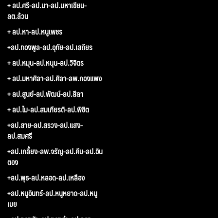
+ ลป.ศรี-ลป.มา-ลป.มหาเขียน-
ลต.ล้วน
+ ลป.หา-ลป.หนูเพชร
+ลป.ทองพูล-ลป.อุทัย-ลป.เสถียร
+ ลป.หมุน-ลป.หนุน-ลป.วิจิตร
+ ลป.มหาศิลา-ลป.ศิลา-ลพ.กองแพง
+ ลป.สูนย์-ลป.พัฒน์-ลป.สีลา
+ ลป.ไม-ลป.สมเกียรติ-ลป.พิชิต
+ลป.สาย-ลป.สรวง-ลป.แสง-
ลป.สมศรี
+ลป.เกลี้ยง-ลพ.จรัญ-ลป.คีบ-ลป.อิน
ตอง
+ลป.พุธ-ลป.หลอด-ลป.เหลือง
+ลป.หนูอินทร์-ลป.หนูหยาด-ลป.หนู
เมย