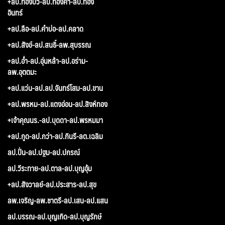
+ลป.ทองบัว-ลป.ทองคำ-ลป.ทอง
อินทร์
+ลป.ลือ-ลป.คำบ่อ-ลป.คลาด
+ลป.สังข์-ลป.สนธิ์-ลพ.สุบรรณ
+ลป.อ่ำ-ลป.อุ่นหล้า-ลป.อร่าม-
ลพ.อุตตมะ
+ลป.แว่น-ลป.ลป.จันทร์โสม-ลป.ขาน
+ลป.พรหม-ลป.แตงอ่อน-ลป.สิงห์ทอง
+เจ้าคุณนร.-ลป.บุดดา-ลป.พรหมมา
+ลป.กูด-ลป.กว่า-ลป.กินรี-ลต.เฉลิม
ลป.ปั่น-ลป.ปฐม-ลป.ปกรณ์
ลป.วีระทาย-ลป.ตาล-ลป.บุญอุ้ม
+ลป.สังวาลย์-ลป.ประสาร-ลป.สุข
ลพ.เจริญ-ลพ.ชาตรี-ลป.เสน-ลป.แสน
ลป.บรรณ-ลป.บุญเกิด-ลป.บุญรักษ์