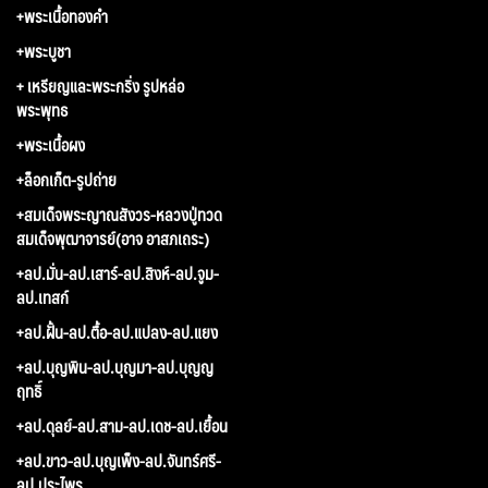
+พระเนื้อทองคำ
+พระบูชา
+ เหรียญและพระกริ่ง รูปหล่อ
พระพุทธ
+พระเนื้อผง
+ล็อกเก็ต-รูปถ่าย
+สมเด็จพระญาณสังวร-หลวงปู่ทวด
สมเด็จพุฒาจารย์(อาจ อาสภเถระ)
+ลป.มั่น-ลป.เสาร์-ลป.สิงห์-ลป.จูม-
ลป.เทสก์
+ลป.ฝั้น-ลป.ตื้อ-ลป.แปลง-ลป.แยง
+ลป.บุญพิน-ลป.บุญมา-ลป.บุญญ
ฤทธิ์
+ลป.ดุลย์-ลป.สาม-ลป.เดช-ลป.เยื้อน
+ลป.ขาว-ลป.บุญเพ็ง-ลป.จันทร์ศรี-
ลป.ประไพร