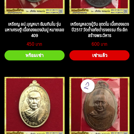
เหรียญ ลป.บุญหนา ธัมมทินโน รุ่น
เหรียญหลวงปู่วัน อุตตโม เนื้อทองแดง
มหาเศรษฐี เนื้อทองแดงมันปู หมายเลข
ปี2517 วัดถ้ำอภัยดำรงธรรม ที่ระลึก
409
สร้างพระวิหาร
450
600
พร้อมเช่า
เช่าแล้ว