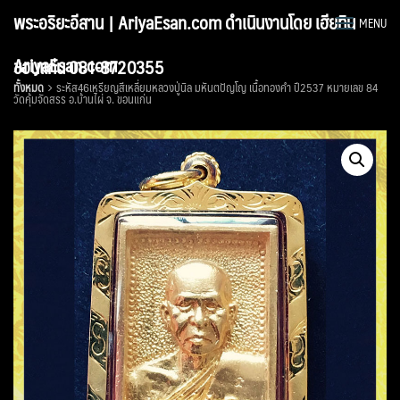
Skip
พระอริยะอีสาน | AriyaEsan.com ดำเนินงานโดย เฮียทิน
MENU
to
content
AriyaEsan.com
ขอนแก่น 081-8720355
ทั้งหมด
ระหัส46เหรียญสีเหลี่ยมหลวงปู่นิล มหันตปัญโญ เนื้อทองคำ ปี2537 หมายเลข 84
วัดคุ้มจัดสรร อ.บ้านไผ่ จ. ขอนแก่น