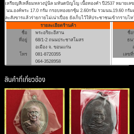
เหรียญสีเหลี่ยมหลวงปู่นิล มหันตปัญโญ เนื้อทองคำ ปี2537 หมายเลข 
นน.องค์พระ 17.0 กรัม กรอบทองยกซุ้ม 2.60กรัม รวมนน.19.60 กรัมครับ 
ละสังขารแล้วร่ายกายไม่เน่าเปื่อย ยังเก็บไว้ให้ประชาชนเข้ากราบไหว้
รายละเอียดร้านค้า
ชื่อ
พระอริยะอีสาน
ชื่
ที่อยู่
68/1-2 ถนนประชาสโมสร
ธน
อเมือง จ. ขอนแก่น
โทร
081-8720355
เลขที่
064-3528958
สินค้าที่เกี่ยวข้อง