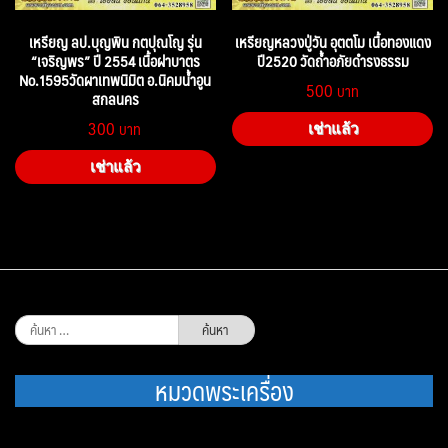
เหรียญ ลป.บุญพิน กตปุณโญ รุ่น
เหรียญหลวงปู่วัน อุตตโม เนื้อทองแดง
“เจริญพร” ปี 2554 เนื้อฝาบาตร
ปี2520 วัดถ้ำอภัยดำรงธรรม
No.1595วัดผาเทพนิมิต อ.นิคมน้ำอูน
500
สกลนคร
300
เช่าแล้ว
เช่าแล้ว
ค้นหา
สำหรับ:
หมวดพระเครื่อง