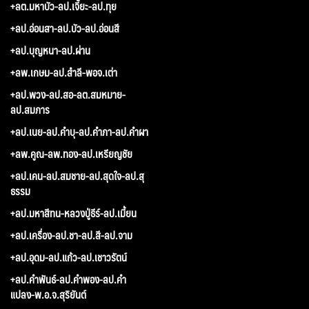
+ลต.มหาบัว-ลป.เจี๊ยะ-ลป.ทุย
+ลป.อ่อนสา-ลป.บัว-ลป.อ่อนสี
+ลป.บุญหนา-ลป.ผ่าน
+ลพ.เกษม-ลป.สำลี-พอจ.เต่า
+ลป.พวง-ลป.สอ-ลต.สมหมาย-
ลป.สมภาร
+ลป.เนย-ลป.คำบุ-ลป.คำภา-ลป.คำผา
+ลพ.คูณ-ลพ.ทอง-ลป.เหรียญชัย
+ลป.เคน-ลป.สมชาย-ลป.สุดใจ-ลป.สุ
ธรรม
+ลป.มหาสีทน-หลวงปู่ธีร์-ลป.เมี้ยน
+ลป.เครื่อง-ลป.ชา-ลป.สี-ลป.จาม
+ลป.อุดม-ลป.แก้ว-ลป.เชาวรัตน์
+ลป.คำพันธ์-ลป.คำพอง-ลป.คำ
แปลง-พ.อ.จ.สุริยันต์