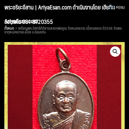
Skip
พระอริยะอีสาน | AriyaEsan.com ดำเนินงานโดย เฮียทิน
MENU
to
content
AriyaEsan.com
ขอนแก่น 081-8720355
ทั้งหมด
เหรียญพระวิสุทธิกิติสาร(หลวงพ่อคูณ วัดหนองแวง) เนื้อทองแดง ปี2536 วัดพระ
ธาตุหนองแวงอ.เมือง จ.ขอนแก่น