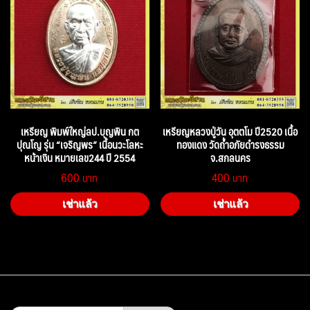
เหรียญ พิมพ์ใหญ่ลป.บุญพิน กต
เหรียญหลวงปู่วัน อุตตโม ปี2520 เนื้อ
ปุณโญ รุ่น “เจริญพร” เนื้อนวะโลหะ
ทองแดง วัดถ้ำอภัยดำรงธรรม
หน้าเงิน หมายเลข244 ปี 2554
จ.สกลนคร
600
400
เช่าแล้ว
เช่าแล้ว