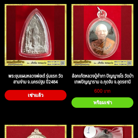
พระขุนแผนหลวงพ่อเต๋ รุ่นแรก วัด
ล้อกเก้ตหลวงปู่คำภา ปัญญาธโร วัดป่า
สามง่าม จ.นครปฐม ปี2484
เทพปัญญาราม อ.กุดจับ จ.อุดรธานี
600
เช่าแล้ว
พร้อมเช่า