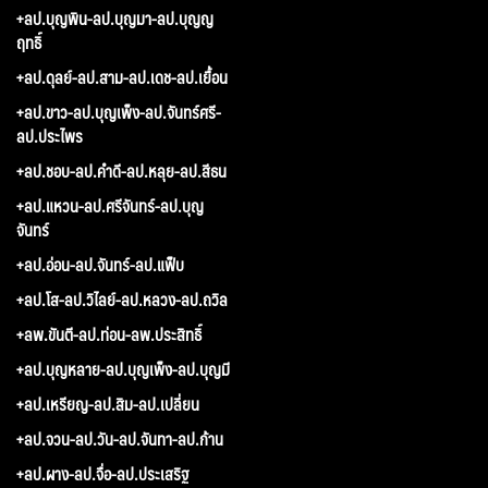
+ลป.บุญพิน-ลป.บุญมา-ลป.บุญญ
ฤทธิ์
+ลป.ดุลย์-ลป.สาม-ลป.เดช-ลป.เยื้อน
+ลป.ขาว-ลป.บุญเพ็ง-ลป.จันทร์ศรี-
ลป.ประไพร
+ลป.ชอบ-ลป.คำดี-ลป.หลุย-ลป.สีธน
+ลป.แหวน-ลป.ศรีจันทร์-ลป.บุญ
จันทร์
+ลป.อ่อน-ลป.จันทร์-ลป.แฟ็บ
+ลป.โส-ลป.วิไลย์-ลป.หลวง-ลป.ถวิล
+ลพ.ขันตี-ลป.ท่อน-ลพ.ประสิทธิ์
+ลป.บุญหลาย-ลป.บุญเพ็ง-ลป.บุญมี
+ลป.เหรียญ-ลป.สิม-ลป.เปลี่ยน
+ลป.จวน-ลป.วัน-ลป.จันทา-ลป.ก้าน
+ลป.ผาง-ลป.จื่อ-ลป.ประเสริฐ