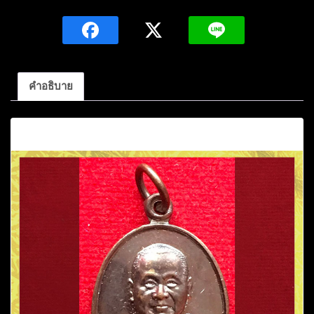
สุ
ทธิ
กิ
ติ
สาร(หลวง
คำอธิบาย
พ่อ
คูณ
คำอธิบาย
วัด
หนอง
แวง)
เนื้อ
ทองแดง
ปี2536
วัด
พระ
ธาตุ
หน
อง
แวงอ.เมือง