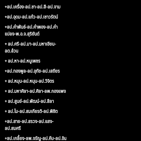
+ลป.เครื่อง-ลป.ชา-ลป.สี-ลป.จาม
+ลป.อุดม-ลป.แก้ว-ลป.เชาวรัตน์
+ลป.คำพันธ์-ลป.คำพอง-ลป.คำ
แปลง-พ.อ.จ.สุริยันต์
+ ลป.ศรี-ลป.มา-ลป.มหาเขียน-
ลต.ล้วน
+ ลป.หา-ลป.หนูเพชร
+ลป.ทองพูล-ลป.อุทัย-ลป.เสถียร
+ ลป.หมุน-ลป.หนุน-ลป.วิจิตร
+ ลป.มหาศิลา-ลป.ศิลา-ลพ.กองแพง
+ ลป.สูนย์-ลป.พัฒน์-ลป.สีลา
+ ลป.ไม-ลป.สมเกียรติ-ลป.พิชิต
+ลป.สาย-ลป.สรวง-ลป.แสง-
ลป.สมศรี
+ลป.เกลี้ยง-ลพ.จรัญ-ลป.คีบ-ลป.อิน