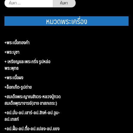
ค้นหา
สำหรับ:
หมวดพระเครื่อง
+พระเนื้อทองคำ
+พระบูชา
+ เหรียญและพระกริ่ง รูปหล่อ
พระพุทธ
+พระเนื้อผง
+ล็อกเก็ต-รูปถ่าย
+สมเด็จพระญาณสังวร-หลวงปู่ทวด
สมเด็จพุฒาจารย์(อาจ อาสภเถระ)
+ลป.มั่น-ลป.เสาร์-ลป.สิงห์-ลป.จูม-
ลป.เทสก์
+ลป.ฝั้น-ลป.ตื้อ-ลป.แปลง-ลป.แยง