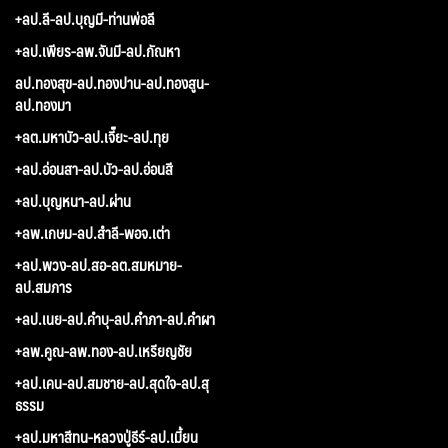
+ลป.ลี-ลป.บุญมี-ท่านพ่อลี
+ลป.เพียร-ลพ.จันมี-ลป.กัณหา
ลป.ทองสุข-ลป.ทองปาน-ลป.ทองสูน-
ลป.ทองมา
+ลต.มหาบัว-ลป.เจี๊ยะ-ลป.ทุย
+ลป.อ่อนสา-ลป.บัว-ลป.อ่อนสี
+ลป.บุญหนา-ลป.ผ่าน
+ลพ.เกษม-ลป.สำลี-พอจ.เต่า
+ลป.พวง-ลป.สอ-ลต.สมหมาย-
ลป.สมภาร
+ลป.เนย-ลป.คำบุ-ลป.คำภา-ลป.คำผา
+ลพ.คูณ-ลพ.ทอง-ลป.เหรียญชัย
+ลป.เคน-ลป.สมชาย-ลป.สุดใจ-ลป.สุ
ธรรม
+ลป.มหาสีทน-หลวงปู่ธีร์-ลป.เมี้ยน