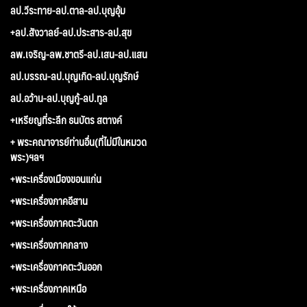
ลป.วีระทาย-ลป.ตาล-ลป.บุญอุ้ม
+ลป.สังวาลย์-ลป.ประสาร-ลป.สุข
ลพ.เจริญ-ลพ.ชาตรี-ลป.เสน-ลป.แสน
ลป.บรรณ-ลป.บุญเกิด-ลป.บุญรักษ์
ลป.อว้าน-ลป.บุญกู้-ลป.ทูล
+เหรียญที่ระลึก ธนบัตร สตางค์
+ พระคณาจารย์ท่านอื่น(ที่ไม่มีในหมวด
พระ)ฯลฯ
+พระเครื่องเมืองขอนแก่น
+พระเครื่องภาคอีสาน
+พระเครื่องภาคตะวันตก
+พระเครื่องภาคกลาง
+พระเครื่องภาคตะวันออก
+พระเครื่องภาคเหนือ