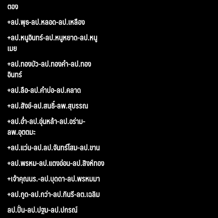
ตอง
+ลป.พุธ-ลป.หลอด-ลป.เหลือง
+ลป.หนูอินทร์-ลป.หนูหยาด-ลป.หนู
เมย
+ลป.ทองบัว-ลป.ทองคำ-ลป.ทอง
อินทร์
+ลป.ลือ-ลป.คำบ่อ-ลป.คลาด
+ลป.สังข์-ลป.สนธิ์-ลพ.สุบรรณ
+ลป.อ่ำ-ลป.อุ่นหล้า-ลป.อร่าม-
ลพ.อุตตมะ
+ลป.แว่น-ลป.ลป.จันทร์โสม-ลป.ขาน
+ลป.พรหม-ลป.แตงอ่อน-ลป.สิงห์ทอง
+เจ้าคุณนร.-ลป.บุดดา-ลป.พรหมมา
+ลป.กูด-ลป.กว่า-ลป.กินรี-ลต.เฉลิม
ลป.ปั่น-ลป.ปฐม-ลป.ปกรณ์