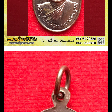
จ.ขอนแก่น
ชิ้น