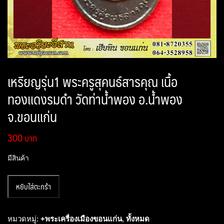
เหรียญรุ่น1 พระครูสุคนธ์สารคุณ เนื้อ
ทองแดงรมดำ วัดท่าน้ำพอง อ.น้ำพอง
จ.ขอนแก่น
300
มีสินค้า
จำนวน
หยิบใส่ตะกร้า
เหรียญ
รุ่น1
พระครู
หมวดหมู่:
+พระเครื่องเมืองขอนแก่น
,
ทั้งหมด