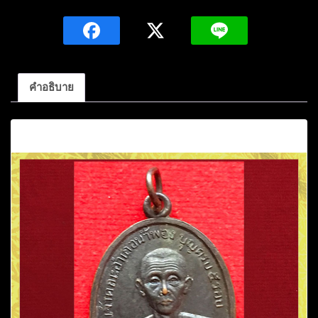
สุคนธ์
สาร
คุณ
เนื้อ
ทองแดง
คำอธิบาย
รมดำ
วัด
คำอธิบาย
ท่าน้ำ
พอง
อ.น้ำพอง
จ.ขอนแก่น
ชิ้น