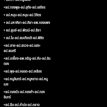
+ลป.ทองพูล-ลป.อุทัย-ลป.เสถียร
+ ลป.หมุน-ลป.หนุน-ลป.วิจิตร
+ ลป.มหาศิลา-ลป.ศิลา-ลพ.กองแพง
+ ลป.สูนย์-ลป.พัฒน์-ลป.สีลา
+ ลป.ไม-ลป.สมเกียรติ-ลป.พิชิต
+ลป.สาย-ลป.สรวง-ลป.แสง-
ลป.สมศรี
+ลป.เกลี้ยง-ลพ.จรัญ-ลป.คีบ-ลป.อิน
ตอง
+ลป.พุธ-ลป.หลอด-ลป.เหลือง
+ลป.หนูอินทร์-ลป.หนูหยาด-ลป.หนู
เมย
+ลป.ทองบัว-ลป.ทองคำ-ลป.ทอง
อินทร์
+ลป.ลือ-ลป.คำบ่อ-ลป.คลาด