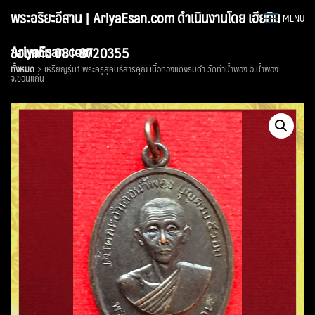
Skip
พระอริยะอีสาน | AriyaEsan.com ดำเนินงานโดย เฮียทิน
MENU
to
content
AriyaEsan.com
ขอนแก่น 081-8720355
ทั้งหมด
เหรียญรุ่น1 พระครูสุคนธ์สารคุณ เนื้อทองแดงรมดำ วัดท่าน้ำพอง อ.น้ำพอง
จ.ขอนแก่น