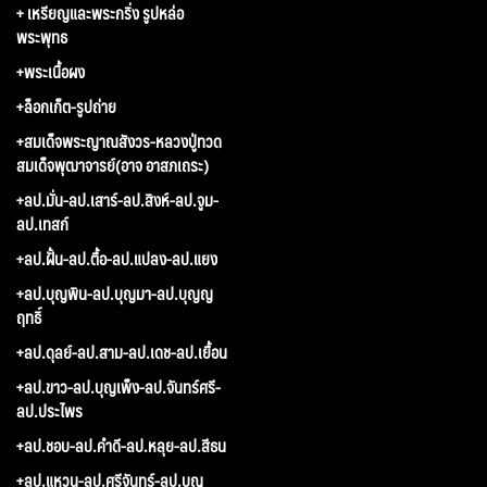
+ เหรียญและพระกริ่ง รูปหล่อ
พระพุทธ
+พระเนื้อผง
+ล็อกเก็ต-รูปถ่าย
+สมเด็จพระญาณสังวร-หลวงปู่ทวด
สมเด็จพุฒาจารย์(อาจ อาสภเถระ)
+ลป.มั่น-ลป.เสาร์-ลป.สิงห์-ลป.จูม-
ลป.เทสก์
+ลป.ฝั้น-ลป.ตื้อ-ลป.แปลง-ลป.แยง
+ลป.บุญพิน-ลป.บุญมา-ลป.บุญญ
ฤทธิ์
+ลป.ดุลย์-ลป.สาม-ลป.เดช-ลป.เยื้อน
+ลป.ขาว-ลป.บุญเพ็ง-ลป.จันทร์ศรี-
ลป.ประไพร
+ลป.ชอบ-ลป.คำดี-ลป.หลุย-ลป.สีธน
+ลป.แหวน-ลป.ศรีจันทร์-ลป.บุญ