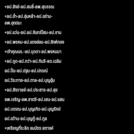
+ลป.สังข์-ลป.สนธิ์-ลพ.สุบรรณ
+ลป.อ่ำ-ลป.อุ่นหล้า-ลป.อร่าม-
ลพ.อุตตมะ
+ลป.แว่น-ลป.ลป.จันทร์โสม-ลป.ขาน
+ลป.พรหม-ลป.แตงอ่อน-ลป.สิงห์ทอง
+เจ้าคุณนร.-ลป.บุดดา-ลป.พรหมมา
+ลป.กูด-ลป.กว่า-ลป.กินรี-ลต.เฉลิม
ลป.ปั่น-ลป.ปฐม-ลป.ปกรณ์
ลป.วีระทาย-ลป.ตาล-ลป.บุญอุ้ม
+ลป.สังวาลย์-ลป.ประสาร-ลป.สุข
ลพ.เจริญ-ลพ.ชาตรี-ลป.เสน-ลป.แสน
ลป.บรรณ-ลป.บุญเกิด-ลป.บุญรักษ์
ลป.อว้าน-ลป.บุญกู้-ลป.ทูล
+เหรียญที่ระลึก ธนบัตร สตางค์