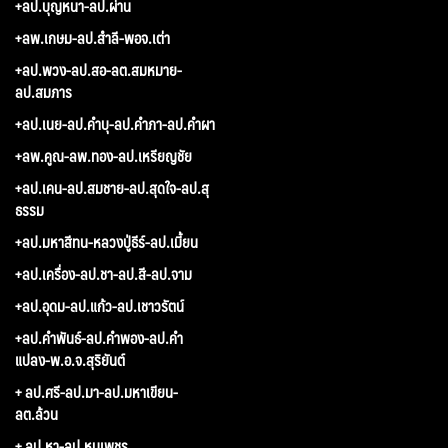
+ลป.บุญหนา-ลป.ผ่าน
+ลพ.เกษม-ลป.สำลี-พอจ.เต่า
+ลป.พวง-ลป.สอ-ลต.สมหมาย-
ลป.สมภาร
+ลป.เนย-ลป.คำบุ-ลป.คำภา-ลป.คำผา
+ลพ.คูณ-ลพ.ทอง-ลป.เหรียญชัย
+ลป.เคน-ลป.สมชาย-ลป.สุดใจ-ลป.สุ
ธรรม
+ลป.มหาสีทน-หลวงปู่ธีร์-ลป.เมี้ยน
+ลป.เครื่อง-ลป.ชา-ลป.สี-ลป.จาม
+ลป.อุดม-ลป.แก้ว-ลป.เชาวรัตน์
+ลป.คำพันธ์-ลป.คำพอง-ลป.คำ
แปลง-พ.อ.จ.สุริยันต์
+ ลป.ศรี-ลป.มา-ลป.มหาเขียน-
ลต.ล้วน
+ ลป.หา-ลป.หนูเพชร