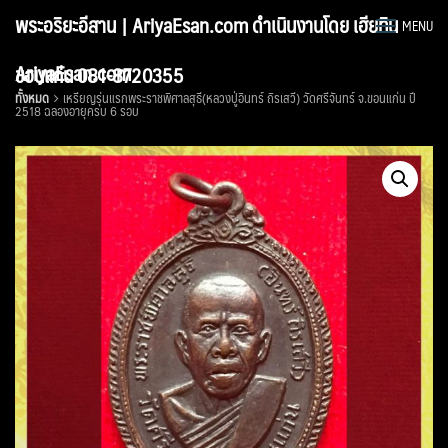
Skip
พระอริยะอีสาน | AriyaEsan.com ดำเนินงานโดย เฮียทิน
MENU
to
content
AriyaEsan.com
ขอนแก่น 081-8720355
ทั้งหมด
เหรียญรุ่นแรกพระราชพิศาลสุธี(หลวงปู่อินทร์ ถิรเสวี) วัดศรีจันทร์ จ.ขอนแก่น ปี
2518 ฉลองอายุครบ 6 รอบ