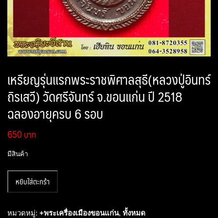
เหรียญรุ่นแรกพระราชพิศาลสุธี(หลวงปู่อินทร์
ถิรเสวี) วัดศรีจันทร์ จ.ขอนแก่น ปี 2518
ฉลองอายุครบ 6 รอบ
650
มีสินค้า
จำนวน
หยิบใส่ตะกร้า
เหรียญ
รุ่น
แรก
หมวดหมู่:
+พระเครื่องเมืองขอนแก่น
,
ทั้งหมด