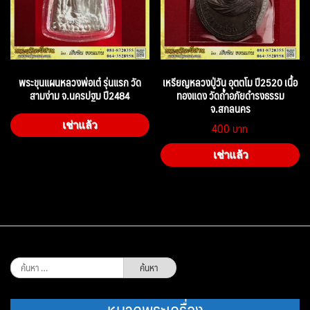
พระขุนแผนหลวงพ่อเต๋ รุ่นแรก วัด
เหรียญหลวงปู่วัน อุตตโม ปี2520 เนื้อ
สามง่าม จ.นครปฐม ปี2484
ทองแดง วัดถ้ำอภัยดำรงธรรม
จ.สกลนคร
400
เช่าแล้ว
เช่าแล้ว
ค้นหา
สำหรับ:
หมวดพระเครื่อง