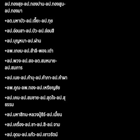
ลป.ทองสุข-ลป.ทองปาน-ลป.ทองสูน-
ลป.ทองมา
+ลต.มหาบัว-ลป.เจี๊ยะ-ลป.ทุย
+ลป.อ่อนสา-ลป.บัว-ลป.อ่อนสี
+ลป.บุญหนา-ลป.ผ่าน
+ลพ.เกษม-ลป.สำลี-พอจ.เต่า
+ลป.พวง-ลป.สอ-ลต.สมหมาย-
ลป.สมภาร
+ลป.เนย-ลป.คำบุ-ลป.คำภา-ลป.คำผา
+ลพ.คูณ-ลพ.ทอง-ลป.เหรียญชัย
+ลป.เคน-ลป.สมชาย-ลป.สุดใจ-ลป.สุ
ธรรม
+ลป.มหาสีทน-หลวงปู่ธีร์-ลป.เมี้ยน
+ลป.เครื่อง-ลป.ชา-ลป.สี-ลป.จาม
+ลป.อุดม-ลป.แก้ว-ลป.เชาวรัตน์