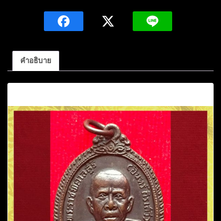
พระ
ราช
พิศาล
สุธี(หลวง
ปู่
คำอธิบาย
อินทร์
ถิร
คำอธิบาย
เสวี)
วัด
ศรีจันทร์
จ.ขอนแก่น
ปี
2518
ฉลอง
อายุ
ครบ
6
รอบ
ชิ้น