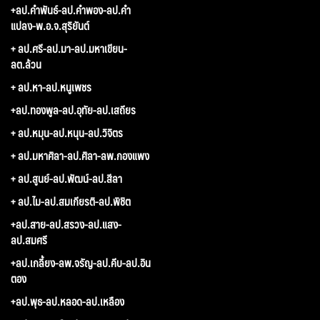
+ลป.คำพันธ์-ลป.คำพอง-ลป.คำ
แปลง-พ.อ.จ.สุริยันต์
+ ลป.ศรี-ลป.มา-ลป.มหาเขียน-
ลต.ล้วน
+ ลป.หา-ลป.หนูเพชร
+ลป.ทองพูล-ลป.อุทัย-ลป.เสถียร
+ ลป.หมุน-ลป.หนุน-ลป.วิจิตร
+ ลป.มหาศิลา-ลป.ศิลา-ลพ.กองแพง
+ ลป.สูนย์-ลป.พัฒน์-ลป.สีลา
+ ลป.ไม-ลป.สมเกียรติ-ลป.พิชิต
+ลป.สาย-ลป.สรวง-ลป.แสง-
ลป.สมศรี
+ลป.เกลี้ยง-ลพ.จรัญ-ลป.คีบ-ลป.อิน
ตอง
+ลป.พุธ-ลป.หลอด-ลป.เหลือง