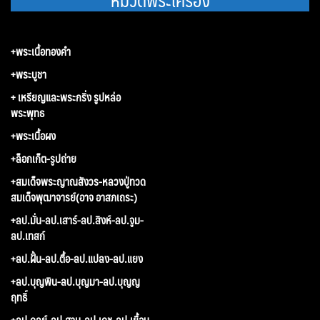
+พระเนื้อทองคำ
+พระบูชา
+ เหรียญและพระกริ่ง รูปหล่อ
พระพุทธ
+พระเนื้อผง
+ล็อกเก็ต-รูปถ่าย
+สมเด็จพระญาณสังวร-หลวงปู่ทวด
สมเด็จพุฒาจารย์(อาจ อาสภเถระ)
+ลป.มั่น-ลป.เสาร์-ลป.สิงห์-ลป.จูม-
ลป.เทสก์
+ลป.ฝั้น-ลป.ตื้อ-ลป.แปลง-ลป.แยง
+ลป.บุญพิน-ลป.บุญมา-ลป.บุญญ
ฤทธิ์
+ลป.ดุลย์-ลป.สาม-ลป.เดช-ลป.เยื้อน