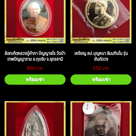
ล้อกเก้ตหลวงปู่คำภา ปัญญาธโร วัดป่า
เหรียญ ลป.บุญหนา ธัมมทินโน รุ่น
เทพปัญญาราม อ.กุดจับ จ.อุดรธานี
ยันต์ดวง
600
550
พร้อมเช่า
พร้อมเช่า