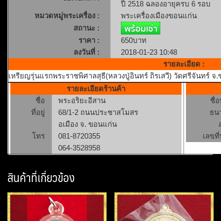
ปี 2518 ฉลองอายุครบ 6 รอบ
หมวดหมู่พระเครื่อง :
พระเครื่องเมืองขอนแก่น
สถานะ :
ราคา :
650บาท
ลงวันที่ :
2018-01-23 10:48
รายละเอียด :
เหรียญรุ่นแรกพระราชพิศาลสุธี(หลวงปู่อินทร์ ถิรเสวี) วัดศรีจันทร์
รายละเอียดร้านค้า
ชื่อ
พระอริยะอีสาน
ชื่
ที่อยู่
68/1-2 ถนนประชาสโมสร
ธน
อเมือง จ. ขอนแก่น
โทร
081-8720355
เลขที่
064-3528958
สินค้าที่เกี่ยวข้อง