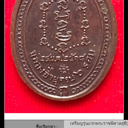
เหรียญรุ่นแรกพระราชพิศาลสุธี(หล
ชื่อเรียกหา :