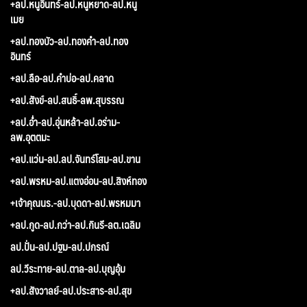
+ลป.หนูอินทร์-ลป.หนูหยาด-ลป.หนู
เมย
+ลป.ทองบัว-ลป.ทองคำ-ลป.ทอง
อินทร์
+ลป.ลือ-ลป.คำบ่อ-ลป.คลาด
+ลป.สังข์-ลป.สนธิ์-ลพ.สุบรรณ
+ลป.อ่ำ-ลป.อุ่นหล้า-ลป.อร่าม-
ลพ.อุตตมะ
+ลป.แว่น-ลป.ลป.จันทร์โสม-ลป.ขาน
+ลป.พรหม-ลป.แตงอ่อน-ลป.สิงห์ทอง
+เจ้าคุณนร.-ลป.บุดดา-ลป.พรหมมา
+ลป.กูด-ลป.กว่า-ลป.กินรี-ลต.เฉลิม
ลป.ปั่น-ลป.ปฐม-ลป.ปกรณ์
ลป.วีระทาย-ลป.ตาล-ลป.บุญอุ้ม
+ลป.สังวาลย์-ลป.ประสาร-ลป.สุข