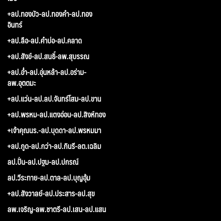
+ลป.ทองบัว-ลป.ทองคำ-ลป.ทอง
อินทร์
+ลป.ลือ-ลป.คำบ่อ-ลป.คลาด
+ลป.สังข์-ลป.สนธิ์-ลพ.สุบรรณ
+ลป.อ่ำ-ลป.อุ่นหล้า-ลป.อร่าม-
ลพ.อุตตมะ
+ลป.แว่น-ลป.ลป.จันทร์โสม-ลป.ขาน
+ลป.พรหม-ลป.แตงอ่อน-ลป.สิงห์ทอง
+เจ้าคุณนร.-ลป.บุดดา-ลป.พรหมมา
+ลป.กูด-ลป.กว่า-ลป.กินรี-ลต.เฉลิม
ลป.ปั่น-ลป.ปฐม-ลป.ปกรณ์
ลป.วีระทาย-ลป.ตาล-ลป.บุญอุ้ม
+ลป.สังวาลย์-ลป.ประสาร-ลป.สุข
ลพ.เจริญ-ลพ.ชาตรี-ลป.เสน-ลป.แสน