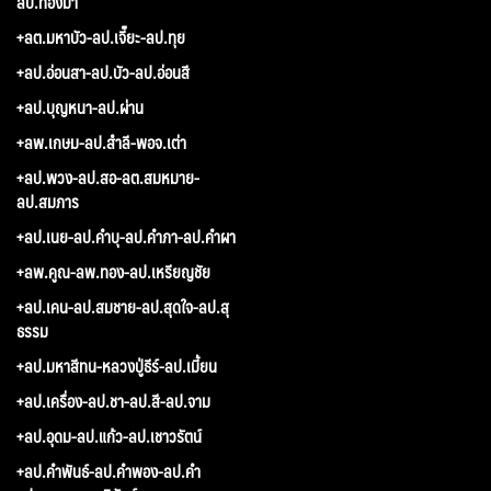
ลป.ทองมา
+ลต.มหาบัว-ลป.เจี๊ยะ-ลป.ทุย
+ลป.อ่อนสา-ลป.บัว-ลป.อ่อนสี
+ลป.บุญหนา-ลป.ผ่าน
+ลพ.เกษม-ลป.สำลี-พอจ.เต่า
+ลป.พวง-ลป.สอ-ลต.สมหมาย-
ลป.สมภาร
+ลป.เนย-ลป.คำบุ-ลป.คำภา-ลป.คำผา
+ลพ.คูณ-ลพ.ทอง-ลป.เหรียญชัย
+ลป.เคน-ลป.สมชาย-ลป.สุดใจ-ลป.สุ
ธรรม
+ลป.มหาสีทน-หลวงปู่ธีร์-ลป.เมี้ยน
+ลป.เครื่อง-ลป.ชา-ลป.สี-ลป.จาม
+ลป.อุดม-ลป.แก้ว-ลป.เชาวรัตน์
+ลป.คำพันธ์-ลป.คำพอง-ลป.คำ