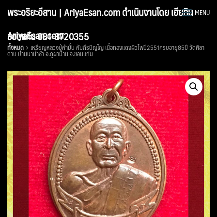
Skip
พระอริยะอีสาน | AriyaEsan.com ดำเนินงานโดย เฮียทิน
MENU
to
content
AriyaEsan.com
ขอนแก่น 081-8720355
ทั้งหมด
เหรียญหลวงปู่คำมั่น คัมภีรปัญโญ เนื้อทองแดงผิวไฟปี2551ครบอายุ85ปี วัดศิลา
ดาษ บ้านนาน้ำซำ อ.ภูผาม่าน จ.ขอนแก่น