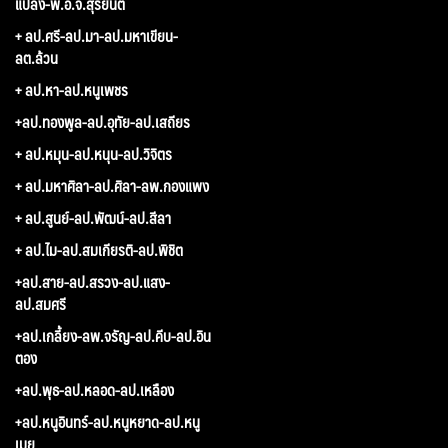
แปลง-พ.อ.จ.สุริยันต์
+ ลป.ศรี-ลป.มา-ลป.มหาเขียน-
ลต.ล้วน
+ ลป.หา-ลป.หนูเพชร
+ลป.ทองพูล-ลป.อุทัย-ลป.เสถียร
+ ลป.หมุน-ลป.หนุน-ลป.วิจิตร
+ ลป.มหาศิลา-ลป.ศิลา-ลพ.กองแพง
+ ลป.สูนย์-ลป.พัฒน์-ลป.สีลา
+ ลป.ไม-ลป.สมเกียรติ-ลป.พิชิต
+ลป.สาย-ลป.สรวง-ลป.แสง-
ลป.สมศรี
+ลป.เกลี้ยง-ลพ.จรัญ-ลป.คีบ-ลป.อิน
ตอง
+ลป.พุธ-ลป.หลอด-ลป.เหลือง
+ลป.หนูอินทร์-ลป.หนูหยาด-ลป.หนู
เมย