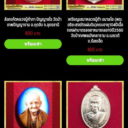
ล้อกเก้ตหลวงปู่คำภา ปัญญาธโร วัดป่า
เหรียญเสมาหลวงปู่ถ้า อนาลโย (พระ
เทพปัญญาราม อ.กุดจับ จ.อุดรธานี
อริยะสงฆ์5แผ่นดิน)ครบอายุ104ปีเนื้อ
ทองฝาบาตรลงยาหมายเลข10ปี2560
600
วัดป่าทศพลมังคลาราม อ.เมยวดี
จ.ร้อยเอ็ด
พร้อมเช่า
400
พร้อมเช่า