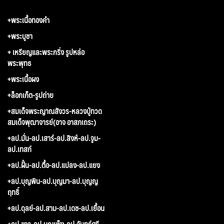
+พระเนื้อทองคำ
+พระบูชา
+ เหรียญและพระกริ่ง รูปหล่อ
พระพุทธ
+พระเนื้อผง
+ล็อกเก็ต-รูปถ่าย
+สมเด็จพระญาณสังวร-หลวงปู่ทวด
สมเด็จพุฒาจารย์(อาจ อาสภเถระ)
+ลป.มั่น-ลป.เสาร์-ลป.สิงห์-ลป.จูม-
ลป.เทสก์
+ลป.ฝั้น-ลป.ตื้อ-ลป.แปลง-ลป.แยง
+ลป.บุญพิน-ลป.บุญมา-ลป.บุญญ
ฤทธิ์
+ลป.ดุลย์-ลป.สาม-ลป.เดช-ลป.เยื้อน
+ลป.ขาว-ลป.บุญเพ็ง-ลป.จันทร์ศรี-