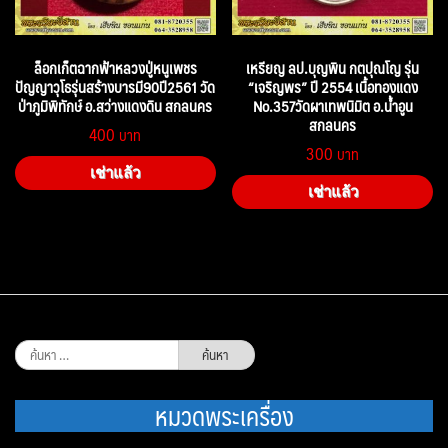
ล็อกเก็ตฉากฟ้าหลวงปู่หนูเพชร
เหรียญ ลป.บุญพิน กตปุณโญ รุ่น
ปัญญาวุโธรุ่นสร้างบารมี90ปี2561 วัด
“เจริญพร” ปี 2554 เนื้อทองแดง
ป่าภูมิพิทักษ์ อ.สว่างแดงดิน สกลนคร
No.357วัดผาเทพนิมิต อ.น้ำอูน
สกลนคร
400
300
เช่าแล้ว
เช่าแล้ว
ค้นหา
สำหรับ:
หมวดพระเครื่อง