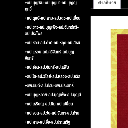
+ลป.บุญพิน-ลป.บุญมา-ลป.บุญญ
คำอธิบาย
ฤทธิ์
+ลป.ดุลย์-ลป.สาม-ลป.เดช-ลป.เยื้อน
คำอธิบาย
+ลป.ขาว-ลป.บุญเพ็ง-ลป.จันทร์ศรี-
ลป.ประไพร
+ลป.ชอบ-ลป.คำดี-ลป.หลุย-ลป.สีธน
+ลป.แหวน-ลป.ศรีจันทร์-ลป.บุญ
จันทร์
+ลป.อ่อน-ลป.จันทร์-ลป.แฟ็บ
+ลป.โส-ลป.วิไลย์-ลป.หลวง-ลป.ถวิล
+ลพ.ขันตี-ลป.ท่อน-ลพ.ประสิทธิ์
+ลป.บุญหลาย-ลป.บุญเพ็ง-ลป.บุญมี
+ลป.เหรียญ-ลป.สิม-ลป.เปลี่ยน
+ลป.จวน-ลป.วัน-ลป.จันทา-ลป.ก้าน
+ลป.ผาง-ลป.จื่อ-ลป.ประเสริฐ