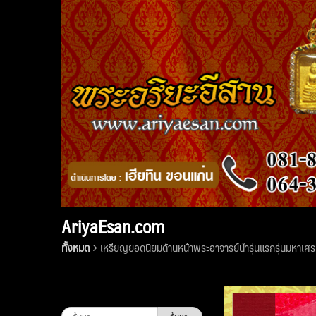
Skip
to
content
AriyaEsan.com
ทั้งหมด
เหรียญยอดนิยมด้านหน้าพระอาจารย์นำรุ่นแรกรุ่นมหาเศร
ค้นหา