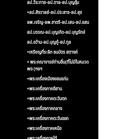
ลป.วีระทาย-ลป.ตาล-ลป.บุญอุ้ม
+ลป.สังวาลย์-ลป.ประสาร-ลป.สุข
ลพ.เจริญ-ลพ.ชาตรี-ลป.เสน-ลป.แสน
ลป.บรรณ-ลป.บุญเกิด-ลป.บุญรักษ์
ลป.อว้าน-ลป.บุญกู้-ลป.ทูล
+เหรียญที่ระลึก ธนบัตร สตางค์
+ พระคณาจารย์ท่านอื่น(ที่ไม่มีในหมวด
พระ)ฯลฯ
+พระเครื่องเมืองขอนแก่น
+พระเครื่องภาคอีสาน
+พระเครื่องภาคตะวันตก
+พระเครื่องภาคกลาง
+พระเครื่องภาคตะวันออก
+พระเครื่องภาคเหนือ
+พระเครื่องภาคใต้