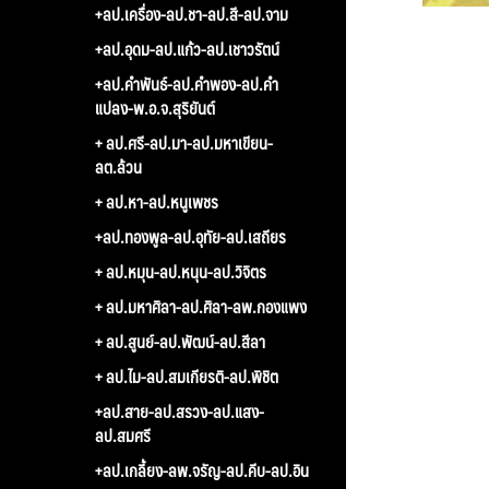
+ลป.เครื่อง-ลป.ชา-ลป.สี-ลป.จาม
+ลป.อุดม-ลป.แก้ว-ลป.เชาวรัตน์
+ลป.คำพันธ์-ลป.คำพอง-ลป.คำ
แปลง-พ.อ.จ.สุริยันต์
+ ลป.ศรี-ลป.มา-ลป.มหาเขียน-
ลต.ล้วน
+ ลป.หา-ลป.หนูเพชร
+ลป.ทองพูล-ลป.อุทัย-ลป.เสถียร
+ ลป.หมุน-ลป.หนุน-ลป.วิจิตร
+ ลป.มหาศิลา-ลป.ศิลา-ลพ.กองแพง
+ ลป.สูนย์-ลป.พัฒน์-ลป.สีลา
+ ลป.ไม-ลป.สมเกียรติ-ลป.พิชิต
+ลป.สาย-ลป.สรวง-ลป.แสง-
ลป.สมศรี
+ลป.เกลี้ยง-ลพ.จรัญ-ลป.คีบ-ลป.อิน