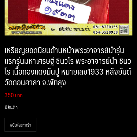
เหรียญยอดนิยมด้านหน้าพระอาจารย์นำรุ่น
แรกรุ่นมหาเศรษฐี ชินวโร พระอาจารย์นำ ชินว
โร เนื้อทองแดงมันปู หมายเลข1933 หลังยันต์
วัดดอนศาลา จ.พัทลุง
350
มีสินค้า
จำนวน
หยิบใส่ตะกร้า
เหรียญ
ยอด