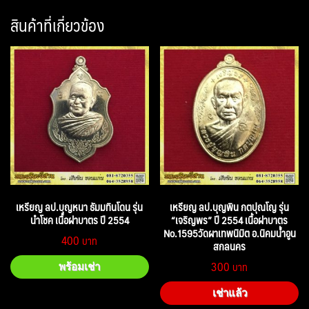
สินค้าที่เกี่ยวข้อง
เหรียญ ลป.บุญหนา ธัมมทินโดน รุ่น
เหรียญ ลป.บุญพิน กตปุณโญ รุ่น
นำโชค เนื้อฝาบาตร ปี 2554
“เจริญพร” ปี 2554 เนื้อฝาบาตร
No.1595วัดผาเทพนิมิต อ.นิคมน้ำอูน
400
สกลนคร
300
พร้อมเช่า
เช่าแล้ว