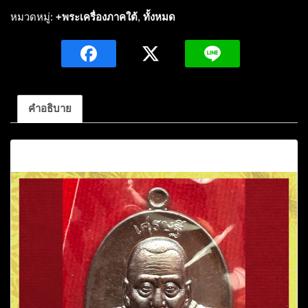
นิยม
หมวดหมู่:
+พระเครื่องภาคใต้
,
ทั้งหมด
ด้าน
หน้า
พระ
อาจารย์
นำ
คำอธิบาย
รุ่น
แรก
คำอธิบาย
รุ่น
มหา
เศรษฐี
ชิ
นวโร
พระ
อาจารย์
นำ
ชิ
นวโร