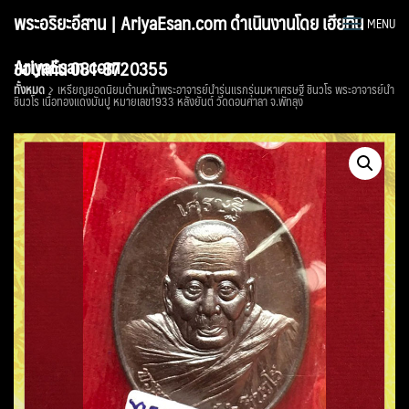
Skip
พระอริยะอีสาน | AriyaEsan.com ดำเนินงานโดย เฮียทิน
MENU
to
content
AriyaEsan.com
ขอนแก่น 081-8720355
ทั้งหมด
เหรียญยอดนิยมด้านหน้าพระอาจารย์นำรุ่นแรกรุ่นมหาเศรษฐี ชินวโร พระอาจารย์นำ
ชินวโร เนื้อทองแดงมันปู หมายเลข1933 หลังยันต์ วัดดอนศาลา จ.พัทลุง