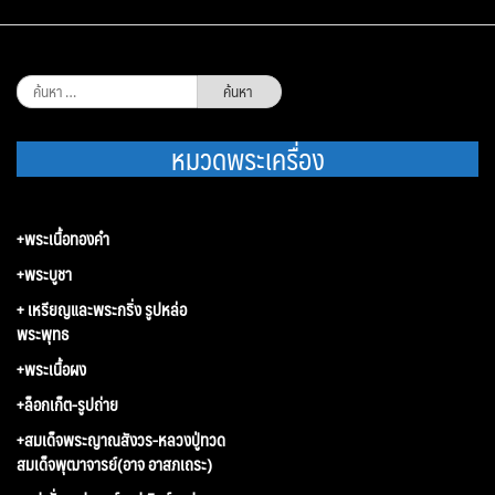
ค้นหา
สำหรับ:
หมวดพระเครื่อง
+พระเนื้อทองคำ
+พระบูชา
+ เหรียญและพระกริ่ง รูปหล่อ
พระพุทธ
+พระเนื้อผง
+ล็อกเก็ต-รูปถ่าย
+สมเด็จพระญาณสังวร-หลวงปู่ทวด
สมเด็จพุฒาจารย์(อาจ อาสภเถระ)