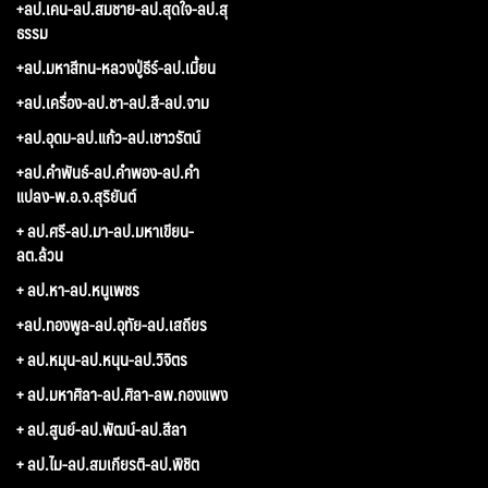
+ลป.เคน-ลป.สมชาย-ลป.สุดใจ-ลป.สุ
ธรรม
+ลป.มหาสีทน-หลวงปู่ธีร์-ลป.เมี้ยน
+ลป.เครื่อง-ลป.ชา-ลป.สี-ลป.จาม
+ลป.อุดม-ลป.แก้ว-ลป.เชาวรัตน์
+ลป.คำพันธ์-ลป.คำพอง-ลป.คำ
แปลง-พ.อ.จ.สุริยันต์
+ ลป.ศรี-ลป.มา-ลป.มหาเขียน-
ลต.ล้วน
+ ลป.หา-ลป.หนูเพชร
+ลป.ทองพูล-ลป.อุทัย-ลป.เสถียร
+ ลป.หมุน-ลป.หนุน-ลป.วิจิตร
+ ลป.มหาศิลา-ลป.ศิลา-ลพ.กองแพง
+ ลป.สูนย์-ลป.พัฒน์-ลป.สีลา
+ ลป.ไม-ลป.สมเกียรติ-ลป.พิชิต