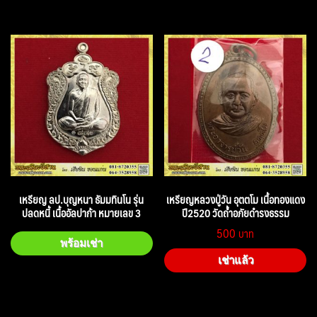
เหรียญ ลป.บุญหนา ธัมมทินโน รุ่น
เหรียญหลวงปู่วัน อุตตโม เนื้อทองแดง
ปลดหนี้ เนื้ออัลปาก้า หมายเลข 3
ปี2520 วัดถ้ำอภัยดำรงธรรม
500
พร้อมเช่า
เช่าแล้ว