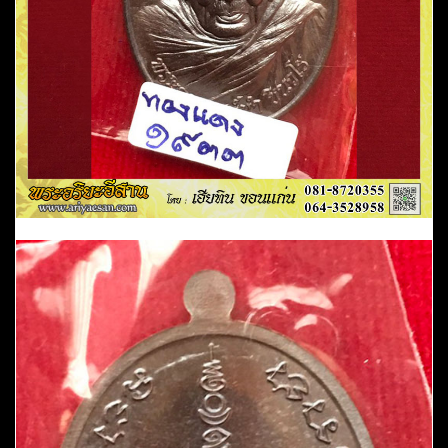
เนื้อ
ทองแดง
มันปู
หมายเลข1933
หลัง
ยันต์
วัด
ดอน
ศาลา
จ.พัทลุง
ชิ้น