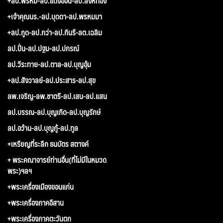
+ลป.พรหม-ลป.แตงอ่อน-ลป.สิงห์ทอง
+เจ้าคุณนร.-ลป.บุดดา-ลป.พรหมมา
+ลป.กูด-ลป.กว่า-ลป.กินรี-ลต.เฉลิม
ลป.ปั่น-ลป.ปฐม-ลป.ปกรณ์
ลป.วีระทาย-ลป.ตาล-ลป.บุญอุ้ม
+ลป.สังวาลย์-ลป.ประสาร-ลป.สุข
ลพ.เจริญ-ลพ.ชาตรี-ลป.เสน-ลป.แสน
ลป.บรรณ-ลป.บุญเกิด-ลป.บุญรักษ์
ลป.อว้าน-ลป.บุญกู้-ลป.ทูล
+เหรียญที่ระลึก ธนบัตร สตางค์
+ พระคณาจารย์ท่านอื่น(ที่ไม่มีในหมวด
พระ)ฯลฯ
+พระเครื่องเมืองขอนแก่น
+พระเครื่องภาคอีสาน
+พระเครื่องภาคตะวันตก