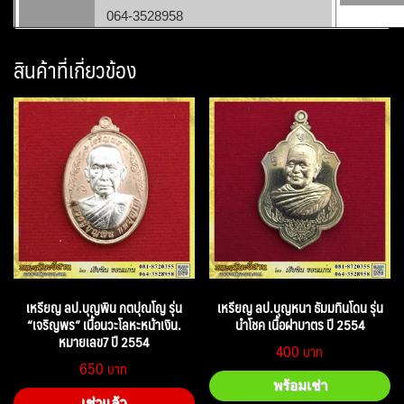
064-3528958
สินค้าที่เกี่ยวข้อง
เหรียญ ลป.บุญพิน กตปุณโญ รุ่น
เหรียญ ลป.บุญหนา ธัมมทินโดน รุ่น
“เจริญพร” เนื้อนวะโลหะหน้าเงิน.
นำโชค เนื้อฝาบาตร ปี 2554
หมายเลข7 ปี 2554
400
650
พร้อมเช่า
เช่าแล้ว