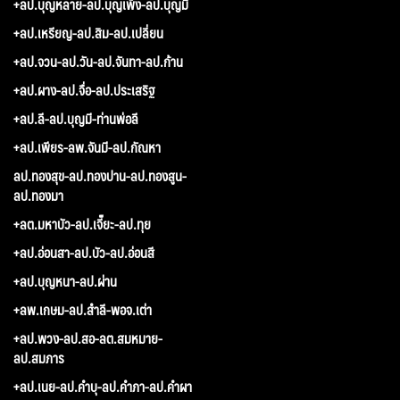
+ลป.บุญหลาย-ลป.บุญเพ็ง-ลป.บุญมี
+ลป.เหรียญ-ลป.สิม-ลป.เปลี่ยน
+ลป.จวน-ลป.วัน-ลป.จันทา-ลป.ก้าน
+ลป.ผาง-ลป.จื่อ-ลป.ประเสริฐ
+ลป.ลี-ลป.บุญมี-ท่านพ่อลี
+ลป.เพียร-ลพ.จันมี-ลป.กัณหา
ลป.ทองสุข-ลป.ทองปาน-ลป.ทองสูน-
ลป.ทองมา
+ลต.มหาบัว-ลป.เจี๊ยะ-ลป.ทุย
+ลป.อ่อนสา-ลป.บัว-ลป.อ่อนสี
+ลป.บุญหนา-ลป.ผ่าน
+ลพ.เกษม-ลป.สำลี-พอจ.เต่า
+ลป.พวง-ลป.สอ-ลต.สมหมาย-
ลป.สมภาร
+ลป.เนย-ลป.คำบุ-ลป.คำภา-ลป.คำผา