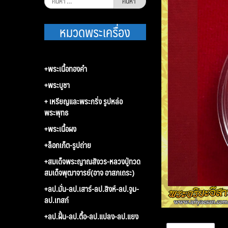
สำหรับ:
หมวดพระเครื่อง
+พระเนื้อทองคำ
+พระบูชา
+ เหรียญและพระกริ่ง รูปหล่อ
พระพุทธ
+พระเนื้อผง
+ล็อกเก็ต-รูปถ่าย
+สมเด็จพระญาณสังวร-หลวงปู่ทวด
สมเด็จพุฒาจารย์(อาจ อาสภเถระ)
+ลป.มั่น-ลป.เสาร์-ลป.สิงห์-ลป.จูม-
ลป.เทสก์
+ลป.ฝั้น-ลป.ตื้อ-ลป.แปลง-ลป.แยง