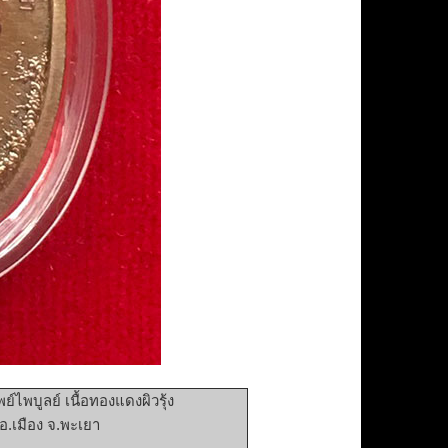
ย์ไพบูลย์ เนื้อทองแดงผิวรุ้ง
.เมือง จ.พะเยา