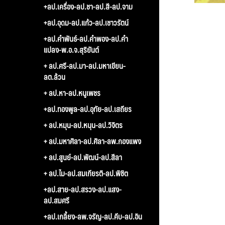
+ลป.เครื่อง-ลป.ชา-ลป.สี-ลป.จาม
+ลป.อุดม-ลป.แก้ว-ลป.เชาวรัตน์
+ลป.คำพันธ์-ลป.คำพอง-ลป.คำ
แปลง-พ.อ.จ.สุริยันต์
+ ลป.ศรี-ลป.มา-ลป.มหาเขียน-
ลต.ล้วน
+ ลป.หา-ลป.หนูเพชร
+ลป.ทองพูล-ลป.อุทัย-ลป.เสถียร
+ ลป.หมุน-ลป.หนุน-ลป.วิจิตร
+ ลป.มหาศิลา-ลป.ศิลา-ลพ.กองแพง
+ ลป.สูนย์-ลป.พัฒน์-ลป.สีลา
+ ลป.ไม-ลป.สมเกียรติ-ลป.พิชิต
+ลป.สาย-ลป.สรวง-ลป.แสง-
ลป.สมศรี
+ลป.เกลี้ยง-ลพ.จรัญ-ลป.คีบ-ลป.อิน