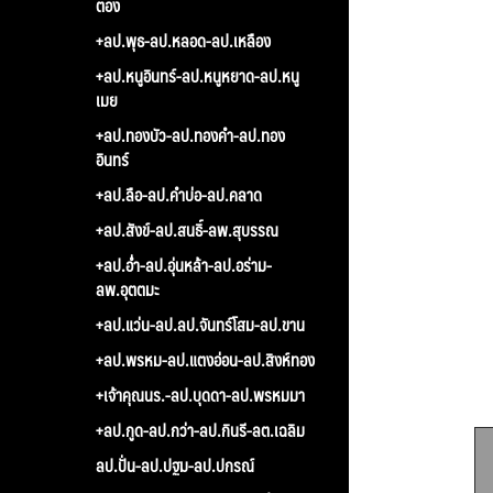
ตอง
+ลป.พุธ-ลป.หลอด-ลป.เหลือง
+ลป.หนูอินทร์-ลป.หนูหยาด-ลป.หนู
เมย
+ลป.ทองบัว-ลป.ทองคำ-ลป.ทอง
อินทร์
+ลป.ลือ-ลป.คำบ่อ-ลป.คลาด
+ลป.สังข์-ลป.สนธิ์-ลพ.สุบรรณ
+ลป.อ่ำ-ลป.อุ่นหล้า-ลป.อร่าม-
ลพ.อุตตมะ
+ลป.แว่น-ลป.ลป.จันทร์โสม-ลป.ขาน
+ลป.พรหม-ลป.แตงอ่อน-ลป.สิงห์ทอง
+เจ้าคุณนร.-ลป.บุดดา-ลป.พรหมมา
+ลป.กูด-ลป.กว่า-ลป.กินรี-ลต.เฉลิม
ลป.ปั่น-ลป.ปฐม-ลป.ปกรณ์