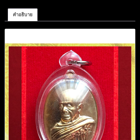
คำอธิบาย
คำอธิบาย