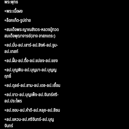
พระพุทธ
+พระเนื้อผง
+ล็อกเก็ต-รูปถ่าย
+สมเด็จพระญาณสังวร-หลวงปู่ทวด
สมเด็จพุฒาจารย์(อาจ อาสภเถระ)
+ลป.มั่น-ลป.เสาร์-ลป.สิงห์-ลป.จูม-
ลป.เทสก์
+ลป.ฝั้น-ลป.ตื้อ-ลป.แปลง-ลป.แยง
+ลป.บุญพิน-ลป.บุญมา-ลป.บุญญ
ฤทธิ์
+ลป.ดุลย์-ลป.สาม-ลป.เดช-ลป.เยื้อน
+ลป.ขาว-ลป.บุญเพ็ง-ลป.จันทร์ศรี-
ลป.ประไพร
+ลป.ชอบ-ลป.คำดี-ลป.หลุย-ลป.สีธน
+ลป.แหวน-ลป.ศรีจันทร์-ลป.บุญ
จันทร์