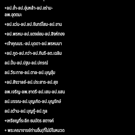
+ลป.อ่ำ-ลป.อุ่นหล้า-ลป.อร่าม-
ลพ.อุตตมะ
+ลป.แว่น-ลป.ลป.จันทร์โสม-ลป.ขาน
+ลป.พรหม-ลป.แตงอ่อน-ลป.สิงห์ทอง
+เจ้าคุณนร.-ลป.บุดดา-ลป.พรหมมา
+ลป.กูด-ลป.กว่า-ลป.กินรี-ลต.เฉลิม
ลป.ปั่น-ลป.ปฐม-ลป.ปกรณ์
ลป.วีระทาย-ลป.ตาล-ลป.บุญอุ้ม
+ลป.สังวาลย์-ลป.ประสาร-ลป.สุข
ลพ.เจริญ-ลพ.ชาตรี-ลป.เสน-ลป.แสน
ลป.บรรณ-ลป.บุญเกิด-ลป.บุญรักษ์
ลป.อว้าน-ลป.บุญกู้-ลป.ทูล
+เหรียญที่ระลึก ธนบัตร สตางค์
+ พระคณาจารย์ท่านอื่น(ที่ไม่มีในหมวด