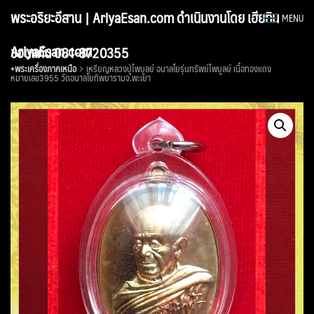
Skip
พระอริยะอีสาน | AriyaEsan.com ดำเนินงานโดย เฮียทิน
MENU
to
content
AriyaEsan.com
ขอนแก่น 081-8720355
+พระเครื่องภาคเหนือ
เหรียญหลวงปู่ไพบูลย์ อนาลโยรุ่นทรัพย์ไพบูลย์ เนื้อทองแดง
หมายเลข3955 วัดอนาลโยทิพยารามจ.พะเยา