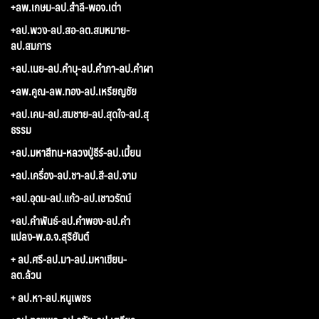
+ลพ.เกษม-ลป.สำลี-พอจ.เต่า
+ลป.พวง-ลป.สอ-ลต.สมหมาย-
ลป.สมภาร
+ลป.เนย-ลป.คำบุ-ลป.คำภา-ลป.คำผา
+ลพ.คูณ-ลพ.ทอง-ลป.เหรียญชัย
+ลป.เคน-ลป.สมชาย-ลป.สุดใจ-ลป.สุ
ธรรม
+ลป.มหาสีทน-หลวงปู่ธีร์-ลป.เมี้ยน
+ลป.เครื่อง-ลป.ชา-ลป.สี-ลป.จาม
+ลป.อุดม-ลป.แก้ว-ลป.เชาวรัตน์
+ลป.คำพันธ์-ลป.คำพอง-ลป.คำ
แปลง-พ.อ.จ.สุริยันต์
+ ลป.ศรี-ลป.มา-ลป.มหาเขียน-
ลต.ล้วน
+ ลป.หา-ลป.หนูเพชร