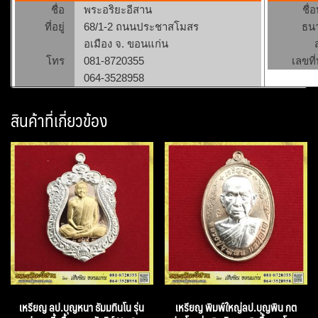
ชื่อ
พระอริยะอีสาน
ชื่
ที่อยู่
68/1-2 ถนนประชาสโมสร
ธน
อเมือง จ. ขอนแก่น
โทร
081-8720355
เลขที่
064-3528958
สินค้าที่เกี่ยวข้อง
เหรียญ ลป.บุญหนา ธัมมทินโน รุ่น
เหรียญ พิมพ์ใหญ่ลป.บุญพิน กต