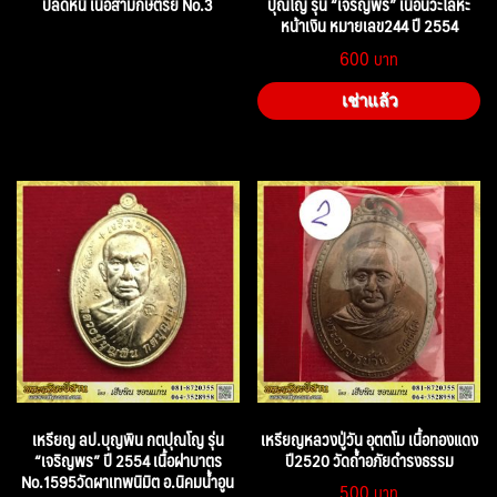
ปลดหนี้ เนื้อสามกษัตริย์ No.3
ปุณโญ รุ่น “เจริญพร” เนื้อนวะโลหะ
หน้าเงิน หมายเลข244 ปี 2554
600
เช่าแล้ว
เหรียญ ลป.บุญพิน กตปุณโญ รุ่น
เหรียญหลวงปู่วัน อุตตโม เนื้อทองแดง
“เจริญพร” ปี 2554 เนื้อฝาบาตร
ปี2520 วัดถ้ำอภัยดำรงธรรม
No.1595วัดผาเทพนิมิต อ.นิคมน้ำอูน
500